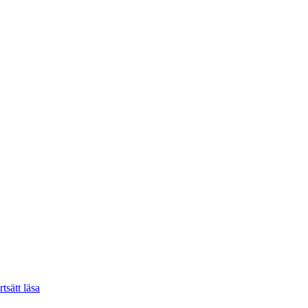
”De
rtsätt läsa
tio