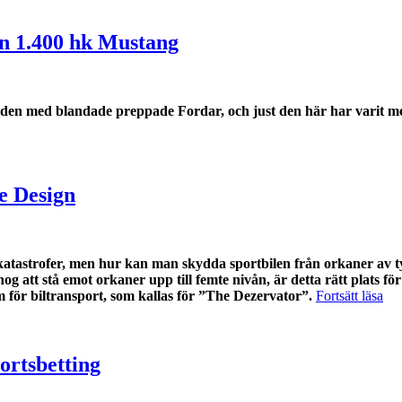
in 1.400 hk Mustang
områden med blandade preppade Fordar, och just den här har varit
n
cks
he Design
s
k
turkatastrofer, men hur kan man skydda sportbilen från orkaner av 
00
g att stå emot orkaner upp till femte nivån, är detta rätt plats f
”Bi
em för biltransport, som kallas för ”The Dezervator”.
Fortsätt läsa
tang”
får
åka
his
i
portsbetting
lyx
frå