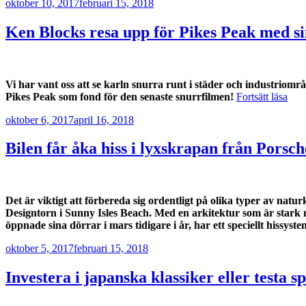
Publicerat
oktober 10, 2017
februari 15, 2018
uppbyggnad,
baserat på
Ken Blocks resa upp för Pikes Peak med s
hur hemsidan
används.
Vi har vant oss att se karln snurra runt i städer och industri
Upplevelse
”Ke
Pikes Peak som fond för den senaste snurrfilmen!
Fortsätt läsa
För att vår
Blo
hemsida ska
Publicerat
oktober 6, 2017
april 16, 2018
resa
prestera så
upp
bra som
för
Bilen får åka hiss i lyxskrapan från Porsc
möjligt
Pike
under ditt
Pea
besök. Om
med
du nekar de
sin
Det är viktigt att förbereda sig ordentligt på olika typer av na
här kakorna
1.4
Designtorn i Sunny Isles Beach. Med en arkitektur som är stark no
kommer viss
hk
öppnade sina dörrar i mars tidigare i år, har ett speciellt hissyst
funktionalitet
Mus
att försvinna
Publicerat
oktober 5, 2017
februari 15, 2018
från
hemsidan.
Investera i japanska klassiker eller testa s