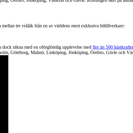
ng, Örebro, Jönköping, Västerås och Gävle. Körningen sker på allmänna
mellan tre vrålåk från en av världens mest exklusiva biltillverkare:
 du dock räkna med en oförglömlig upplevelse med
fler än 500 hästkrafte
holm, Göteborg, Malmö, Linköping, Jönköping, Örebro, Gävle och Väste