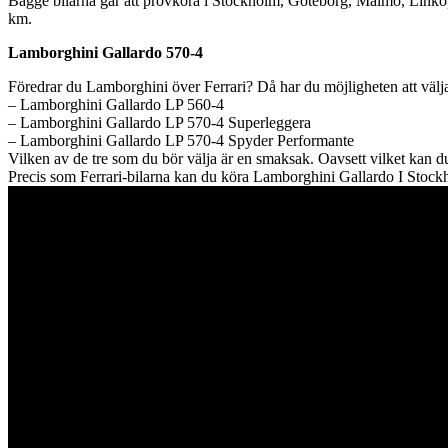
Bägge bilarna går att provköra i Stockholm, Göteborg, Malmö, Linköpi
km.
Lamborghini Gallardo 570-4
Föredrar du Lamborghini över Ferrari? Då har du möjligheten att välja 
– Lamborghini Gallardo LP 560-4
– Lamborghini Gallardo LP 570-4 Superleggera
– Lamborghini Gallardo LP 570-4 Spyder Performante
Vilken av de tre som du bör välja är en smaksak. Oavsett vilket kan
Precis som Ferrari-bilarna kan du köra Lamborghini Gallardo I Stock