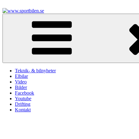
Hoppa
till
innehåll
www.sportbilen.se
Sportbilen
Teknik- & bilnyheter
Elbilar
Video
Bilder
Facebook
Youtube
Drifting
Kontakt