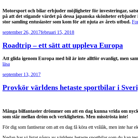
Marknadsföring
Genom att dela
Motorsport och bilar erbjuder möjligheter för investeringar, sats
med dig av dina
på att det stigande värdet på dessa japanska skönheter erbjuder
intressen och ditt
stor samling entusiaster som kom för att njuta av årets utbud.
For
beteende när du
surfar ökar du
Publicerat
september 26, 2017
februari 15, 2018
chansen att få se
personligt
Roadtrip – ett sätt att uppleva Europa
anpassat innehåll
och erbjudanden.
Att glida igenom Europa med bil är inte alltför ovanligt, men sam
”Roadtrip
läsa
–
Publicerat
september 13, 2017
ett
sätt
att
Provkör världens hetaste sportbilar i Sver
uppleva
Europa”
Många bilfantaster drömmer om att en dag kunna vrida om nycklarn
som står mellan dröm och verkligheten. Men misströsta inte!
För dig som fantiserar om att en dag få köra ett vrålåk, men inte har 
Nedan har vi listat några av världens hetaste sportbilar som du kan test