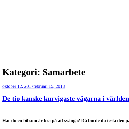
Nödvändiga
Dessa kakor
går inte att
välja bort. De
behövs för att
hemsidan
över huvud
Kategori:
Samarbete
taget ska
fungera.
Publicerat
oktober 12, 2017
februari 15, 2018
Statistik
De tio kanske kurvigaste vägarna i världen
För att vi ska
kunna
förbättra
hemsidans
Har du en bil som är bra på att svänga? Då borde du testa den på
funktionalitet
och