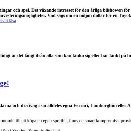
Por
De
ningar och spel. Det växande intresset för den årliga bilshowen fö
 investeringsmöjligheter. Vad sägs om en miljon dollar för en Toy
”Investera
tsätt läsa
i
japanska
klassiker
eller
testa
sportsbetting”
tidigt är det långt ifrån alla som kan tänka sig eller har tänkt på
ige!
a och dra iväg i sin alldeles egna Ferrari, Lamborghini eller Ast
ekonomin till att köpa en egen sportbil, finns en smart kompromiss: prov
köra i Sverige för en rimlig slant.