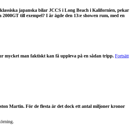
sche
sign”
r klassiska japanska bilar JCCS i Long Beach i Kalifornien, pekar
ota 2000GT till exempel? I år ägde den 13:e showen rum, med en
 hur mycket man faktiskt kan få uppleva på en sådan tripp.
Fortsätt
on Martin. För de flesta är det dock ett antal miljoner kronor
körning.