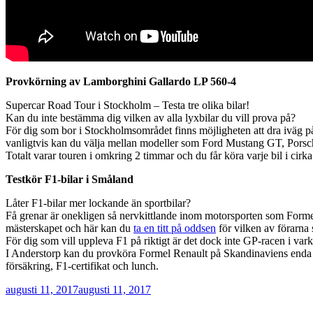
Provkörning av Lamborghini Gallardo LP 560-4
Supercar Road Tour i Stockholm – Testa tre olika bilar!
Kan du inte bestämma dig vilken av alla lyxbilar du vill prova på?
För dig som bor i Stockholmsområdet finns möjligheten att dra iväg på 
vanligtvis kan du välja mellan modeller som Ford Mustang GT, Por
Totalt varar touren i omkring 2 timmar och du får köra varje bil i cirka
Testkör F1-bilar i Småland
Låter F1-bilar mer lockande än sportbilar?
Få grenar är onekligen så nervkittlande inom motorsporten som Formel
mästerskapet och här kan du
ta en titt på oddsen
för vilken av förarna
För dig som vill uppleva F1 på riktigt är det dock inte GP-racen i var
I Anderstorp kan du provköra Formel Renault på Skandinaviens enda For
försäkring, F1-certifikat och lunch.
Publicerat
augusti 11, 2017
augusti 11, 2017