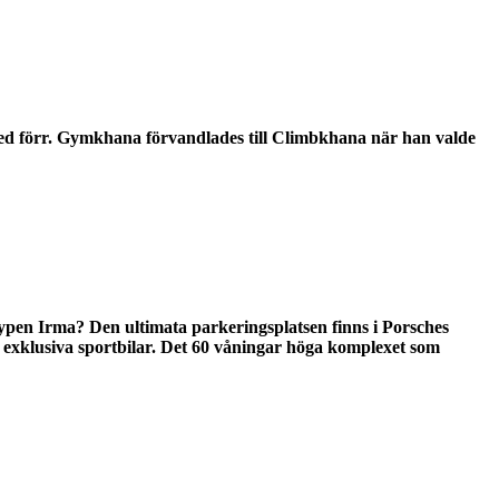
kanske
kurvigaste
vägarna
i
världen”
 med förr. Gymkhana förvandlades till Climbkhana när han valde
typen Irma? Den ultimata parkeringsplatsen finns i Porsches
ör exklusiva sportbilar. Det 60 våningar höga komplexet som
len
s
skrapan
n