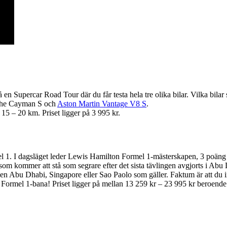
en Supercar Road Tour där du får testa hela tre olika bilar. Vilka bilar
sche Cayman S och
Aston Martin Vantage V8 S
.
 15 – 20 km. Priset ligger på 3 995 kr.
 1. I dagsläget leder Lewis Hamilton Formel 1-mästerskapen, 3 poäng f
 som kommer att stå som segrare efter det sista tävlingen avgjorts i Ab
ken Abu Dhabi, Singapore eller Sao Paolo som gäller. Faktum är att du i
mel 1-bana! Priset ligger på mellan 13 259 kr – 23 995 kr beroende på 