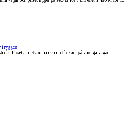
 vägar och priset ligger på 995 kr för 8 km eller 1 495 kr för 15
r i ryggen
.
rås. Priset är detsamma och du får köra på vanliga vägar.