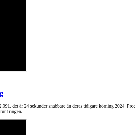
g
:22.091, det är 24 sekunder snabbare än deras tidigare körning 2024. P
unt ringen.