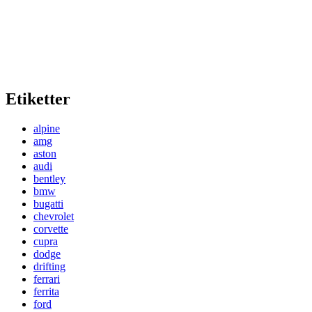
Etiketter
alpine
amg
aston
audi
bentley
bmw
bugatti
chevrolet
corvette
cupra
dodge
drifting
ferrari
ferrita
ford