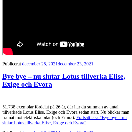
Publicerat
december 25, 2021
december 23, 2021
Bye bye – nu slutar Lotus tillverka Elise,
Exige och Evora
51.738 exemplar fördelat på 26 år, där har du summan av antal
tillverkade Lotus Elise, Exige och Evora sedan start. Nu blickar man
framåt mot elektriska bilar (och Emira).
Fortsätt läsa
”Bye bye – nu
slutar Lotus tillverka Elise, Exige och Evora”