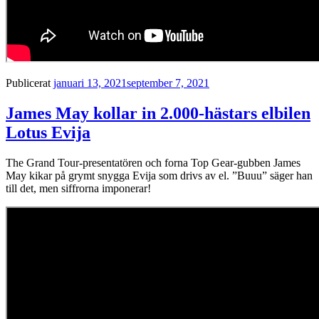
Publicerat
januari 13, 2021
september 7, 2021
James May kollar in 2.000-hästars elbilen
Lotus Evija
The Grand Tour-presentatören och forna Top Gear-gubben James
May kikar på grymt snygga Evija som drivs av el. ”Buuu” säger han
till det, men siffrorna imponerar!