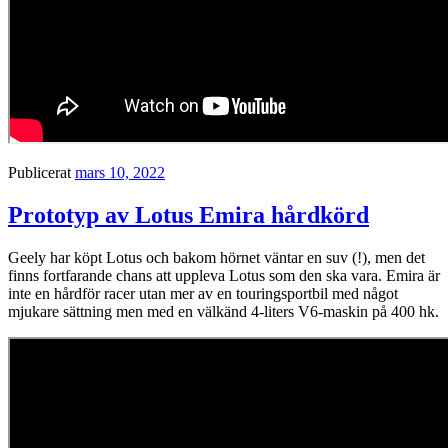
Publicerat
mars 10, 2022
Prototyp av Lotus Emira hårdkörd
Geely har köpt Lotus och bakom hörnet väntar en suv (!), men det
finns fortfarande chans att uppleva Lotus som den ska vara. Emira är
inte en hårdför racer utan mer av en touringsportbil med något
mjukare sättning men med en välkänd 4-liters V6-maskin på 400 hk.