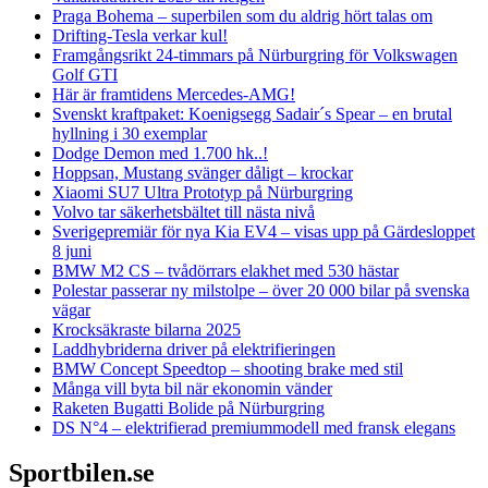
Praga Bohema – superbilen som du aldrig hört talas om
Drifting-Tesla verkar kul!
Framgångsrikt 24-timmars på Nürburgring för Volkswagen
Golf GTI
Här är framtidens Mercedes-AMG!
Svenskt kraftpaket: Koenigsegg Sadair´s Spear – en brutal
hyllning i 30 exemplar
Dodge Demon med 1.700 hk..!
Hoppsan, Mustang svänger dåligt – krockar
Xiaomi SU7 Ultra Prototyp på Nürburgring
Volvo tar säkerhetsbältet till nästa nivå
Sverigepremiär för nya Kia EV4 – visas upp på Gärdesloppet
8 juni
BMW M2 CS – tvådörrars elakhet med 530 hästar
Polestar passerar ny milstolpe – över 20 000 bilar på svenska
vägar
Krocksäkraste bilarna 2025
Laddhybriderna driver på elektrifieringen
BMW Concept Speedtop – shooting brake med stil
Många vill byta bil när ekonomin vänder
Raketen Bugatti Bolide på Nürburgring
DS N°4 – elektrifierad premiummodell med fransk elegans
Sportbilen.se