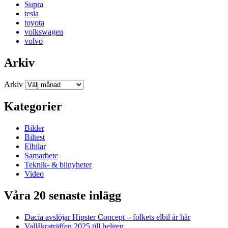
Supra
tesla
toyota
volkswagen
volvo
Arkiv
Arkiv
Kategorier
Bilder
Biltest
Elbilar
Samarbete
Teknik- & bilnyheter
Video
Våra 20 senaste inlägg
Dacia avslöjar Hipster Concept – folkets elbil är här
Vallåkraträffen 2025 till helgen