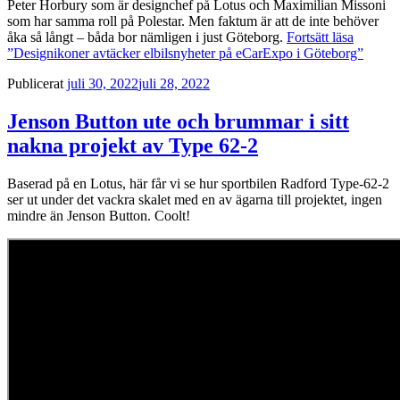
Peter Horbury som är designchef på Lotus och Maximilian Missoni
som har samma roll på Polestar. Men faktum är att de inte behöver
åka så långt – båda bor nämligen i just Göteborg.
Fortsätt läsa
”Designikoner avtäcker elbilsnyheter på eCarExpo i Göteborg”
Publicerat
juli 30, 2022
juli 28, 2022
Jenson Button ute och brummar i sitt
nakna projekt av Type 62-2
Baserad på en Lotus, här får vi se hur sportbilen Radford Type-62-2
ser ut under det vackra skalet med en av ägarna till projektet, ingen
mindre än Jenson Button. Coolt!