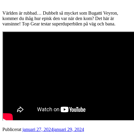
Världen är rubbad… Dubbelt så mycket som Bugatti Veyron,
kommer du ihåg hur episk den var när den kom? Det här är
vansinne! Top Gear testar superduperbilen på väg och bana.
Publicerat
januari 27, 2024
januari 29, 2024