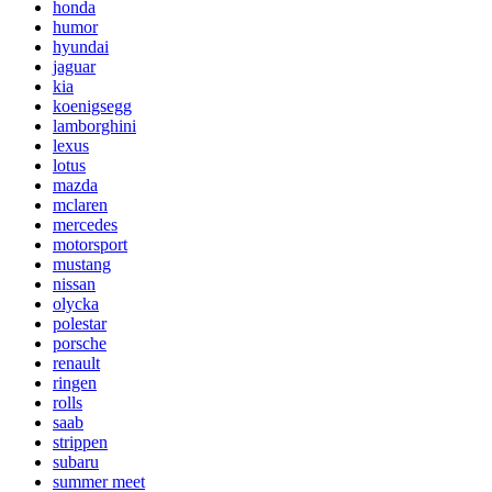
honda
humor
hyundai
jaguar
kia
koenigsegg
lamborghini
lexus
lotus
mazda
mclaren
mercedes
motorsport
mustang
nissan
olycka
polestar
porsche
renault
ringen
rolls
saab
strippen
subaru
summer meet