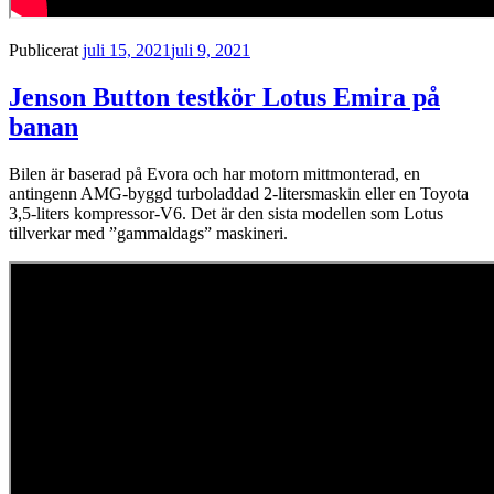
Publicerat
juli 15, 2021
juli 9, 2021
Jenson Button testkör Lotus Emira på
banan
Bilen är baserad på Evora och har motorn mittmonterad, en
antingenn AMG-byggd turboladdad 2-litersmaskin eller en Toyota
3,5-liters kompressor-V6. Det är den sista modellen som Lotus
tillverkar med ”gammaldags” maskineri.