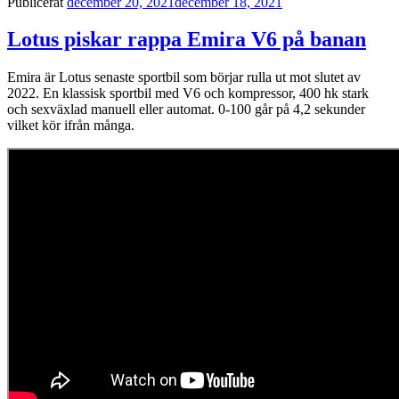
Publicerat
december 20, 2021
december 18, 2021
Lotus piskar rappa Emira V6 på banan
Emira är Lotus senaste sportbil som börjar rulla ut mot slutet av
2022. En klassisk sportbil med V6 och kompressor, 400 hk stark
och sexväxlad manuell eller automat. 0-100 går på 4,2 sekunder
vilket kör ifrån många.