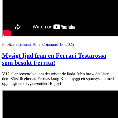
Marknadsföring
Genom att dela
med dig av dina
intressen och ditt
beteende när du
surfar ökar du
chansen att få se
personligt
anpassat innehåll
Publicerat
januari 10, 2025
januari 13, 2025
och erbjudanden.
Mysigt ljud från en Ferrari Testarossa
som besökt Ferrita!
V12 eller boxertolva, om det tvistar de lärda. Men bra – det låter
den! Särskilt efter att Ferritas kung Keno byggt ett sportsystem med
öppningsbara avgasventiler! Enjoy!