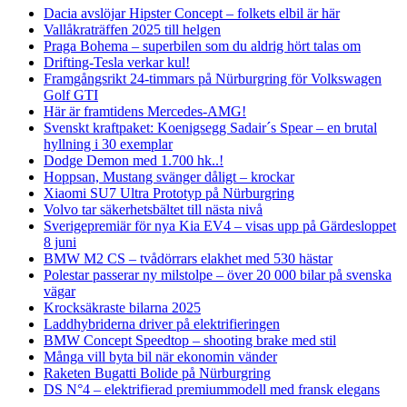
Dacia avslöjar Hipster Concept – folkets elbil är här
Vallåkraträffen 2025 till helgen
Praga Bohema – superbilen som du aldrig hört talas om
Drifting-Tesla verkar kul!
Framgångsrikt 24-timmars på Nürburgring för Volkswagen
Golf GTI
Här är framtidens Mercedes-AMG!
Svenskt kraftpaket: Koenigsegg Sadair´s Spear – en brutal
hyllning i 30 exemplar
Dodge Demon med 1.700 hk..!
Hoppsan, Mustang svänger dåligt – krockar
Xiaomi SU7 Ultra Prototyp på Nürburgring
Volvo tar säkerhetsbältet till nästa nivå
Sverigepremiär för nya Kia EV4 – visas upp på Gärdesloppet
8 juni
BMW M2 CS – tvådörrars elakhet med 530 hästar
Polestar passerar ny milstolpe – över 20 000 bilar på svenska
vägar
Krocksäkraste bilarna 2025
Laddhybriderna driver på elektrifieringen
BMW Concept Speedtop – shooting brake med stil
Många vill byta bil när ekonomin vänder
Raketen Bugatti Bolide på Nürburgring
DS N°4 – elektrifierad premiummodell med fransk elegans