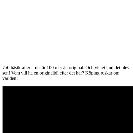
uppbyggnad,
baserat på
hur hemsidan
används.
Upplevelse
För att vår
hemsida ska
prestera så
bra som
möjligt
750 hästkrafter – det är 100 mer än original. Och vilket ljud det blev
under ditt
sen! Vem vill ha en originalbil efter det här? Köping ruskar om
besök. Om
världen!
du nekar de
här kakorna
kommer viss
funktionalitet
att försvinna
från
hemsidan.