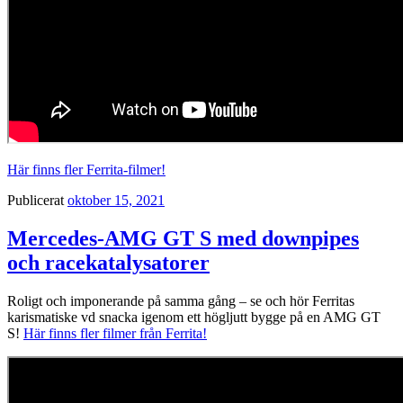
Här finns fler Ferrita-filmer!
Publicerat
oktober 15, 2021
Mercedes-AMG GT S med downpipes
och racekatalysatorer
Roligt och imponerande på samma gång – se och hör Ferritas
karismatiske vd snacka igenom ett högljutt bygge på en AMG GT
S!
Här finns fler filmer från Ferrita!