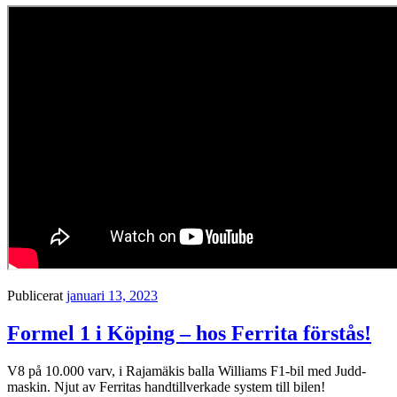
Publicerat
januari 13, 2023
Formel 1 i Köping – hos Ferrita förstås!
V8 på 10.000 varv, i Rajamäkis balla Williams F1-bil med Judd-
maskin. Njut av Ferritas handtillverkade system till bilen!