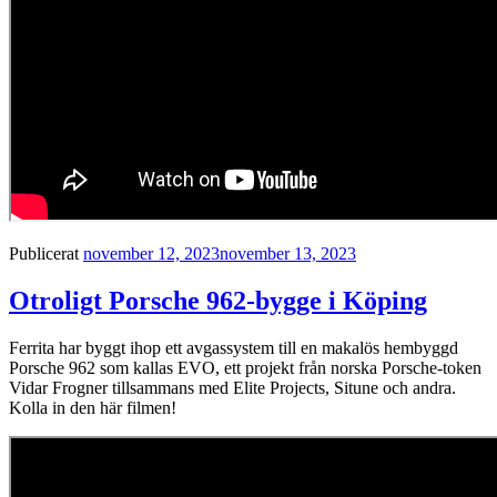
Publicerat
november 12, 2023
november 13, 2023
Otroligt Porsche 962-bygge i Köping
Ferrita har byggt ihop ett avgassystem till en makalös hembyggd
Porsche 962 som kallas EVO, ett projekt från norska Porsche-token
Vidar Frogner tillsammans med Elite Projects, Situne och andra.
Kolla in den här filmen!