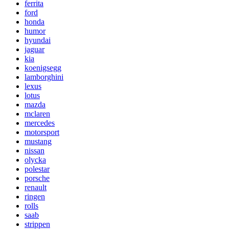
ferrita
ford
honda
humor
hyundai
jaguar
kia
koenigsegg
lamborghini
lexus
lotus
mazda
mclaren
mercedes
motorsport
mustang
nissan
olycka
polestar
porsche
renault
ringen
rolls
saab
strippen