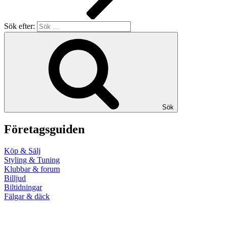
Sök efter:
Sök
Företagsguiden
Köp & Sälj
Styling & Tuning
Klubbar & forum
Billjud
Biltidningar
Fälgar & däck