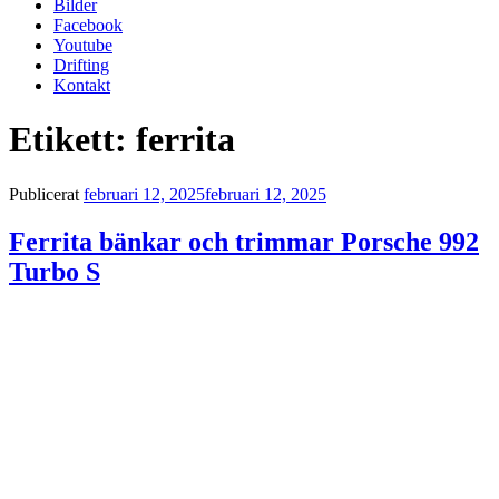
Bilder
Facebook
Youtube
Drifting
Kontakt
Etikett:
ferrita
Nödvändiga
Dessa kakor
går inte att
Publicerat
februari 12, 2025
februari 12, 2025
välja bort. De
behövs för att
Ferrita bänkar och trimmar Porsche 992
hemsidan
över huvud
Turbo S
taget ska
fungera.
Statistik
För att vi ska
kunna
förbättra
hemsidans
funktionalitet
och