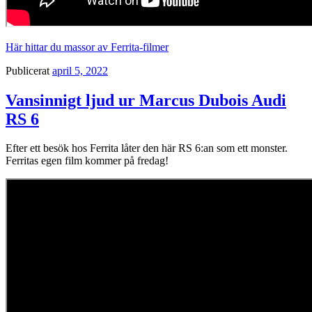
Här hittar du massor av Ferrita-filmer
Publicerat
april 5, 2022
Vansinnigt ljud ur Marcus Dubois Audi
RS 6
Efter ett besök hos Ferrita låter den här RS 6:an som ett monster.
Ferritas egen film kommer på fredag!