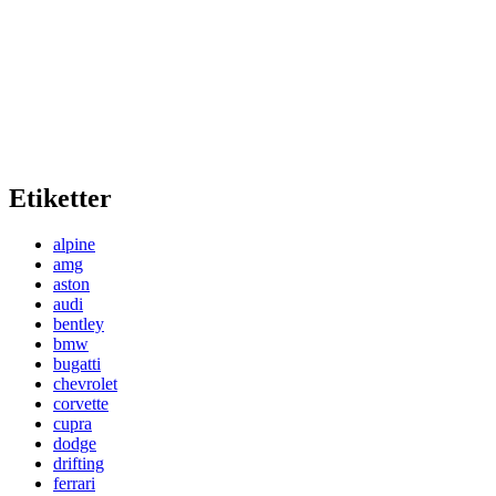
Etiketter
alpine
amg
aston
audi
bentley
bmw
bugatti
chevrolet
corvette
cupra
dodge
drifting
ferrari