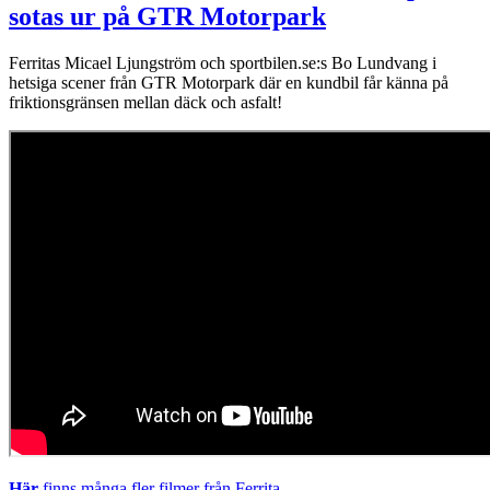
sotas ur på GTR Motorpark
Ferritas Micael Ljungström och sportbilen.se:s Bo Lundvang i
hetsiga scener från GTR Motorpark där en kundbil får känna på
friktionsgränsen mellan däck och asfalt!
Här
finns många fler filmer från Ferrita