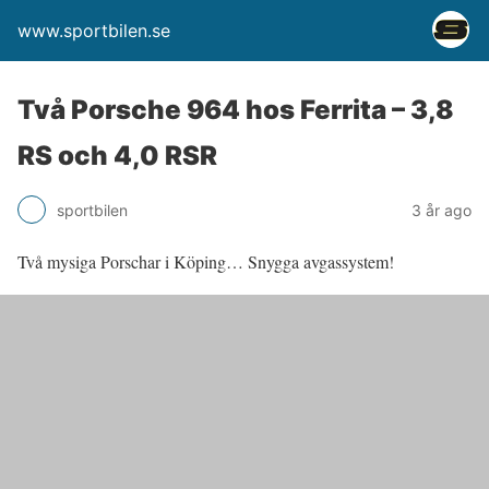
www.sportbilen.se
Två Porsche 964 hos Ferrita – 3,8
RS och 4,0 RSR
sportbilen
3 år ago
Två mysiga Porschar i Köping… Snygga avgassystem!