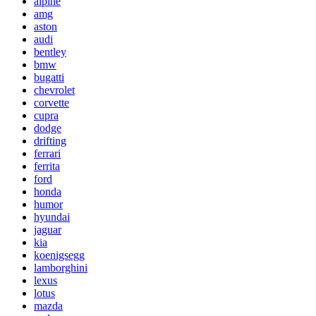
alpine
amg
aston
audi
bentley
bmw
bugatti
chevrolet
corvette
cupra
dodge
drifting
ferrari
ferrita
ford
honda
humor
hyundai
jaguar
kia
koenigsegg
lamborghini
lexus
lotus
mazda