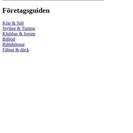
Företagsguiden
Köp & Sälj
Styling & Tuning
Klubbar & forum
Billjud
Biltidningar
Fälgar & däck