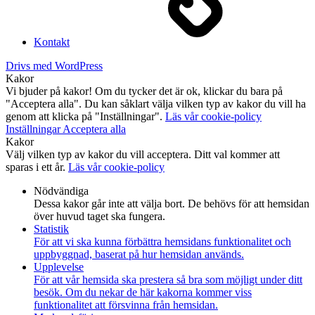
Kontakt
Drivs med WordPress
Kakor
Vi bjuder på kakor! Om du tycker det är ok, klickar du bara på
"Acceptera alla". Du kan såklart välja vilken typ av kakor du vill ha
genom att klicka på "Inställningar".
Läs vår cookie-policy
Inställningar
Acceptera alla
Kakor
Välj vilken typ av kakor du vill acceptera. Ditt val kommer att
sparas i ett år.
Läs vår cookie-policy
Nödvändiga
Dessa kakor går inte att välja bort. De behövs för att hemsidan
över huvud taget ska fungera.
Statistik
För att vi ska kunna förbättra hemsidans funktionalitet och
uppbyggnad, baserat på hur hemsidan används.
Upplevelse
För att vår hemsida ska prestera så bra som möjligt under ditt
besök. Om du nekar de här kakorna kommer viss
funktionalitet att försvinna från hemsidan.