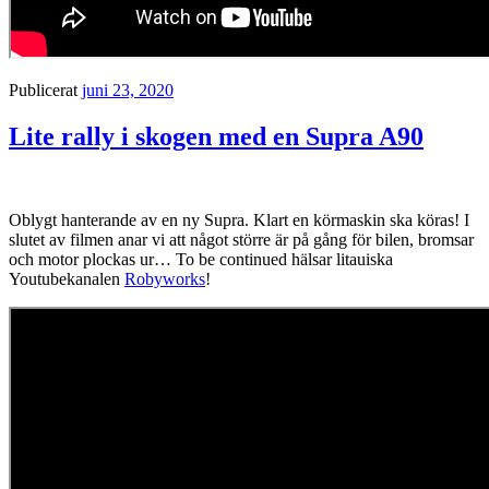
Publicerat
juni 23, 2020
Lite rally i skogen med en Supra A90
Oblygt hanterande av en ny Supra. Klart en körmaskin ska köras! I
slutet av filmen anar vi att något större är på gång för bilen, bromsar
och motor plockas ur… To be continued hälsar litauiska
Youtubekanalen
Robyworks
!