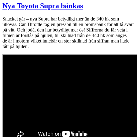
Nya Toyota Supra bänkas
Snacket går – nya Supra har betydligt mer än de 340 hk som
utlovas. Car Throttle tog en pressbil till en bromsbänk för att få svart
på vitt. Och jodå, den har betydligt mer ös! Siffrorna du får veta i
filmen är förstås på hjulen, till skillnad från de 340 hk som anges –
de är i motorn vilket innebär en stor skillnad från siffran man hade
fått på hjulen.