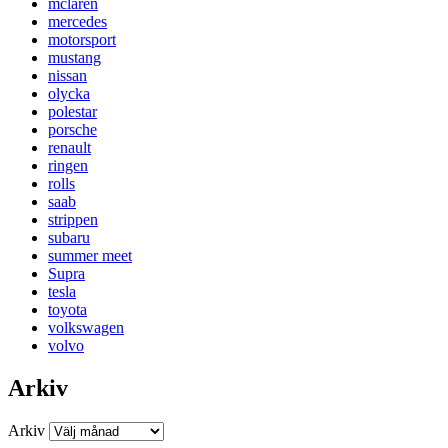
mclaren
mercedes
motorsport
mustang
nissan
olycka
polestar
porsche
renault
ringen
rolls
saab
strippen
subaru
summer meet
Supra
tesla
toyota
volkswagen
volvo
Arkiv
Arkiv