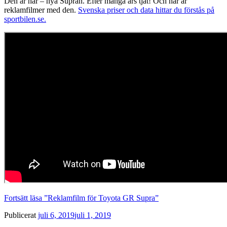
Den är här – nya Supran. Efter många års tjat! Och här är
reklamfilmer med den.
Svenska priser och data hittar du förstås på
sportbilen.se.
Fortsätt läsa
”Reklamfilm för Toyota GR Supra”
Publicerat
juli 6, 2019
juli 1, 2019