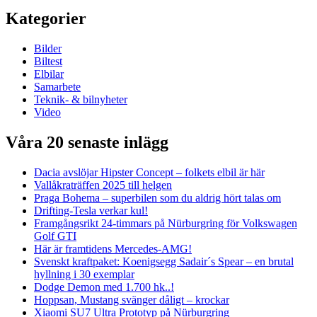
Kategorier
Bilder
Biltest
Elbilar
Samarbete
Teknik- & bilnyheter
Video
Våra 20 senaste inlägg
Dacia avslöjar Hipster Concept – folkets elbil är här
Vallåkraträffen 2025 till helgen
Praga Bohema – superbilen som du aldrig hört talas om
Drifting-Tesla verkar kul!
Framgångsrikt 24-timmars på Nürburgring för Volkswagen
Golf GTI
Här är framtidens Mercedes-AMG!
Svenskt kraftpaket: Koenigsegg Sadair´s Spear – en brutal
hyllning i 30 exemplar
Dodge Demon med 1.700 hk..!
Hoppsan, Mustang svänger dåligt – krockar
Xiaomi SU7 Ultra Prototyp på Nürburgring