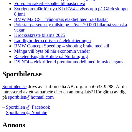
Volvo tar säkerhetsbältet till nästa nivå
Sverigepremiär för nya Kia EV4 – visas upp på Gärdesloppet
8 juni
BMW M2 CS – tvådörrars elakhet med 530 hästar
Polestar passerar ny milstolpe – över 20 000 bilar på svenska
vägar
Krocksäkraste bilarna 2025
Laddhybriderna driver på elektrifieringen
BMW Concept Speedtop – shooting brake med stil
Många vill byta bil när ekonomin vänder
Raketen Bugatti Bolide på Nürburgring
DS N°4 – elektrifierad premiummodell med fransk elegans
Sportbilen.se
Sportbilen.se
drivs av Turbomedia AB, org.nr 556633-9288. Är du
intresserad av ett samarbete eller en annonsplats? Hör gärna av dig
på
sportbilen@hotmail.com
–
Sportbilen @ Facebook
–
Sportbilen @ Youtube
Annons