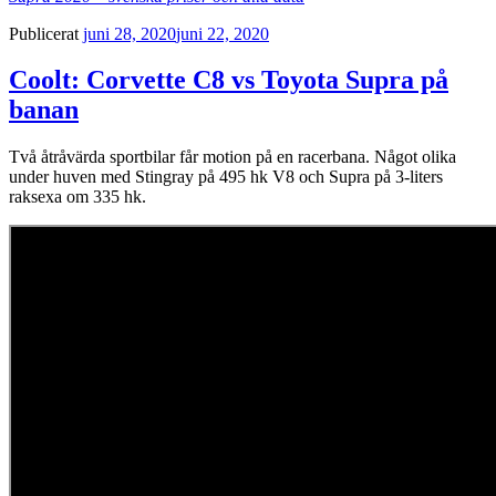
Publicerat
juni 28, 2020
juni 22, 2020
Coolt: Corvette C8 vs Toyota Supra på
banan
Två åtråvärda sportbilar får motion på en racerbana. Något olika
under huven med Stingray på 495 hk V8 och Supra på 3-liters
raksexa om 335 hk.