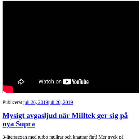
Publicerat
juli 26, 2019
juli 20, 2019
Mysigt avgasljud när Milltek ger sig på
nya Supra
3-literssexan med turbo mullrar och knattrar fint! Mer tryck på