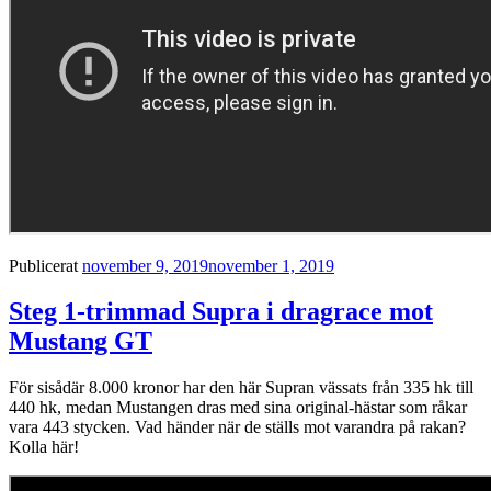
Publicerat
november 9, 2019
november 1, 2019
Steg 1-trimmad Supra i dragrace mot
Mustang GT
För sisådär 8.000 kronor har den här Supran vässats från 335 hk till
440 hk, medan Mustangen dras med sina original-hästar som råkar
vara 443 stycken. Vad händer när de ställs mot varandra på rakan?
Kolla här!