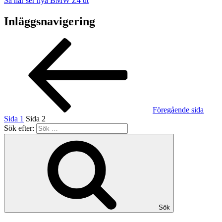
Så här ser nya BMW Z4 ut
Inläggsnavigering
Föregående sida
Sida
1
Sida
2
Sök efter:
Sök