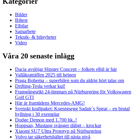
Kategorier
Bilder
Biltest
Elbilar
Samarbete
Teknik- & bilnyheter
Video
Våra 20 senaste inlägg
Dacia avslöjar Hipster Concept – folkets elbil är här
Vallåkraträffen 2025 till helgen
Praga Bohema – superbilen som du aldrig hört talas om
Drifting-Tesla verkar kul!
Framgångsrikt 24-timmars på Nürburgring för Volkswagen
Golf GTI
Här är framtidens Mercedes-AMG!
Svenskt kraftpaket: Koenigsegg Sadair´s Spear – en brutal
hyllning i 30 exemplar
Dodge Demon med 1.700 hk..!
Hoppsan, Mustang svänger dåligt – krockar
Xiaomi SU7 Ultra Prototyp på Nürburgring
Volvo tar säkerhetsbältet till nästa nivå