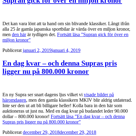
Supran gick för över en miljon kronor
Det kan vara lönt att ta hand om sin blivande klassiker. Långt ifrån
alla 25 år gamla japanska sportbilar är värda över en miljon kronor,
men
den här
är tydligen det.
Fortsätt läsa
”Supran gick för över en
miljon kronor”
Publicerat
januari 2, 2019
januari 4, 2019
En dag kvar – och denna Supras pris
ligger nu på 800.000 kronor
En ny Supra ser snart dagens ljus vilket vi
visade bilder på
häromdagen
, men den gamla klassikern MKIV blir aldrig utdaterad.
Inte ser den ut att bli billigare heller! Kolla bara in den här som
auktioneras ut just nu. Med en dag kvar på budandet leder 90.000
dollar – 800.000 kronor!
Fortsätt läsa
”En dag kvar – och denna
Supras pris ligger nu på 800.000 kronor”
Publicerat
december 29, 2018
december 29, 2018