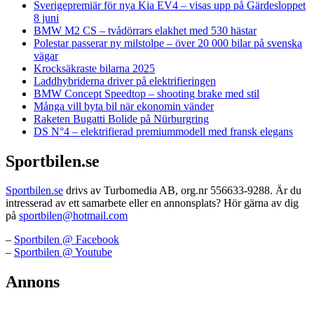
Sverigepremiär för nya Kia EV4 – visas upp på Gärdesloppet
8 juni
BMW M2 CS – tvådörrars elakhet med 530 hästar
Polestar passerar ny milstolpe – över 20 000 bilar på svenska
vägar
Krocksäkraste bilarna 2025
Laddhybriderna driver på elektrifieringen
BMW Concept Speedtop – shooting brake med stil
Många vill byta bil när ekonomin vänder
Raketen Bugatti Bolide på Nürburgring
DS N°4 – elektrifierad premiummodell med fransk elegans
Sportbilen.se
Sportbilen.se
drivs av Turbomedia AB, org.nr 556633-9288. Är du
intresserad av ett samarbete eller en annonsplats? Hör gärna av dig
på
sportbilen@hotmail.com
–
Sportbilen @ Facebook
–
Sportbilen @ Youtube
Annons