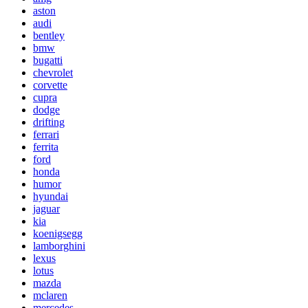
aston
audi
bentley
bmw
bugatti
chevrolet
corvette
cupra
dodge
drifting
ferrari
ferrita
ford
honda
humor
hyundai
jaguar
kia
koenigsegg
lamborghini
lexus
lotus
mazda
mclaren
mercedes