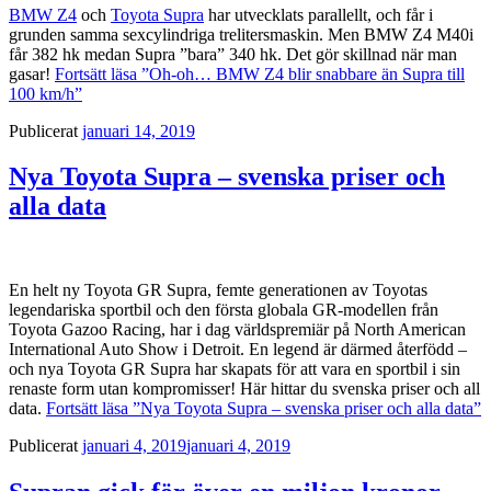
BMW Z4
och
Toyota Supra
har utvecklats parallellt, och får i
grunden samma sexcylindriga trelitersmaskin. Men BMW Z4 M40i
får 382 hk medan Supra ”bara” 340 hk. Det gör skillnad när man
gasar!
Fortsätt läsa
”Oh-oh… BMW Z4 blir snabbare än Supra till
100 km/h”
Publicerat
januari 14, 2019
Nya Toyota Supra – svenska priser och
alla data
En helt ny Toyota GR Supra, femte generationen av Toyotas
legendariska sportbil och den första globala GR-modellen från
Toyota Gazoo Racing, har i dag världspremiär på North American
International Auto Show i Detroit. En legend är därmed återfödd –
och nya Toyota GR Supra har skapats för att vara en sportbil i sin
renaste form utan kompromisser! Här hittar du svenska priser och all
data.
Fortsätt läsa
”Nya Toyota Supra – svenska priser och alla data”
Publicerat
januari 4, 2019
januari 4, 2019