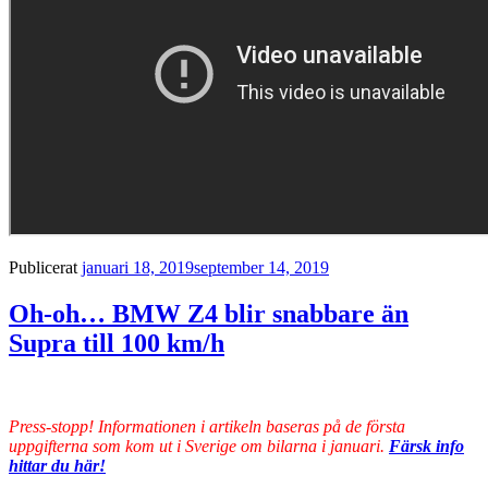
Publicerat
januari 18, 2019
september 14, 2019
Oh-oh… BMW Z4 blir snabbare än
Supra till 100 km/h
Press-stopp! Informationen i artikeln baseras på de första
uppgifterna som kom ut i Sverige om bilarna i januari.
Färsk info
hittar du här!