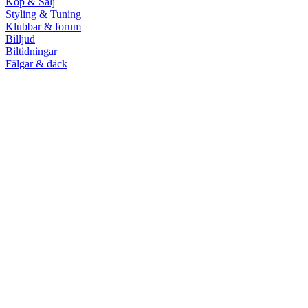
Köp & Sälj
Styling & Tuning
Klubbar & forum
Billjud
Biltidningar
Fälgar & däck