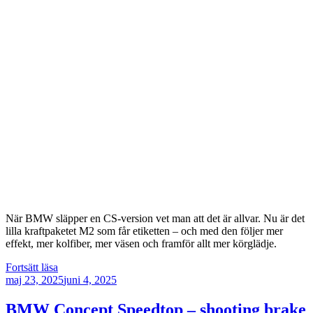
När BMW släpper en CS-version vet man att det är allvar. Nu är det
lilla kraftpaketet M2 som får etiketten – och med den följer mer
effekt, mer kolfiber, mer väsen och framför allt mer körglädje.
”BMW
Fortsätt läsa
Publicerat
M2
maj 23, 2025
juni 4, 2025
CS
–
BMW Concept Speedtop – shooting brake