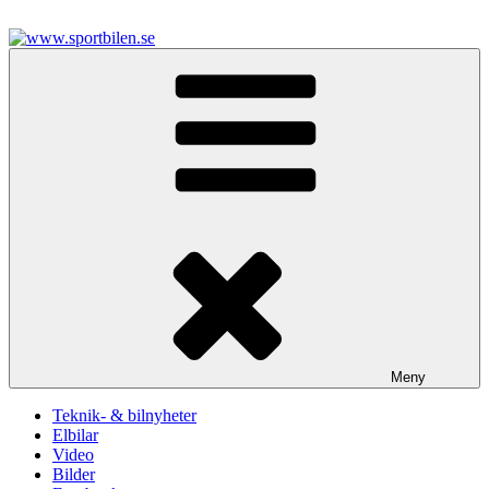
Hoppa
till
innehåll
www.sportbilen.se
Sportbilen
Meny
Teknik- & bilnyheter
Elbilar
Video
Bilder