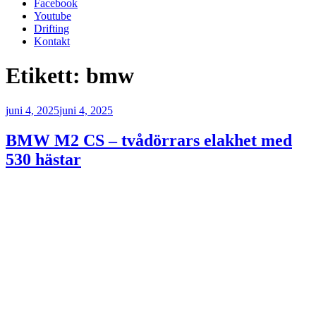
Facebook
Youtube
Drifting
Kontakt
Etikett:
bmw
Publicerat
juni 4, 2025
juni 4, 2025
BMW M2 CS – tvådörrars elakhet med
530 hästar