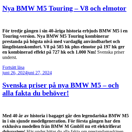
Missoni
lämnar
Nya BMW M5 Touring – V8 och elmotor
för
topposition
hos
BMW”
För tredje gången i sin 40-åriga historia erbjuds BMW M5 i en
Touring-version. Nya BMW M5 Touring kombinerar
prestanda på högsta nivå med vardaglig användbarhet och
långdistanskomfort. V8 på 585 hk plus elmotor på 197 hk ger
en kombinerad effekt på 727 hk och 1.000 Nm!
Svenska priser
underst.
”Nya
Fortsätt läsa
Publicerat
BMW
juni 26, 2024
juni 27, 2024
M5
Touring
Svenska priser på nya BMW M5 – och
–
alla fakta du behöver!
V8
och
elmotor”
Med 40 år av historia i bagaget går den legendariska BMW M5
in i sin sjunde modellgeneration. För första gången har den
exklusiva modellen från BMW M GmbH nu ett elektrifierat
drivsystem
! Här under hittar du alla fakta om prestandamaskinen…