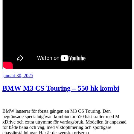
Publicerat
januari 30, 2025
BMW M3 CS Touring – 550 hk kombi
BMW lanserar för första gången en M3 CS Touring. Den
begränsade specialutgåvan kombinerar 550 hästkrafter med M
xDrive och extra utrymme för vardagsbruk. Modellen är anpassad
för både bana och väg, med viktoptimering och sportigare
chassiinställningar. Här är de svenska priserna.