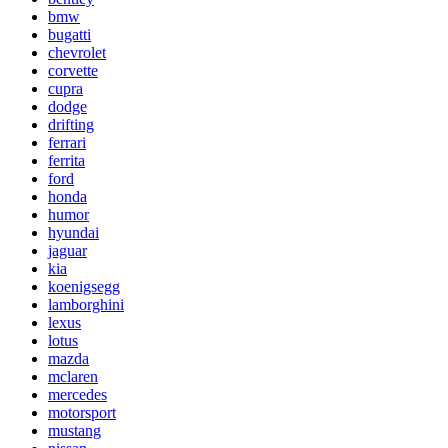
bmw
bugatti
chevrolet
corvette
cupra
dodge
drifting
ferrari
ferrita
ford
honda
humor
hyundai
jaguar
kia
koenigsegg
lamborghini
lexus
lotus
mazda
mclaren
mercedes
motorsport
mustang