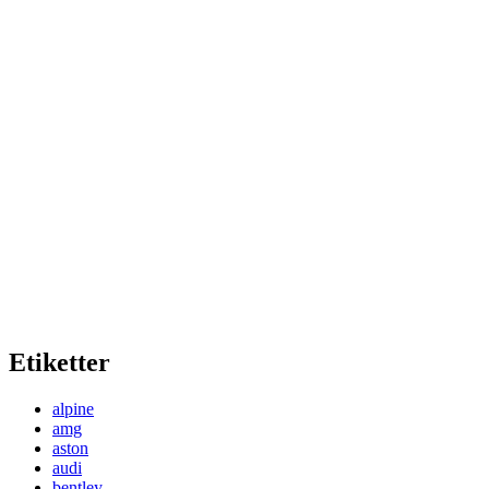
Etiketter
alpine
amg
aston
audi
bentley