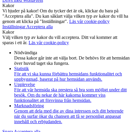
Drivs med WordPress
Kakor
Vi bjuder på kakor! Om du tycker det är ok, klickar du bara på
"Acceptera alla". Du kan såklart välja vilken typ av kakor du vill ha
genom att klicka på "Inställningar".
Läs vår cookie-policy
Inställningar
Acceptera alla
Kakor
Välj vilken typ av kakor du vill acceptera. Ditt val kommer att
sparas i ett år.
Läs vår cookie-policy
Nödvändiga
Dessa kakor går inte att välja bort. De behövs för att hemsidan
över huvud taget ska fungera.
Statistik
För att vi ska kunna förbättra hemsidans funktionalitet och
uppbyggnad, baserat på hur hemsidan används.
Upplevelse
För att vår hemsida ska prestera så bra som möjligt under ditt
besök. Om du nekar de här kakorna kommer viss
funktionalitet att försvinna från hemsidan.
Marknadsföring
Genom att dela med dig av dina intressen och ditt beteende
när du surfar ökar du chansen att få se personligt anpassat
innehåll och erbjudanden.
Spara
Acceptera alla