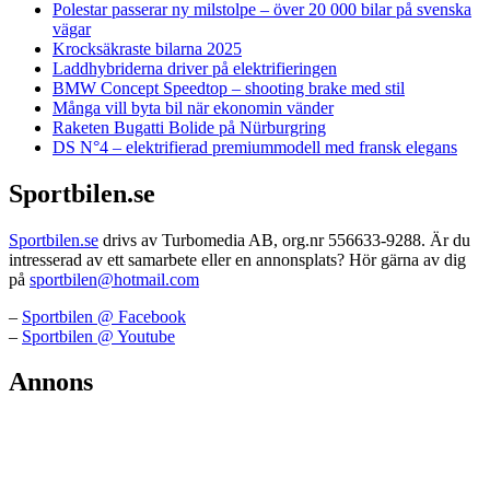
Polestar passerar ny milstolpe – över 20 000 bilar på svenska
vägar
Krocksäkraste bilarna 2025
Laddhybriderna driver på elektrifieringen
BMW Concept Speedtop – shooting brake med stil
Många vill byta bil när ekonomin vänder
Raketen Bugatti Bolide på Nürburgring
DS N°4 – elektrifierad premiummodell med fransk elegans
Sportbilen.se
Sportbilen.se
drivs av Turbomedia AB, org.nr 556633-9288. Är du
intresserad av ett samarbete eller en annonsplats? Hör gärna av dig
på
sportbilen@hotmail.com
–
Sportbilen @ Facebook
–
Sportbilen @ Youtube
Annons