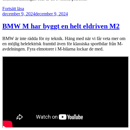
”BMW
Fortsätt läsa
Publicerat
M3
december 9, 2024
december 9, 2024
CS
Touring
BMW M har byggt en helt eldriven M2
–
550
BMW är inte rädda för ny teknik. Häng med när vi får veta mer om
hk
en möjlig helelektrisk framtid även för klassiska sportbilar från M-
kombi”
avdelningen. Fyra elmotorer i M-bilarna lockar de med.