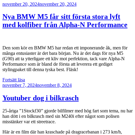
Publicerat
november 20, 2024
november 20, 2024
Nya BMW M5 får sitt första stora lyft
med kolfiber från Alpha-N Performance
Den som kör en BMW M5 har redan ett imponerande åk, men för
många entusiaster är det bara början. Nu är det dags för nya M5
(G90) att ta ytterligare ett kliv mot perfektion, tack vare Alpha-N
Performance som är bland de första att leverera ett gediget
stylingpaket till denna tyska best. Fläsk!
”Nya
Fortsätt läsa
Publicerat
BMW
november 7, 2024
november 8, 2024
M5
får
Youtuber dog i bilkrasch
sitt
första
25-åriga ”1Stockf30” gjorde bilfilmer med hög fart som tema, nu har
stora
han dött i en bilkrasch med sin M240i efter något som polisen
lyft
misstänker var ett streetrace.
med
kolfiber
Här är en film där han kraschade på dragracebanan i 273 km/h,
från