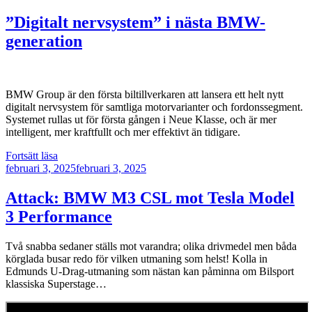
Cars
till
”Digitalt nervsystem” i nästa BMW-
Sverige
generation
–
Warhol
och
Koons
bland
BMW Group är den första biltillverkaren att lansera ett helt nytt
verken”
digitalt nervsystem för samtliga motorvarianter och fordonssegment.
Systemet rullas ut för första gången i Neue Klasse, och är mer
intelligent, mer kraftfullt och mer effektivt än tidigare.
””Digitalt
Fortsätt läsa
Publicerat
nervsystem”
februari 3, 2025
februari 3, 2025
i
nästa
Attack: BMW M3 CSL mot Tesla Model
BMW-
3 Performance
generation”
Två snabba sedaner ställs mot varandra; olika drivmedel men båda
körglada busar redo för vilken utmaning som helst! Kolla in
Edmunds U-Drag-utmaning som nästan kan påminna om Bilsport
klassiska Superstage…