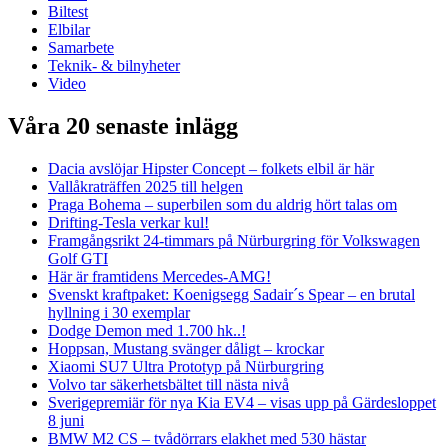
Biltest
Elbilar
Samarbete
Teknik- & bilnyheter
Video
Våra 20 senaste inlägg
Dacia avslöjar Hipster Concept – folkets elbil är här
Vallåkraträffen 2025 till helgen
Praga Bohema – superbilen som du aldrig hört talas om
Drifting-Tesla verkar kul!
Framgångsrikt 24-timmars på Nürburgring för Volkswagen
Golf GTI
Här är framtidens Mercedes-AMG!
Svenskt kraftpaket: Koenigsegg Sadair´s Spear – en brutal
hyllning i 30 exemplar
Dodge Demon med 1.700 hk..!
Hoppsan, Mustang svänger dåligt – krockar
Xiaomi SU7 Ultra Prototyp på Nürburgring
Volvo tar säkerhetsbältet till nästa nivå
Sverigepremiär för nya Kia EV4 – visas upp på Gärdesloppet
8 juni
BMW M2 CS – tvådörrars elakhet med 530 hästar