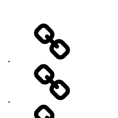
Teknik-
&
bilnyheter
Elbilar
Video