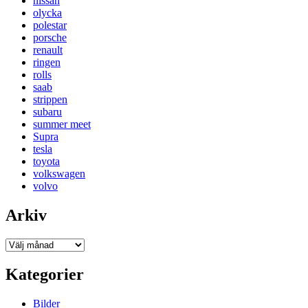
nissan
olycka
polestar
porsche
renault
ringen
rolls
saab
strippen
subaru
summer meet
Supra
tesla
toyota
volkswagen
volvo
Arkiv
Arkiv
Kategorier
Bilder