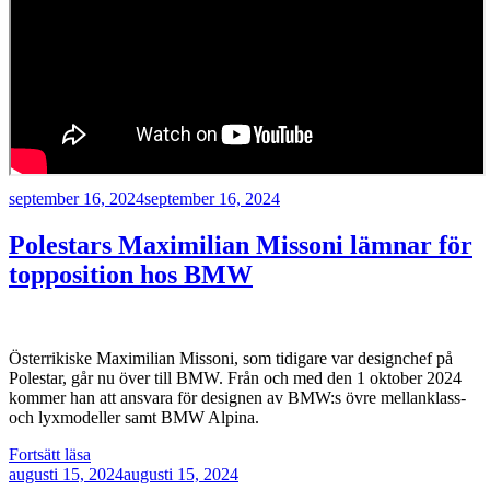
Publicerat
september 16, 2024
september 16, 2024
Polestars Maximilian Missoni lämnar för
topposition hos BMW
Österrikiske Maximilian Missoni, som tidigare var designchef på
Polestar, går nu över till BMW. Från och med den 1 oktober 2024
kommer han att ansvara för designen av BMW:s övre mellanklass-
och lyxmodeller samt BMW Alpina.
”Polestars
Fortsätt läsa
Publicerat
Maximilian
augusti 15, 2024
augusti 15, 2024