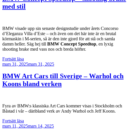
tvådörrars
med stil
elakhet
med
530
hästar”
BMW visade upp sin senaste designstudie under årets Concorso
d’Eleganza Villa d’Este – och även om det här inte är en brutal
körmaskin i M-serien, så är den inte gjord för att stå och samla
damm heller. Säg hej till
BMW Concept Speedtop
, en lyxig
shooting brake med vass nos och breda höfter.
”BMW
Fortsätt läsa
Publicerat
Concept
mars 31, 2025
mars 31, 2025
Speedtop
–
BMW Art Cars till Sverige – Warhol och
shooting
Koons bland verken
brake
med
stil”
Fyra av BMW:s klassiska Art Cars kommer visas i Stockholm och
Båstad i vår – däribland verk av Andy Warhol och Jeff Koons.
”BMW
Fortsätt läsa
Publicerat
Art
mars 11, 2025
mars 14, 2025