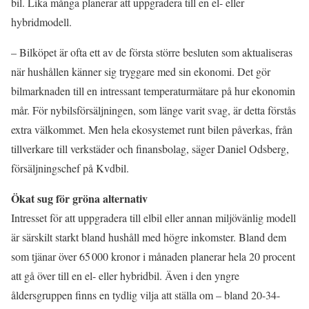
bil. Lika många planerar att uppgradera till en el- eller
hybridmodell.
– Bilköpet är ofta ett av de första större besluten som aktualiseras
när hushållen känner sig tryggare med sin ekonomi. Det gör
bilmarknaden till en intressant temperaturmätare på hur ekonomin
mår. För nybilsförsäljningen, som länge varit svag, är detta förstås
extra välkommet. Men hela ekosystemet runt bilen påverkas, från
tillverkare till verkstäder och finansbolag, säger Daniel Odsberg,
försäljningschef på Kvdbil.
Ökat sug för gröna alternativ
Intresset för att uppgradera till elbil eller annan miljövänlig modell
är särskilt starkt bland hushåll med högre inkomster. Bland dem
som tjänar över 65 000 kronor i månaden planerar hela 20 procent
att gå över till en el- eller hybridbil. Även i den yngre
åldersgruppen finns en tydlig vilja att ställa om – bland 20-34-