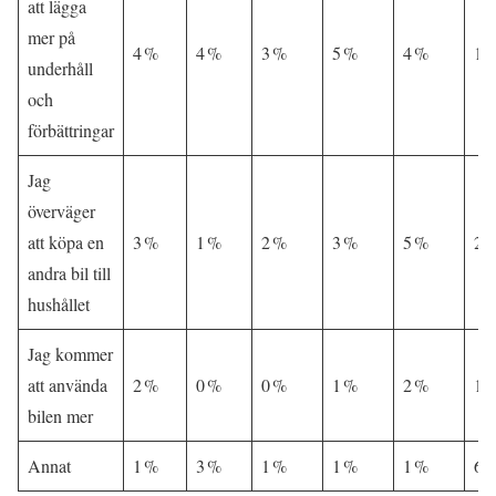
att lägga
mer på
4 %
4 %
3 %
5 %
4 %
1 
underhåll
och
förbättringar
Jag
överväger
att köpa en
3 %
1 %
2 %
3 %
5 %
2 
andra bil till
hushållet
Jag kommer
att använda
2 %
0 %
0 %
1 %
2 %
1 
bilen mer
Annat
1 %
3 %
1 %
1 %
1 %
6 