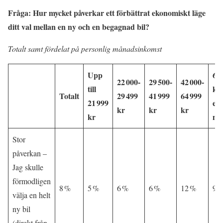
Fråga: Hur mycket påverkar ett förbättrat ekonomiskt läge
ditt val mellan en ny och en begagnad bil?
Totalt samt fördelat på personlig månadsinkomst
Upp
65 
22 000-
29 500-
42 000-
till
kr
Totalt
29 499
41 999
64 999
21 999
ell
kr
kr
kr
kr
me
Stor
påverkan –
Jag skulle
förmodligen
8 %
5 %
6 %
6 %
12 %
9 
välja en helt
ny bil
(direkt från