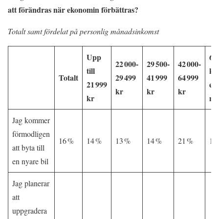
att förändras när ekonomin förbättras?
Totalt samt fördelat på personlig månadsinkomst
Upp
65
22 000-
29 500-
42 000-
till
kr
Totalt
29 499
41 999
64 999
21 999
ell
kr
kr
kr
kr
me
Jag kommer
förmodligen
16 %
14 %
13 %
14 %
21 %
17
att byta till
en nyare bil
Jag planerar
att
uppgradera