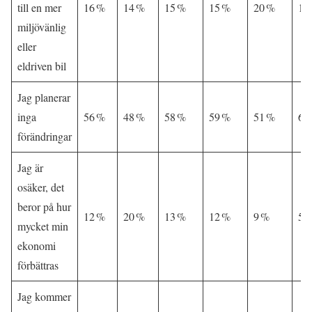
till en mer
16 %
14 %
15 %
15 %
20 %
16
miljövänlig
eller
eldriven bil
Jag planerar
inga
56 %
48 %
58 %
59 %
51 %
67
förändringar
Jag är
osäker, det
beror på hur
12 %
20 %
13 %
12 %
9 %
5 
mycket min
ekonomi
förbättras
Jag kommer