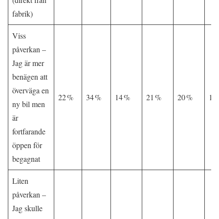
fabrik)
Viss
påverkan –
Jag är mer
benägen att
överväga en
22 %
34 %
14 %
21 %
20 %
19
ny bil men
är
fortfarande
öppen för
begagnat
Liten
påverkan –
Jag skulle