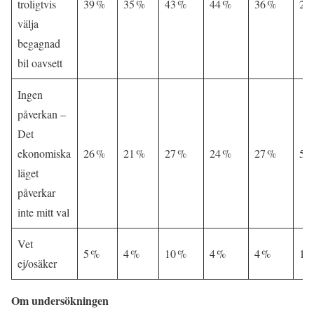
troligtvis
39 %
35 %
43 %
44 %
36 %
20
välja
begagnad
bil oavsett
Ingen
påverkan –
Det
ekonomiska
26 %
21 %
27 %
24 %
27 %
50
läget
påverkar
inte mitt val
Vet
5 %
4 %
10 %
4 %
4 %
1 
ej/osäker
Om undersökningen