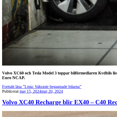
Volvo XC60 och Tesla Model 3 toppar bilförmedlaren Kvdbils list
Euro NCAP.
Fortsätt läsa
”Lista: Säkraste begagnade bilarna”
Publicerat
maj 15, 2024
maj 20, 2024
Volvo XC40 Recharge blir EX40 – C40 Rec