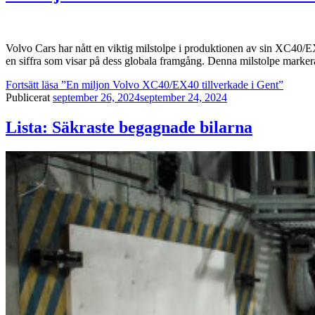
Volvo Cars har nått en viktig milstolpe i produktionen av sin XC40/EX4
en siffra som visar på dess globala framgång. Denna milstolpe markerar
Fortsätt läsa
”En miljon Volvo XC40/EX40 tillverkade i Gent”
Publicerat
september 26, 2024
september 24, 2024
Lista: Säkraste begagnade bilarna