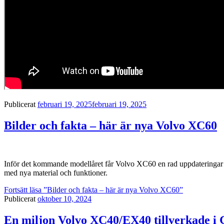
Publicerat
februari 19, 2025
februari 19, 2025
Bilder och fakta – här är nya Volvo XC60
Inför det kommande modellåret får Volvo XC60 en rad uppdateringar s
med nya material och funktioner.
Fortsätt läsa
”Bilder och fakta – här är nya Volvo XC60”
Publicerat
oktober 10, 2024
En miljon Volvo XC40/EX40 tillverkade i 