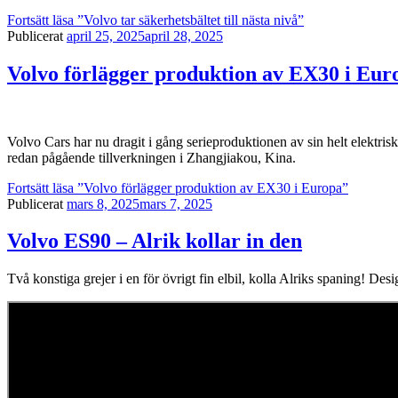
Fortsätt läsa
”Volvo tar säkerhetsbältet till nästa nivå”
Publicerat
april 25, 2025
april 28, 2025
Volvo förlägger produktion av EX30 i Eur
Volvo Cars har nu dragit i gång serieproduktionen av sin helt elektri
redan pågående tillverkningen i Zhangjiakou, Kina.
Fortsätt läsa
”Volvo förlägger produktion av EX30 i Europa”
Publicerat
mars 8, 2025
mars 7, 2025
Volvo ES90 – Alrik kollar in den
Två konstiga grejer i en för övrigt fin elbil, kolla Alriks spaning! De