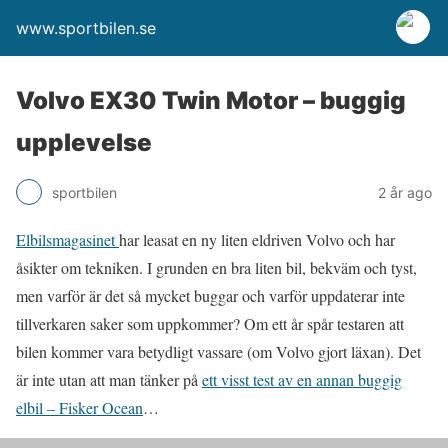
www.sportbilen.se
Volvo EX30 Twin Motor – buggig
upplevelse
sportbilen
2 år ago
Elbilsmagasinet
har leasat en ny liten eldriven Volvo och har
åsikter om tekniken. I grunden en bra liten bil, bekväm och tyst,
men varför är det så mycket buggar och varför uppdaterar inte
tillverkaren saker som uppkommer? Om ett år spår testaren att
bilen kommer vara betydligt vassare (om Volvo gjort läxan). Det
är inte utan att man tänker på
ett visst test av en annan buggig
elbil – Fisker Ocean
…