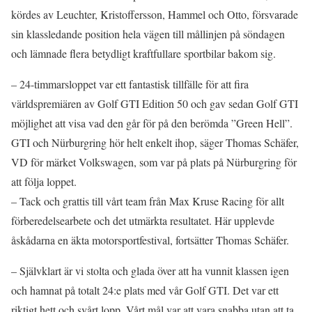
kördes av Leuchter, Kristoffersson, Hammel och Otto, försvarade
sin klassledande position hela vägen till mållinjen på söndagen
och lämnade flera betydligt kraftfullare sportbilar bakom sig.
– 24-timmarsloppet var ett fantastisk tillfälle för att fira
världspremiären av Golf GTI Edition 50 och gav sedan Golf GTI
möjlighet att visa vad den går för på den berömda ”Green Hell”.
GTI och Nürburgring hör helt enkelt ihop, säger Thomas Schäfer,
VD för märket Volkswagen, som var på plats på Nürburgring för
att följa loppet.
– Tack och grattis till vårt team från Max Kruse Racing för allt
förberedelsearbete och det utmärkta resultatet. Här upplevde
åskådarna en äkta motorsportfestival, fortsätter Thomas Schäfer.
– Självklart är vi stolta och glada över att ha vunnit klassen igen
och hamnat på totalt 24:e plats med vår Golf GTI. Det var ett
riktigt hett och svårt lopp. Vårt mål var att vara snabba utan att ta