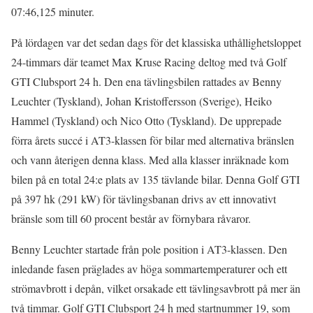
07:46,125 minuter.
På lördagen var det sedan dags för det klassiska uthållighetsloppet
24-timmars där teamet Max Kruse Racing deltog med två Golf
GTI Clubsport 24 h. Den ena tävlingsbilen rattades av Benny
Leuchter (Tyskland), Johan Kristoffersson (Sverige), Heiko
Hammel (Tyskland) och Nico Otto (Tyskland). De upprepade
förra årets succé i AT3-klassen för bilar med alternativa bränslen
och vann återigen denna klass. Med alla klasser inräknade kom
bilen på en total 24:e plats av 135 tävlande bilar. Denna Golf GTI
på 397 hk (291 kW) för tävlingsbanan drivs av ett innovativt
bränsle som till 60 procent består av förnybara råvaror.
Benny Leuchter startade från pole position i AT3-klassen. Den
inledande fasen präglades av höga sommartemperaturer och ett
strömavbrott i depån, vilket orsakade ett tävlingsavbrott på mer än
två timmar. Golf GTI Clubsport 24 h med startnummer 19, som