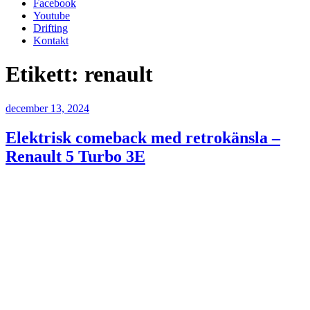
Facebook
Youtube
Drifting
Kontakt
Etikett:
renault
Publicerat
december 13, 2024
Elektrisk comeback med retrokänsla –
Renault 5 Turbo 3E