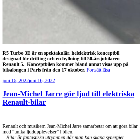
R5 Turbo 3E är en spektakulär, helelektrisk konceptbil
designad för drifting och en hyllning till 50-årsjubilaren
Renault 5. Konceptbilen kommer bland annat visas upp på
”Driftingbil
bilsalongen i Paris från den 17 oktober.
Fortsätt läsa
från
Publicerat
juni 16, 2022
juni 16, 2022
Renault
i
form
Jean-Michel Jarre gör ljud till elektriska
av
Renault-bilar
Renault5
Turbo
3E”
Renault och musikern Jean-Michel Jarre samarbetar om att göra bilar
med ”unika ljudupplevelser” i bilen.
–
Bilar är fantastiska utrymmen där man kan skapa synergier