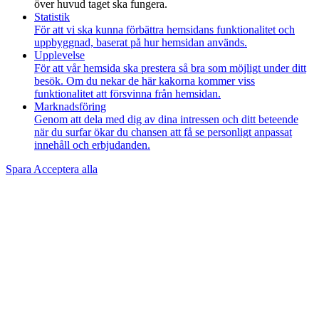
över huvud taget ska fungera.
Statistik
För att vi ska kunna förbättra hemsidans funktionalitet och
uppbyggnad, baserat på hur hemsidan används.
Upplevelse
För att vår hemsida ska prestera så bra som möjligt under ditt
besök. Om du nekar de här kakorna kommer viss
funktionalitet att försvinna från hemsidan.
Marknadsföring
Genom att dela med dig av dina intressen och ditt beteende
när du surfar ökar du chansen att få se personligt anpassat
innehåll och erbjudanden.
Spara
Acceptera alla