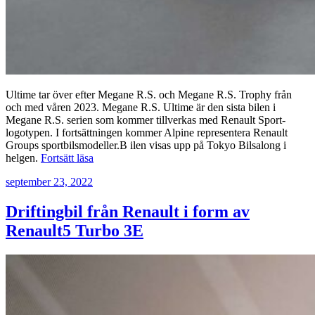
Ultime tar över efter Megane R.S. och Megane R.S. Trophy från
och med våren 2023. Megane R.S. Ultime är den sista bilen i
Megane R.S. serien som kommer tillverkas med Renault Sport-
logotypen. I fortsättningen kommer Alpine representera Renault
Groups sportbilsmodeller.B ilen visas upp på Tokyo Bilsalong i
”Megane
helgen.
Fortsätt läsa
R.S.
Publicerat
september 23, 2022
Ultime
–
sista
Driftingbil från Renault i form av
innan
Renault5 Turbo 3E
Alpine
tar
över”