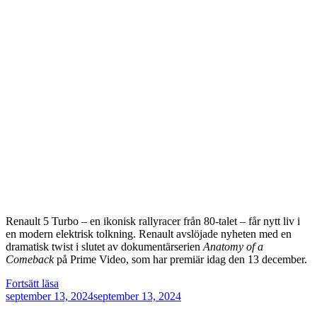
Renault 5 Turbo – en ikonisk rallyracer från 80-talet – får nytt liv i
en modern elektrisk tolkning. Renault avslöjade nyheten med en
dramatisk twist i slutet av dokumentärserien
Anatomy of a
Comeback
på Prime Video, som har premiär idag den 13 december.
”Elektrisk
Fortsätt läsa
Publicerat
comeback
september 13, 2024
september 13, 2024
med