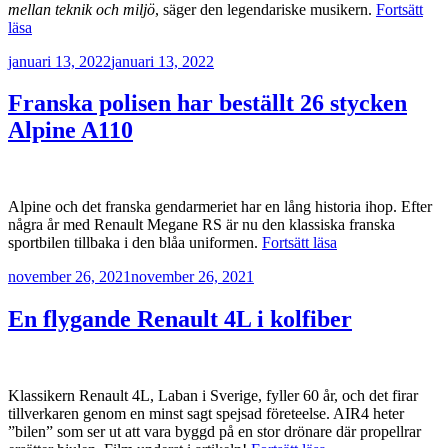
mellan teknik och miljö
, säger den legendariske musikern.
Fortsätt
”Jean-
läsa
Michel
Publicerat
januari 13, 2022
januari 13, 2022
Jarre
gör
ljud
Franska polisen har beställt 26 stycken
till
Alpine A110
elektriska
Renault-
bilar”
Alpine och det franska gendarmeriet har en lång historia ihop. Efter
några år med Renault Megane RS är nu den klassiska franska
”Franska
sportbilen tillbaka i den blåa uniformen.
Fortsätt läsa
polisen
Publicerat
november 26, 2021
november 26, 2021
har
beställt
26
En flygande Renault 4L i kolfiber
stycken
Alpine
A110”
Klassikern Renault 4L, Laban i Sverige, fyller 60 år, och det firar
tillverkaren genom en minst sagt spejsad företeelse. AIR4 heter
”bilen” som ser ut att vara byggd på en stor drönare där propellrar