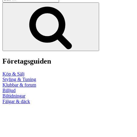
efter:
Sök
Företagsguiden
Köp & Sälj
Styling & Tuning
Klubbar & forum
Billjud
Biltidningar
Fälgar & däck