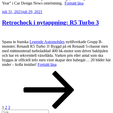
”Renault
Year” i Car Design News omröstning.
Fortsätt läsa
5
Publicerat
juli 31, 2021
juli 29, 2021
vinner
Concept
Car
Retrochock i nytappning: R5 Turbo 3
of
the
Year”
Spana in franska
Legende Automobiles
nytillverkade Grupp B-
monster; Renault R5 Turbo 3! Byggd på ett Renault 5-chassie men
med mittmonterad turboladdad 400 hk-motor som driver bakhjulen
och har en sekventiell växellåda. Varken pris eller antal som ska
byggas är officiell info men visst skapar den habegär… 20 bilder här
”Retrochock
under – kolla insidan!
Fortsätt läsa
i
Inläggsnavigering
Sida
Sida
Sida
Nästa
nytappning:
sida
R5
Turbo
3”
1
2
3
Sök