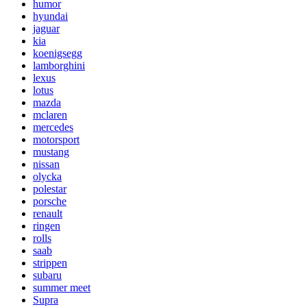
humor
hyundai
jaguar
kia
koenigsegg
lamborghini
lexus
lotus
mazda
mclaren
mercedes
motorsport
mustang
nissan
olycka
polestar
porsche
renault
ringen
rolls
saab
strippen
subaru
summer meet
Supra