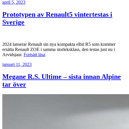
Publicerat
Concept:
april 5, 2023
En
inblick
Prototypen av Renault5 vintertestas i
i
Sverige
Renaults
framtida
bilmodeller”
2024 lanserar Renault sin nya kompakta elbil R5 som kommer
ersätta Renault ZOE i samma storleksklass, den testas just nu i
”Prototypen
Arvidsjaur.
Fortsätt läsa
av
Publicerat
januari 11, 2023
Renault5
vintertestas
i
Megane R.S. Ultime – sista innan Alpine
Sverige”
tar över