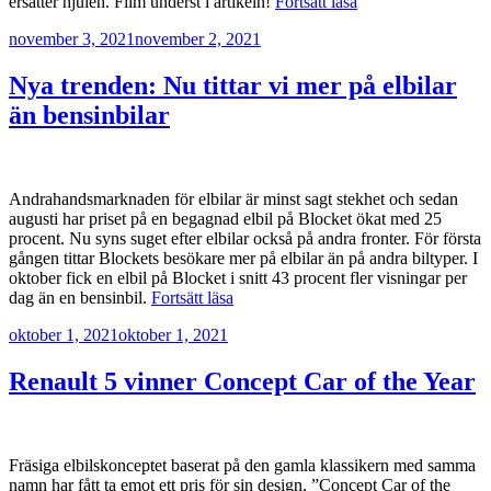
”En
ersätter hjulen. Film underst i artikeln!
Fortsätt läsa
flygande
Publicerat
november 3, 2021
november 2, 2021
Renault
4L
i
Nya trenden: Nu tittar vi mer på elbilar
kolfiber”
än bensinbilar
Andrahandsmarknaden för elbilar är minst sagt stekhet och sedan
augusti har priset på en begagnad elbil på Blocket ökat med 25
procent. Nu syns suget efter elbilar också på andra fronter. För första
gången tittar Blockets besökare mer på elbilar än på andra biltyper. I
oktober fick en elbil på Blocket i snitt 43 procent fler visningar per
”Nya
dag än en bensinbil.
Fortsätt läsa
trenden:
Publicerat
oktober 1, 2021
oktober 1, 2021
Nu
tittar
vi
Renault 5 vinner Concept Car of the Year
mer
på
elbilar
än
Fräsiga elbilskonceptet baserat på den gamla klassikern med samma
bensinbilar”
namn har fått ta emot ett pris för sin design, ”Concept Car of the