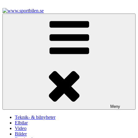
Hoppa
till
innehåll
www.sportbilen.se
Sportbilen
Meny
Teknik- & bilnyheter
Elbilar
Video
Bilder