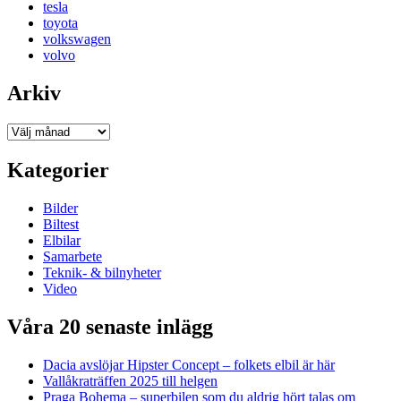
tesla
toyota
volkswagen
volvo
Arkiv
Arkiv
Kategorier
Bilder
Biltest
Elbilar
Samarbete
Teknik- & bilnyheter
Video
Våra 20 senaste inlägg
Dacia avslöjar Hipster Concept – folkets elbil är här
Vallåkraträffen 2025 till helgen
Praga Bohema – superbilen som du aldrig hört talas om