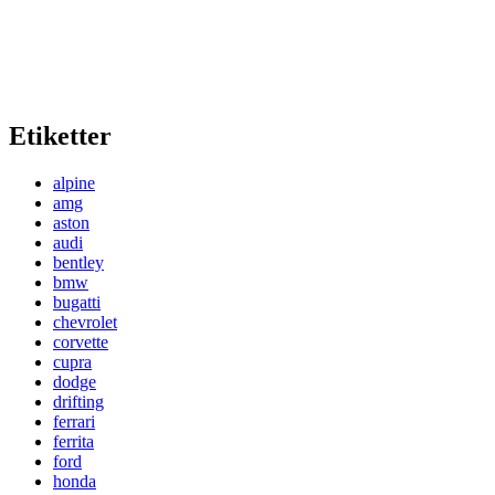
Etiketter
alpine
amg
aston
audi
bentley
bmw
bugatti
chevrolet
corvette
cupra
dodge
drifting
ferrari
ferrita
ford
honda