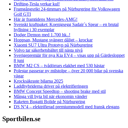
Drifting-Tesla verkar kul!
Framgångsrikt 24-timmars på Nürburgring för Volkswagen
Golf GTI
Här är framtidens Mercedes-AMG!
Svenskt kraftpaket: Koenigsegg Sadair´s Spear – en brutal
hyllning i 30 exemplar
Dodge Demon med 1.700 hk..!
Hoppsan, Mustang svänger dåligt – krockar
Xiaomi SU7 Ultra Prototyp på Nürburgring
Volvo tar säkerhetsbältet till nästa nivå
Sverigepremiär för nya Kia EV4 – visas upp på Gärdesloppet
8 juni
BMW M2 CS – tvådörrars elakhet med 530 hästar
Polestar passerar ny milstolpe – över 20 000 bilar på svenska
vägar
Krocksäkraste bilarna 2025
Laddhybriderna driver på elektrifieringen
BMW Concept Speedtop – shooting brake med stil
Många vill byta bil när ekonomin vänder
Raketen Bugatti Bolide på Nürburgring
DS N°4 – elektrifierad premiummodell med fransk elegans
Sportbilen.se