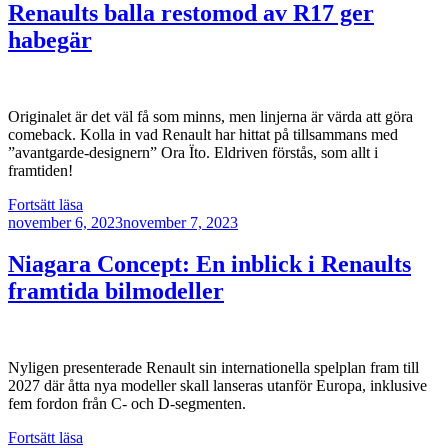
retrokänsla
Renaults balla restomod av R17 ger
–
habegär
Renault
5
Turbo
3E”
Originalet är det väl få som minns, men linjerna är värda att göra
comeback. Kolla in vad Renault har hittat på tillsammans med
”avantgarde-designern” Ora Ïto. Eldriven förstås, som allt i
framtiden!
”Renaults
Fortsätt läsa
Publicerat
balla
november 6, 2023
november 7, 2023
restomod
av
Niagara Concept: En inblick i Renaults
R17
framtida bilmodeller
ger
habegär”
Nyligen presenterade Renault sin internationella spelplan fram till
2027 där åtta nya modeller skall lanseras utanför Europa, inklusive
fem fordon från C- och D-segmenten.
”Niagara
Fortsätt läsa