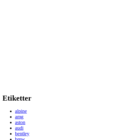
Etiketter
alpine
amg
aston
audi
bentley
bmw