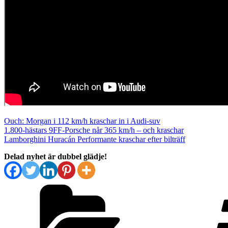
Ouch: Morgan i 112 km/h kraschar in i Audi-suv
1.800-hästars 9FF-Porsche når 365 km/h – och kraschar
Lamborghini Huracán Performante kraschar efter bilträff
Delad nyhet är dubbel glädje!
Kategorier