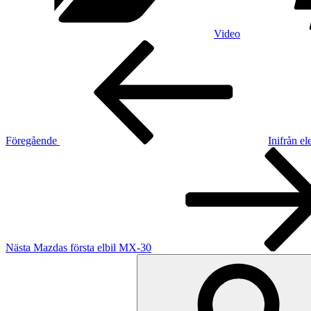
Video
Inläggsnavigering
Föregående
inlägg
Föregående
Inifrån e
Nästa
inlägg
Nästa
Mazdas första elbil MX-30
Sök
efter: