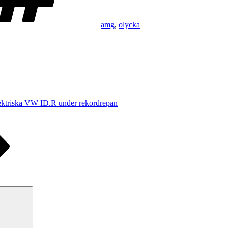
amg
,
olycka
lektriska VW ID.R under rekordrepan
Sök