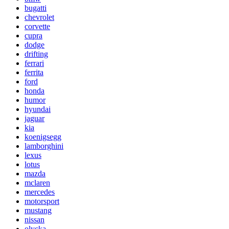
bugatti
chevrolet
corvette
cupra
dodge
drifting
ferrari
ferrita
ford
honda
humor
hyundai
jaguar
kia
koenigsegg
lamborghini
lexus
lotus
mazda
mclaren
mercedes
motorsport
mustang
nissan
olycka