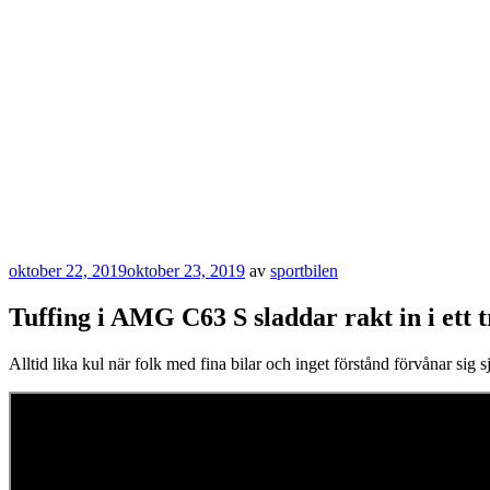
Publicerat
oktober 22, 2019
oktober 23, 2019
av
sportbilen
Tuffing i AMG C63 S sladdar rakt in i ett 
Alltid lika kul när folk med fina bilar och inget förstånd förvånar sig s