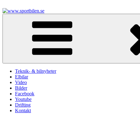
Hoppa
till
innehåll
www.sportbilen.se
Sportbilen
Teknik- & bilnyheter
Elbilar
Video
Bilder
Facebook
Youtube
Drifting
Kontakt