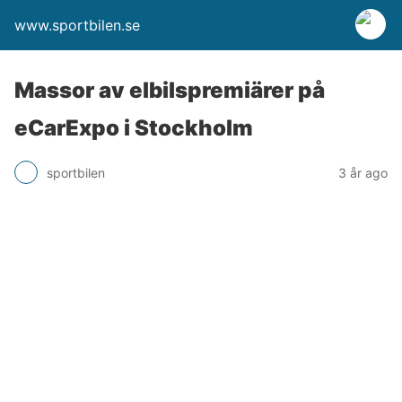
www.sportbilen.se
Massor av elbilspremiärer på
eCarExpo i Stockholm
sportbilen
3 år ago