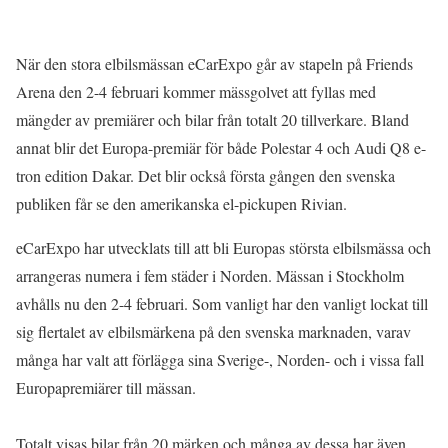
När den stora elbilsmässan eCarExpo går av stapeln på Friends
Arena den 2-4 februari kommer mässgolvet att fyllas med
mängder av premiärer och bilar från totalt 20 tillverkare. Bland
annat blir det Europa-premiär för både Polestar 4 och Audi Q8 e-
tron edition Dakar. Det blir också första gången den svenska
publiken får se den amerikanska el-pickupen Rivian.
eCarExpo har utvecklats till att bli Europas största elbilsmässa och
arrangeras numera i fem städer i Norden. Mässan i Stockholm
avhålls nu den 2-4 februari. Som vanligt har den vanligt lockat till
sig flertalet av elbilsmärkena på den svenska marknaden, varav
många har valt att förlägga sina Sverige-, Norden- och i vissa fall
Europapremiärer till mässan.
Totalt visas bilar från 20 märken och många av dessa har även