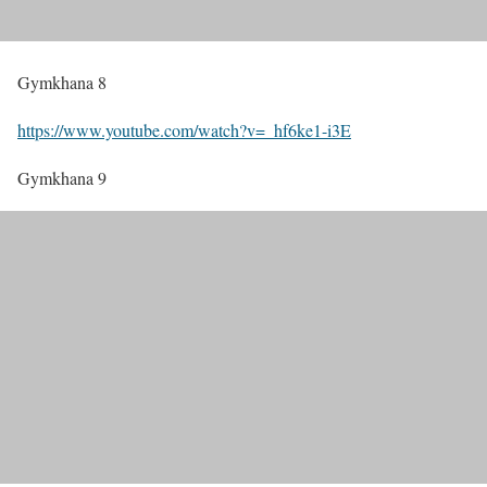
Gymkhana 8
https://www.youtube.com/watch?v=_hf6ke1-i3E
Gymkhana 9