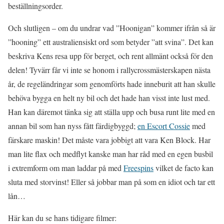
beställningsorder.
Och slutligen – om du undrar vad ”Hoonigan” kommer ifrån så är
”hooning” ett australiensiskt ord som betyder ”att svina”. Det kan
beskriva Kens resa upp för berget, och rent allmänt också för den
delen! Tyvärr får vi inte se honom i rallycrossmästerskapen nästa
år, de regeländringar som genomförts hade inneburit att han skulle
behöva bygga en helt ny bil och det hade han visst inte lust med.
Han kan däremot tänka sig att ställa upp och busa runt lite med en
annan bil som han nyss fått färdigbyggd;
en Escort Cossie
med
färskare maskin! Det måste vara jobbigt att vara Ken Block. Har
man lite flax och medflyt kanske man har råd med en egen busbil
i extremform om man laddar på med
Freespins
vilket de facto kan
sluta med storvinst! Eller så jobbar man på som en idiot och tar ett
lån…
Här kan du se hans tidigare filmer: