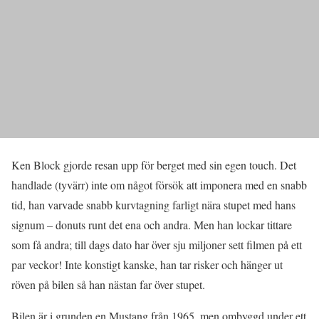
Ken Block gjorde resan upp för berget med sin egen touch. Det
handlade (tyvärr) inte om något försök att imponera med en snabb
tid, han varvade snabb kurvtagning farligt nära stupet med hans
signum – donuts runt det ena och andra. Men han lockar tittare
som få andra; till dags dato har över sju miljoner sett filmen på ett
par veckor! Inte konstigt kanske, han tar risker och hänger ut
röven på bilen så han nästan far över stupet.
Bilen är i grunden en Mustang från 1965, men ombyggd under ett