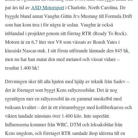
par års tid av
ASD Motorsport
i Charlotte, North Carolina. De
byggde bland annat Vaughn Gittin Jr:s Mustang till Formula Drift
som han kom trea i för några år sedan. Vaughn är också
inblandad i projektet genom sitt företag RTR (Ready To Rock).
Motorn är en 6,7 liter stor V8 som vässats av Roush Yates i
klassiskt Nascar-stuk. I sitt första utförande lämnade den 845 hk,
men nu har han matat den med metanol och vässat vidare –
resultat 1.400 hk!
Drivningen sker till alla hjulen med hjälp av teknik från Sadev –
det är företaget som byggt Kens rallycrossbilar. Det är nog
egentligen mer en rallycrossbil än en gammal muskelbil med
tveksam kvalitet – det är ett rörramsbygge med kolfiberkaross och
vikten landade nånstans över 1.400 kilo. Inte superlätt.
Influenserna kommer från WRC, DTM och leksaksbilar från
Kens ungdom, och företaget RTR samlade ihop idéerna till en