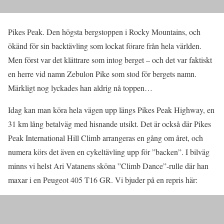
Pikes Peak. Den högsta bergstoppen i Rocky Mountains, och
ökänd för sin backtävling som lockat förare från hela världen.
Men först var det klättrare som intog berget – och det var faktiskt
en herre vid namn Zebulon Pike som stod för bergets namn.
Märkligt nog lyckades han aldrig nå toppen…
Idag kan man köra hela vägen upp längs Pikes Peak Highway, en
31 km lång betalväg med hisnande utsikt. Det är också där Pikes
Peak International Hill Climb arrangeras en gång om året, och
numera körs det även en cykeltävling upp för ”backen”. I bilväg
minns vi helst Ari Vatanens sköna ”Climb Dance”-rulle där han
maxar i en Peugeot 405 T16 GR. Vi bjuder på en repris här: