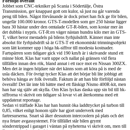
Förföljd överallt
Jobbet som CNC-tekniker på Scania i Södertälje, Östra
Transmission, ger knappast gott om kulor, så just nu går varenda
peng till bilen. Något förvånande är dock priset han fick ge för bilen,
ungefär 100.000 kronor. GTS-T-modellen som ger 250 hästar ligger
bara 30 hästar under den omtalade GT-R-bilen, som kostar mer än
det dubbla i nypris. GT-R:en väger nästan hundra kilo mer än GTS-
T, vilket beror mestadels på bilens fyrhjulsdrift. Känner man inte
absolut för fyrhjulsdrift så är GTS-T ett ekonomiskt trimningsobjekt
som lätt kommer upp i höga hk-siffror till modesta kostnader.
Fartspärren som tidigare gick vid 190 km/h är i skrivande stund ett
minne blott. Klas har varit uppe och nallat på gränsen vid flera
tillfällen innan den rök, bland annat i ett race mot en Nissan 300ZX.
Men det är ingen höjdare när det känns som att köra på is med de
usla däcken. För övrigt tycker Klas att det börjar bli lite jobbigt att
behöva hänga av folk överallt. Faktum är att han blir förföljd nästan
överallt! Det lär inte bli bättre med ett fläskigt Nismo 400R-kit, men
han har sig själv att skylla. Om Klas lyckas daska upp sin bil till hk-
siffrorna vi skrivit om tidigare så lovar vi att återkomma med ett
uppdaterat reportage.
Sedan vi träffade Klas har han hunnit öka laddtrycket på turbon till
0,85, vilket enligt honom själv har gjort underverk med
fartresurserna. Snart så åker dessutom intercoolern på plats och det
nya fetare avgassystemet. För tillfället står bilen grymt
sönderstrippad i garaget i väntan på nyheterna vi skrivit om, men till