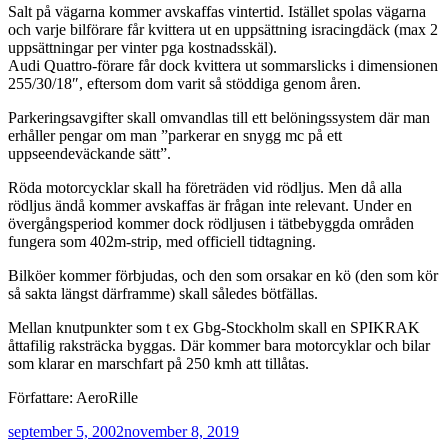
Salt på vägarna kommer avskaffas vintertid. Istället spolas vägarna
och varje bilförare får kvittera ut en uppsättning isracingdäck (max 2
uppsättningar per vinter pga kostnadsskäl).
Audi Quattro-förare får dock kvittera ut sommarslicks i dimensionen
255/30/18″, eftersom dom varit så stöddiga genom åren.
Parkeringsavgifter skall omvandlas till ett belöningssystem där man
erhåller pengar om man ”parkerar en snygg mc på ett
uppseendeväckande sätt”.
Röda motorcycklar skall ha företräden vid rödljus. Men då alla
rödljus ändå kommer avskaffas är frågan inte relevant. Under en
övergångsperiod kommer dock rödljusen i tätbebyggda områden
fungera som 402m-strip, med officiell tidtagning.
Bilköer kommer förbjudas, och den som orsakar en kö (den som kör
så sakta längst därframme) skall således bötfällas.
Mellan knutpunkter som t ex Gbg-Stockholm skall en SPIKRAK
åttafilig raksträcka byggas. Där kommer bara motorcyklar och bilar
som klarar en marschfart på 250 kmh att tillåtas.
Författare: AeroRille
Publicerat
september 5, 2002
november 8, 2019