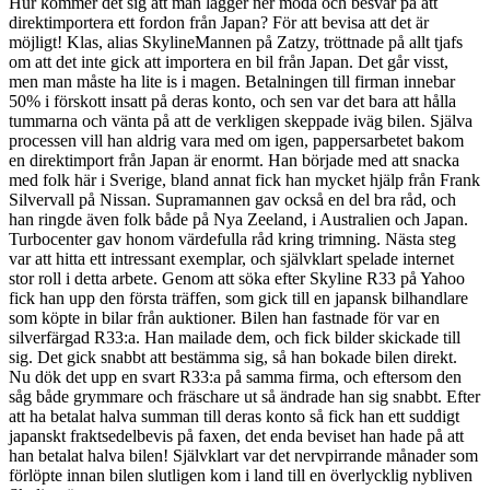
Hur kommer det sig att man lägger ner möda och besvär på att
direktimportera ett fordon från Japan? För att bevisa att det är
möjligt! Klas, alias SkylineMannen på Zatzy, tröttnade på allt tjafs
om att det inte gick att importera en bil från Japan. Det går visst,
men man måste ha lite is i magen. Betalningen till firman innebar
50% i förskott insatt på deras konto, och sen var det bara att hålla
tummarna och vänta på att de verkligen skeppade iväg bilen. Själva
processen vill han aldrig vara med om igen, pappersarbetet bakom
en direktimport från Japan är enormt. Han började med att snacka
med folk här i Sverige, bland annat fick han mycket hjälp från Frank
Silvervall på Nissan. Supramannen gav också en del bra råd, och
han ringde även folk både på Nya Zeeland, i Australien och Japan.
Turbocenter gav honom värdefulla råd kring trimning. Nästa steg
var att hitta ett intressant exemplar, och självklart spelade internet
stor roll i detta arbete. Genom att söka efter Skyline R33 på Yahoo
fick han upp den första träffen, som gick till en japansk bilhandlare
som köpte in bilar från auktioner. Bilen han fastnade för var en
silverfärgad R33:a. Han mailade dem, och fick bilder skickade till
sig. Det gick snabbt att bestämma sig, så han bokade bilen direkt.
Nu dök det upp en svart R33:a på samma firma, och eftersom den
såg både grymmare och fräschare ut så ändrade han sig snabbt. Efter
att ha betalat halva summan till deras konto så fick han ett suddigt
japanskt fraktsedelbevis på faxen, det enda beviset han hade på att
han betalat halva bilen! Självklart var det nervpirrande månader som
förlöpte innan bilen slutligen kom i land till en överlycklig nybliven