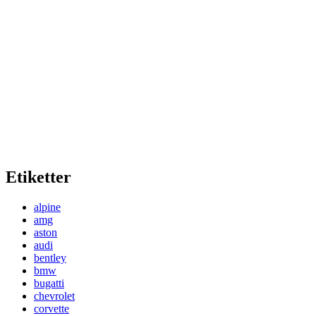
Etiketter
alpine
amg
aston
audi
bentley
bmw
bugatti
chevrolet
corvette