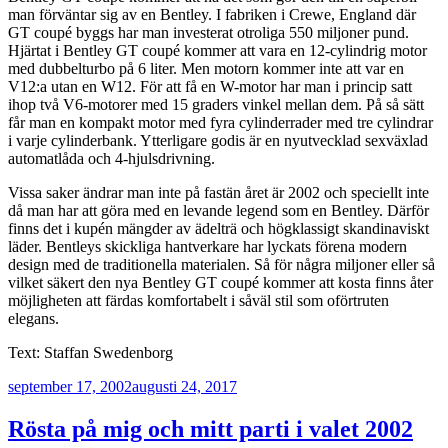
man förväntar sig av en Bentley. I fabriken i Crewe, England där
GT coupé byggs har man investerat otroliga 550 miljoner pund.
Hjärtat i Bentley GT coupé kommer att vara en 12-cylindrig motor
med dubbelturbo på 6 liter. Men motorn kommer inte att var en
V12:a utan en W12. För att få en W-motor har man i princip satt
ihop två V6-motorer med 15 graders vinkel mellan dem. På så sätt
får man en kompakt motor med fyra cylinderrader med tre cylindrar
i varje cylinderbank. Ytterligare godis är en nyutvecklad sexväxlad
automatlåda och 4-hjulsdrivning.
Vissa saker ändrar man inte på fastän året är 2002 och speciellt inte
då man har att göra med en levande legend som en Bentley. Därför
finns det i kupén mängder av ädelträ och högklassigt skandinaviskt
läder. Bentleys skickliga hantverkare har lyckats förena modern
design med de traditionella materialen. Så för några miljoner eller så
vilket säkert den nya Bentley GT coupé kommer att kosta finns åter
möjligheten att färdas komfortabelt i såväl stil som oförtruten
elegans.
Text: Staffan Swedenborg
Publicerat
september 17, 2002
augusti 24, 2017
Rösta på mig och mitt parti i valet 2002