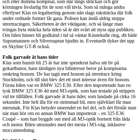
och eller dumma kompisar, som står längs sträckan och gör
körningen livsfarlig för de som vill tävla. Som så många andra
efterlyser Klas en legalisering genom nån slags raksträcka där folk
under ordnade former får gasa. Polisen kan ändå aldrig stoppa
streetracingen. Säkerheten är det viktigaste, och så länge man
tvingas byta sträcka hela tiden så är det svårt att styra upp publiken.
Om bilen hinner bli godkänd i tid så väntar Kinnekulle ring, dit både
Supramannen och Silversupran bjudits in. Eventuellt dyker det upp
en Skyline GT-R också.
Folk garvade åt hans tider
Klas som hunnit bli 25 år har inte spenderat halva sitt liv på
gokartbanor, hans tämligen nya bilintresse beror på kompisarna
omkring honom. De har tagit med honom på streetrace kring
Stockholm, och till slut blev det ett stort intresse även för honom.
Första bilen var en BMW 325 E30. Efter den importerade han en
tysk BMW 325 E36 4d med M3-optik, som han testade på strippen
vid tre tillfällen. Folk garvade åt hans tider, som landade på cirka 16
sekunder. Inte helt illa för en otrimmad bil, men självklart får man
mersmak. För Klas betyder utseendet en hel del, och det förstår man
när man hör om en annan BMW han importerat – en 325 E36
Coupé – som han byggde om med all M3-optik bortsett från låda
och motor. Bilen utrustades med det mesta i M3-väg, inklusive
moccainredning.