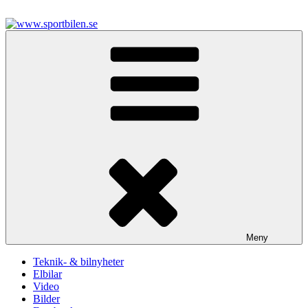
Hoppa
till
innehåll
www.sportbilen.se
Sportbilen
Meny
Teknik- & bilnyheter
Elbilar
Video
Bilder