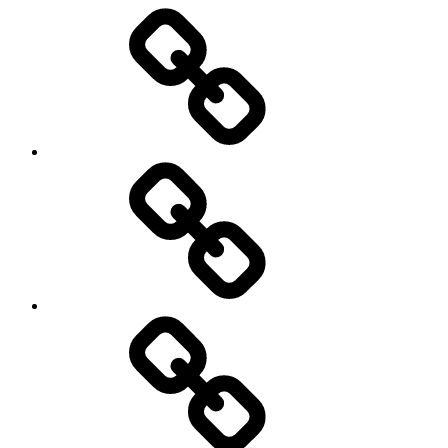
Teknik-
&
bilnyheter
Elbilar
Video