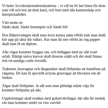
Vi heter Accelerationsdemokraterna – vi vill ha fri fart (bara för dom
som vill och tror att dom kan), och bort med alla kameraskåp och
laserpickadoller.
Vårt motto är:
Sänkt skatt, Sänkt bensinpris och Sänkt bil!
Hos Bilprovningen skall man även kunna mäta effekt (när man ändå
kör upp på såna där rullar). Har man då mer effekt än org.papper
skall man få ett diplom.
Alla vägar kommer byggas om, och beläggas med ny slät svart
asfalt. Riktigt snäva kurvor skall doseras rejält och det skall finnas
röd-vit-randiga curbs överallt.
Traktorer, husvagnar och långtradare skall förbjudas att framföras på
vägarna. De kan få speciellt avlysta grusvägar att blockera om de
önskar.
Älgar skall förbjudas. Ja allt som man plötsligt måste väja för
kommer förbjudas på sikt.
Uppkörningar skall ersättas med gokart-tävlingar, där alla får medalj
om man kommer under en viss varvtid.