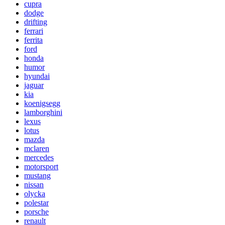
cupra
dodge
drifting
ferrari
ferrita
ford
honda
humor
hyundai
jaguar
kia
koenigsegg
lamborghini
lexus
lotus
mazda
mclaren
mercedes
motorsport
mustang
nissan
olycka
polestar
porsche
renault