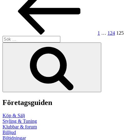
1
…
124
125
Sök
efter:
Sök
Företagsguiden
Köp & Sälj
Styling & Tuning
Klubbar & forum
Billjud
Biltidningar