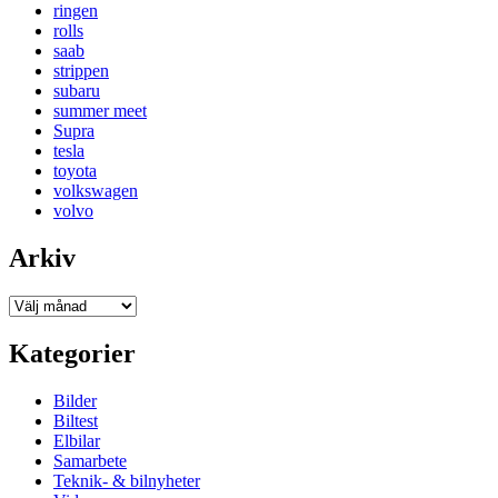
ringen
rolls
saab
strippen
subaru
summer meet
Supra
tesla
toyota
volkswagen
volvo
Arkiv
Arkiv
Kategorier
Bilder
Biltest
Elbilar
Samarbete
Teknik- & bilnyheter