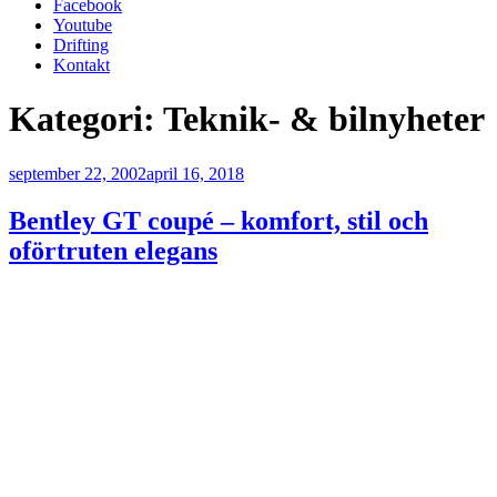
Facebook
Youtube
Drifting
Kontakt
Kategori:
Teknik- & bilnyheter
Publicerat
september 22, 2002
april 16, 2018
Bentley GT coupé – komfort, stil och
oförtruten elegans