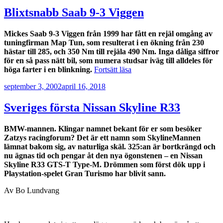
Blixtsnabb Saab 9-3 Viggen
Mickes Saab 9-3 Viggen från 1999 har fått en rejäl omgång av
tuningfirman Map Tun, som resulterat i en ökning från 230
hästar till 285, och 350 Nm till rejäla 490 Nm. Inga dåliga siffror
för en så pass nätt bil, som numera studsar iväg till alldeles för
”Blixtsnabb
höga farter i en blinkning.
Fortsätt läsa
Saab
Publicerat
september 3, 2002
april 16, 2018
9-
3
Viggen”
Sveriges första Nissan Skyline R33
BMW-mannen. Klingar namnet bekant för er som besöker
Zatzys racingforum? Det är ett namn som SkylineMannen
lämnat bakom sig, av naturliga skäl. 325:an är bortkrängd och
nu ägnas tid och pengar åt den nya ögonstenen – en Nissan
Skyline R33 GTS-T Type-M. Drömmen som först dök upp i
Playstation-spelet Gran Turismo har blivit sann.
Av Bo Lundvang