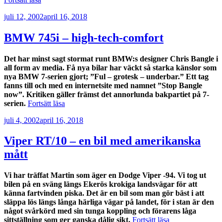
100
Publicerat
juli 12, 2002
april 16, 2018
på
3,8
med
BMW 745i – high-tech-comfort
amerikanska
muskler”
Det har minst sagt stormat runt BMW:s designer Chris Bangle i
all form av media. Få nya bilar har väckt så starka känslor som
nya BMW 7-serien gjort; ”Ful – grotesk – underbar.” Ett tag
fanns till och med en internetsite med namnet ”Stop Bangle
now”. Kritiken gäller främst det annorlunda bakpartiet på 7-
”BMW
serien.
Fortsätt läsa
745i
Publicerat
juli 4, 2002
april 16, 2018
–
high-
tech-
Viper RT/10 – en bil med amerikanska
comfort”
mått
Vi har träffat Martin som äger en Dodge Viper -94. Vi tog ut
bilen på en sväng längs Ekerös krokiga landsvägar för att
känna fartvinden piska. Det är en bil som man gör bäst i att
släppa lös längs långa härliga vägar på landet, för i stan är den
något svårkörd med sin tunga koppling och förarens låga
”Viper
sittställning som ger ganska dålig sikt.
Fortsätt läsa