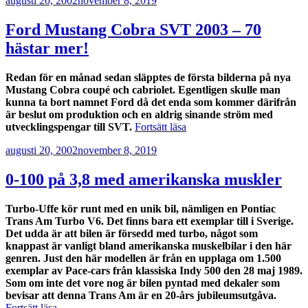
augusti 20, 2002
november 8, 2019
Ford Mustang Cobra SVT 2003 – 70
hästar mer!
Redan för en månad sedan släpptes de första bilderna på nya
Mustang Cobra coupé och cabriolet. Egentligen skulle man
kunna ta bort namnet Ford då det enda som kommer därifrån
är beslut om produktion och en aldrig sinande ström med
”Ford
utvecklingspengar till SVT.
Fortsätt läsa
Mustang
Publicerat
augusti 20, 2002
november 8, 2019
Cobra
SVT
2003
0-100 på 3,8 med amerikanska muskler
–
70
Turbo-Uffe kör runt med en unik bil, nämligen en Pontiac
hästar
Trans Am Turbo V6. Det finns bara ett exemplar till i Sverige.
mer!”
Det udda är att bilen är försedd med turbo, något som
knappast är vanligt bland amerikanska muskelbilar i den här
genren. Just den här modellen är från en upplaga om 1.500
exemplar av Pace-cars från klassiska Indy 500 den 28 maj 1989.
Som om inte det vore nog är bilen pyntad med dekaler som
bevisar att denna Trans Am är en 20-års jubileumsutgåva.
”0-
Fortsätt läsa