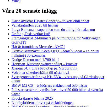
Video
Våra 20 senaste inlägg
Dacia avslöjar Hipster Concept – folkets elbil är här
Vallåkraträffen 2025 till helgen
Praga Bohema – superbilen som du aldrig hört talas om
Drifting-Tesla verkar kul!
Framgångsrikt 24-timmars på Nürburgring för Volkswagen
Golf GTI
Här är framtidens Mercedes-AMG!
Svenskt kraftpaket: Koenigsegg Sadair´s Spear – en brutal
hyllning i 30 exemplar
Dodge Demon med 1.700 hk..!
Hoppsan, Mustang svänger dåligt – krockar
Xiaomi SU7 Ultra Prototyp på Nürburgring
Volvo tar säkerhetsbältet till nästa nivå
Sverigepremiär för nya Kia EV4 – visas upp på Gärdesloppet
8 juni
BMW M2 CS – tvådörrars elakhet med 530 hästar
Polestar passerar ny milstolpe – över 20 000 bilar på svenska
vägar
Krocksäkraste bilarna 2025
Laddhybriderna driver på elektrifieringen
BMW Concept Speedtop – shooting brake med stil