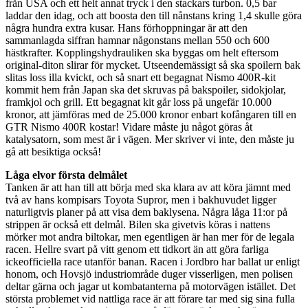
från USA och ett helt annat tryck i den stackars turbon. 0,5 bar
laddar den idag, och att boosta den till nånstans kring 1,4 skulle göra
några hundra extra kusar. Hans förhoppningar är att den
sammanlagda siffran hamnar någonstans mellan 550 och 600
hästkrafter. Kopplingshydrauliken ska byggas om helt eftersom
original-diton slirar för mycket. Utseendemässigt så ska spoilern bak
slitas loss illa kvickt, och så snart ett begagnat Nismo 400R-kit
kommit hem från Japan ska det skruvas på bakspoiler, sidokjolar,
framkjol och grill. Ett begagnat kit går loss på ungefär 10.000
kronor, att jämföras med de 25.000 kronor enbart kofångaren till en
GTR Nismo 400R kostar! Vidare måste ju något göras åt
katalysatorn, som mest är i vägen. Mer skriver vi inte, den måste ju
gå att besiktiga också!
Låga elvor första delmålet
Tanken är att han till att börja med ska klara av att köra jämnt med
två av hans kompisars Toyota Supror, men i bakhuvudet ligger
naturligtvis planer på att visa dem baklysena. Några låga 11:or på
strippen är också ett delmål. Bilen ska givetvis köras i nattens
mörker mot andra biltokar, men egentligen är han mer för de legala
racen. Hellre svart på vitt genom ett tidkort än att göra farliga
ickeofficiella race utanför banan. Racen i Jordbro har ballat ur enligt
honom, och Hovsjö industriområde duger visserligen, men polisen
deltar gärna och jagar ut kombatanterna på motorvägen istället. Det
största problemet vid nattliga race är att förare tar med sig sina fulla