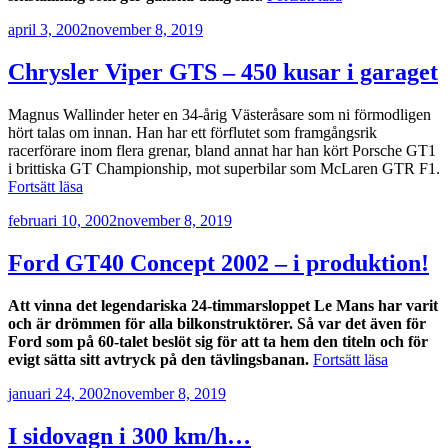
RT/10
Publicerat
april 3, 2002
november 8, 2019
–
en
bil
Chrysler Viper GTS – 450 kusar i garaget
med
amerikanska
Magnus Wallinder heter en 34-årig Västeråsare som ni förmodligen
mått”
hört talas om innan. Han har ett förflutet som framgångsrik
racerförare inom flera grenar, bland annat har han kört Porsche GT1
i brittiska GT Championship, mot superbilar som McLaren GTR F1.
”Chrysler
Fortsätt läsa
Viper
Publicerat
februari 10, 2002
november 8, 2019
GTS
–
450
Ford GT40 Concept 2002 – i produktion!
kusar
i
Att vinna det legendariska 24-timmarsloppet Le Mans har varit
garaget”
och är drömmen för alla bilkonstruktörer. Så var det även för
Ford som på 60-talet beslöt sig för att ta hem den titeln och för
”Ford
evigt sätta sitt avtryck på den tävlingsbanan.
Fortsätt läsa
GT40
Publicerat
januari 24, 2002
november 8, 2019
Concept
2002
–
I sidovagn i 300 km/h…