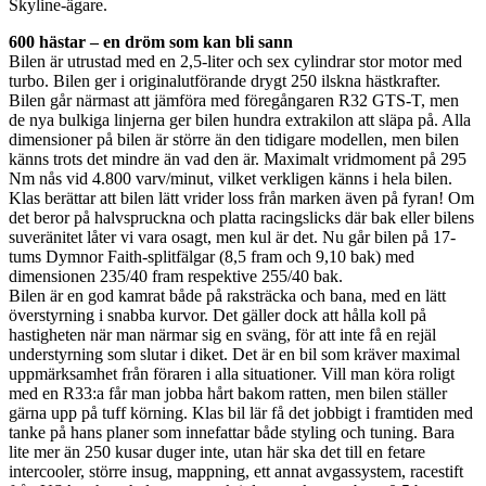
Skyline-ägare.
600 hästar – en dröm som kan bli sann
Bilen är utrustad med en 2,5-liter och sex cylindrar stor motor med
turbo. Bilen ger i originalutförande drygt 250 ilskna hästkrafter.
Bilen går närmast att jämföra med föregångaren R32 GTS-T, men
de nya bulkiga linjerna ger bilen hundra extrakilon att släpa på. Alla
dimensioner på bilen är större än den tidigare modellen, men bilen
känns trots det mindre än vad den är. Maximalt vridmoment på 295
Nm nås vid 4.800 varv/minut, vilket verkligen känns i hela bilen.
Klas berättar att bilen lätt vrider loss från marken även på fyran! Om
det beror på halvspruckna och platta racingslicks där bak eller bilens
suveränitet låter vi vara osagt, men kul är det. Nu går bilen på 17-
tums Dymnor Faith-splitfälgar (8,5 fram och 9,10 bak) med
dimensionen 235/40 fram respektive 255/40 bak.
Bilen är en god kamrat både på raksträcka och bana, med en lätt
överstyrning i snabba kurvor. Det gäller dock att hålla koll på
hastigheten när man närmar sig en sväng, för att inte få en rejäl
understyrning som slutar i diket. Det är en bil som kräver maximal
uppmärksamhet från föraren i alla situationer. Vill man köra roligt
med en R33:a får man jobba hårt bakom ratten, men bilen ställer
gärna upp på tuff körning. Klas bil lär få det jobbigt i framtiden med
tanke på hans planer som innefattar både styling och tuning. Bara
lite mer än 250 kusar duger inte, utan här ska det till en fetare
intercooler, större insug, mappning, ett annat avgassystem, racestift