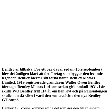
Bentley är tillbaka. För ett par dagar sedan (16:e september)
blev det äntligen klart att det företag som bygger den levande
legenden Bentley återtar sitt forna namn Bentley Motors
Limited. 1919 registrerade grundaren Walter Owen Bentley
företaget Bentley Motors Ltd som sedan gick omkull 1931. I år
skulle WO Bentley fyllt 114 år om han levt och på Parissalongen
skulle han då säkert varit den som avtäckte den nya Bentley
GT coupé.
Bentley GT coupé kommer att ha det som gör den till en superbil