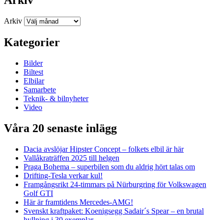
Arkiv
Kategorier
Bilder
Biltest
Elbilar
Samarbete
Teknik- & bilnyheter
Video
Våra 20 senaste inlägg
Dacia avslöjar Hipster Concept – folkets elbil är här
Vallåkraträffen 2025 till helgen
Praga Bohema – superbilen som du aldrig hört talas om
Drifting-Tesla verkar kul!
Framgångsrikt 24-timmars på Nürburgring för Volkswagen
Golf GTI
Här är framtidens Mercedes-AMG!
Svenskt kraftpaket: Koenigsegg Sadair´s Spear – en brutal
hyllning i 30 exemplar