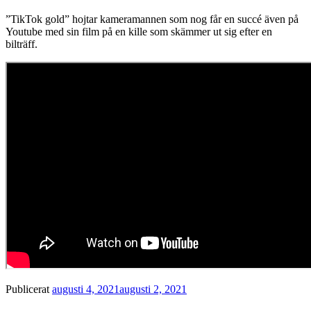
”TikTok gold” hojtar kameramannen som nog får en succé även på
Youtube med sin film på en kille som skämmer ut sig efter en
bilträff.
Publicerat
augusti 4, 2021
augusti 2, 2021