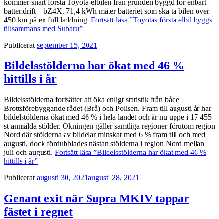
kommer snart första Toyota-elbilen från grunden byggd för enbart
batteridrift – bZ4X. 71,4 kWh mäter batteriet som ska ta bilen över
450 km på en full laddning.
Fortsätt läsa
”Toyotas första elbil byggs
tillsammans med Subaru”
Publicerat
september 15, 2021
Bildelsstölderna har ökat med 46 %
hittills i år
Bildelsstölderna fortsätter att öka enligt statistik från både
Brottsförebyggande rådet (Brå) och Polisen. Fram till augusti år har
bildelstölderna ökat med 46 % i hela landet och är nu uppe i 17 455
st anmälda stölder. Ökningen gäller samtliga regioner förutom region
Nord där stölderna av bildelar minskat med 6 % fram till och med
augusti, dock fördubblades nästan stölderna i region Nord mellan
juli och augusti.
Fortsätt läsa
”Bildelsstölderna har ökat med 46 %
hittills i år”
Publicerat
augusti 30, 2021
augusti 28, 2021
Genant exit när Supra MKIV tappar
fästet i regnet