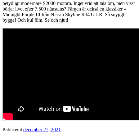
betydligt modernare S2000-motorn. Inget vrid att tala om, men visst
börjar livet efter 7.500 nånstans? Färgen är också en klassiker –
Midnight Purple III från Nissan Skyline R34 GT-R. Så snyggt
bygge! Och kul film. Se och njut!
Publicerat
december 27, 2021