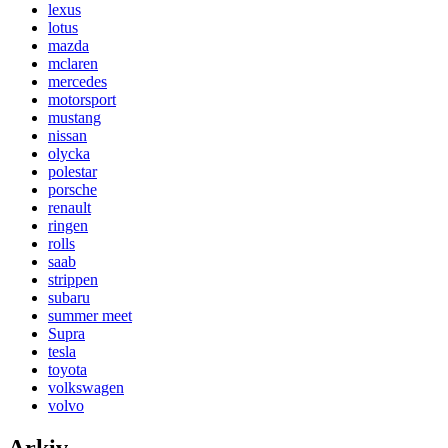
lexus
lotus
mazda
mclaren
mercedes
motorsport
mustang
nissan
olycka
polestar
porsche
renault
ringen
rolls
saab
strippen
subaru
summer meet
Supra
tesla
toyota
volkswagen
volvo
Arkiv