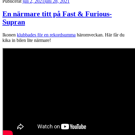
Publicerat
juli 2, 2021
juni 28, 2021
En närmare titt på Fast & Furious-
Supran
Ikonen
klubbades för en rekordsumma
häromveckan. Här får du
kika in bilen lite närmare!