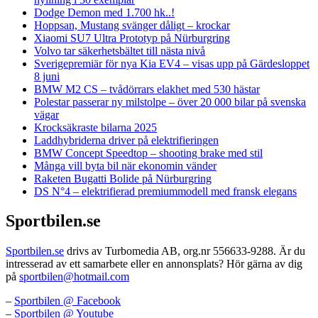
Dodge Demon med 1.700 hk..!
Hoppsan, Mustang svänger dåligt – krockar
Xiaomi SU7 Ultra Prototyp på Nürburgring
Volvo tar säkerhetsbältet till nästa nivå
Sverigepremiär för nya Kia EV4 – visas upp på Gärdesloppet
8 juni
BMW M2 CS – tvådörrars elakhet med 530 hästar
Polestar passerar ny milstolpe – över 20 000 bilar på svenska
vägar
Krocksäkraste bilarna 2025
Laddhybriderna driver på elektrifieringen
BMW Concept Speedtop – shooting brake med stil
Många vill byta bil när ekonomin vänder
Raketen Bugatti Bolide på Nürburgring
DS N°4 – elektrifierad premiummodell med fransk elegans
Sportbilen.se
Sportbilen.se
drivs av Turbomedia AB, org.nr 556633-9288. Är du
intresserad av ett samarbete eller en annonsplats? Hör gärna av dig
på
sportbilen@hotmail.com
–
Sportbilen @ Facebook
–
Sportbilen @ Youtube