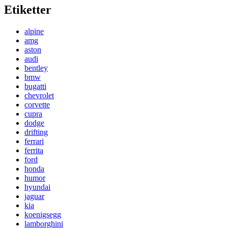
Etiketter
alpine
amg
aston
audi
bentley
bmw
bugatti
chevrolet
corvette
cupra
dodge
drifting
ferrari
ferrita
ford
honda
humor
hyundai
jaguar
kia
koenigsegg
lamborghini