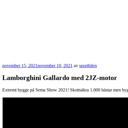
Publicerat
november 15, 2021
november 10, 2021
av
sportbilen
Lamborghini Gallardo med 2JZ-motor
Extremt bygge på Sema Show 2021! Skottsäkra 1.000 hästar men bygg