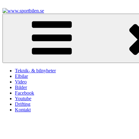
Hoppa
till
innehåll
www.sportbilen.se
Sportbilen
Teknik- & bilnyheter
Elbilar
Video
Bilder
Facebook
Youtube
Drifting
Kontakt