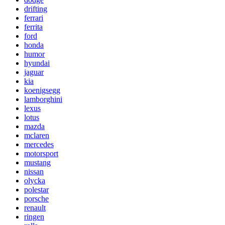
drifting
ferrari
ferrita
ford
honda
humor
hyundai
jaguar
kia
koenigsegg
lamborghini
lexus
lotus
mazda
mclaren
mercedes
motorsport
mustang
nissan
olycka
polestar
porsche
renault
ringen