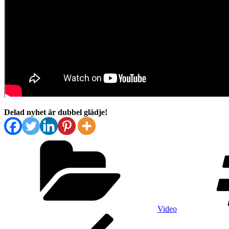
Delad nyhet är dubbel glädje!
Kategorier
Video
Inläggsnavigering
Föregående
inlägg