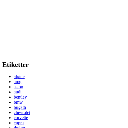
Etiketter
alpine
amg
aston
audi
bentley
bmw
bugatti
chevrolet
corvette
cupra
dodge