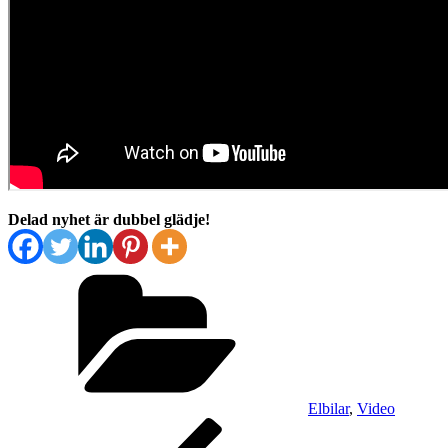
Delad nyhet är dubbel glädje!
Kategorier
Elbilar
,
Video
Inläggsnavigering
Föregående
inlägg