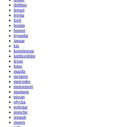
drifting
ferrari
ferrita
ford
honda
humor
hyundai
jaguar
kia
koenigsegg
lamborghini
lexus
lotus
mazda
mclaren
mercedes
motorsport
mustang
nissan
olycka
polestar
porsche
renault
ringen