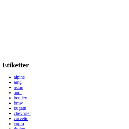
Etiketter
alpine
amg
aston
audi
bentley
bmw
bugatti
chevrolet
corvette
cupra
dodge