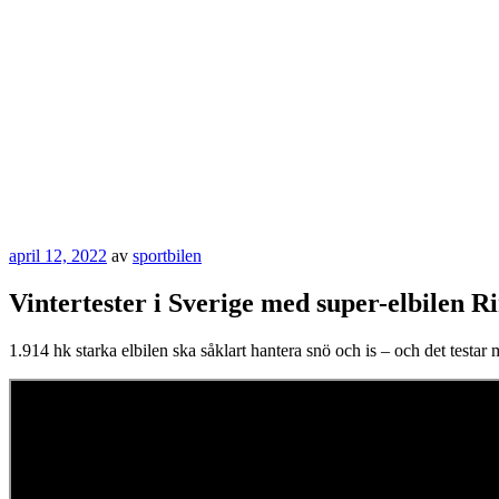
Publicerat
april 12, 2022
av
sportbilen
Vintertester i Sverige med super-elbilen 
1.914 hk starka elbilen ska såklart hantera snö och is – och det testar