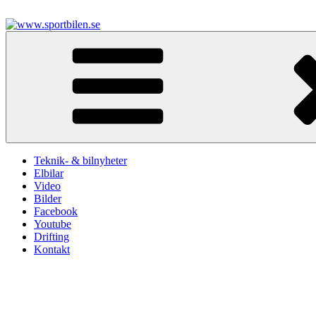
Hoppa
till
innehåll
www.sportbilen.se
Sportbilen
Teknik- & bilnyheter
Elbilar
Video
Bilder
Facebook
Youtube
Drifting
Kontakt