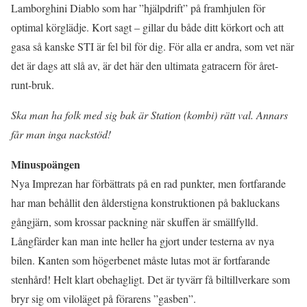
Lamborghini Diablo som har ”hjälpdrift” på framhjulen för
optimal körglädje. Kort sagt – gillar du både ditt körkort och att
gasa så kanske STI är fel bil för dig. För alla er andra, som vet när
det är dags att slå av, är det här den ultimata gatracern för året-
runt-bruk.
Ska man ha folk med sig bak är Station (kombi) rätt val. Annars
får man inga nackstöd!
Minuspoängen
Nya Imprezan har förbättrats på en rad punkter, men fortfarande
har man behållit den ålderstigna konstruktionen på bakluckans
gångjärn, som krossar packning när skuffen är smällfylld.
Långfärder kan man inte heller ha gjort under testerna av nya
bilen. Kanten som högerbenet måste lutas mot är fortfarande
stenhård! Helt klart obehagligt. Det är tyvärr få biltillverkare som
bryr sig om viloläget på förarens ”gasben”.