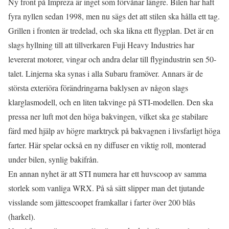
Ny front på Impreza är inget som förvånar längre. Bilen har haft
fyra nyllen sedan 1998, men nu sägs det att stilen ska hålla ett tag.
Grillen i fronten är tredelad, och ska likna ett flygplan. Det är en
slags hyllning till att tillverkaren Fuji Heavy Industries har
levererat motorer, vingar och andra delar till flygindustrin sen 50-
talet. Linjerna ska synas i alla Subaru framöver. Annars är de
största exteriöra förändringarna baklysen av någon slags
klarglasmodell, och en liten takvinge på STI-modellen. Den ska
pressa ner luft mot den höga bakvingen, vilket ska ge stabilare
färd med hjälp av högre marktryck på bakvagnen i livsfarligt höga
farter. Här spelar också en ny diffuser en viktig roll, monterad
under bilen, synlig bakifrån.
En annan nyhet är att STI numera har ett huvscoop av samma
storlek som vanliga WRX. På så sätt slipper man det tjutande
visslande som jättescoopet framkallar i farter över 200 blås
(harkel).