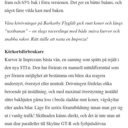
fram och 65% bak i förra versionen. Det ger en bättre balans, och
något färre vilda kast med baken.
Våra körövningar på Barkarby Flygfält gick runt koner och längs
”taxibanan” – en slags racerslinga med både snäva kurvor och
snabba rakor. Rätt ställe att rasta en Impreza!
Körkortsförbrukare
Kurvor är Imprezans bästa vän, en sanning som spätts på rejält i
den nya STI:n. Den har förärats en manuell mittdifferential som
ger föraren möjlighet att bestämma om bilen ska reagera
understyrt, överstyrt eller neutralt. Drivningen fördelas olika
beroende på inställning, och med maximal överstyrning inställd
sliter bakhjulen gärna loss i breda sladdar runt koner, vägskyltar
eller andra bilar. Läge för seriös förarutbildning innan man ger sig
ut i vanlig trafik! Skillnaden känns direkt, och det är inte utan att
man drar paralleller till Skyline GT-R och fyrhjulsdrivna