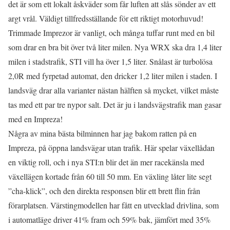
det är som ett lokalt åskväder som får luften att slås sönder av ett
argt vrål. Väldigt tillfredsställande för ett riktigt motorhuvud!
Trimmade Imprezor är vanligt, och många tuffar runt med en bil
som drar en bra bit över två liter milen. Nya WRX ska dra 1,4 liter
milen i stadstrafik, STI vill ha över 1,5 liter. Snålast är turbolösa
2,0R med fyrpetad automat, den dricker 1,2 liter milen i staden. I
landsväg drar alla varianter nästan hälften så mycket, vilket måste
tas med ett par tre nypor salt. Det är ju i landsvägstrafik man gasar
med en Impreza!
Några av mina bästa bilminnen har jag bakom ratten på en
Impreza, på öppna landsvägar utan trafik. Här spelar växellådan
en viktig roll, och i nya STI:n blir det än mer racekänsla med
växellägen kortade från 60 till 50 mm. En växling låter lite segt
”cha-klick”, och den direkta responsen blir ett brett flin från
förarplatsen. Värstingmodellen har fått en utvecklad drivlina, som
i automatläge driver 41% fram och 59% bak, jämfört med 35%