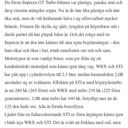
De första Impreza GT Turbo-bilarna var plastiga, ganska små och
drog enorma mängder soppa. Nu är de inte lika plastiga och inte
lika små, men de vill fortfarande häva i sig oförsvarbart mycket
bränsle. Föraren får skylla sig själv, tyngden på högerfoten står i
direkt paritet till hur glupsk bilen är. Och det roliga med en
Impreza är att den inte känner till sina egna begränsningar – den
bara ökar och ökar i fart, totalt omedveten om vett och sans.
Motortypen är som vanligt boxer, som ger ifrån sig ett
karaktäristiskt motorljud som känns igen lång väg. WRX och STI
har gått upp i cylindervolym till 2,5 liter, medan basmodellen 2,0R
använder sig av tvålitaren. Effekten på STI:n med högtrycksturbo
är nu 280 hk (265 förut) och WRX med turbo 230 hk (225 förra
generationen). 2,0R utan turbo har 160 hk, betydligt mer än de
125 den hade sist. Alla är förstås boxerfyror.
Ljudet från en fullaccelererande STI av förra årgången känns igen
i både nya WRX och STI. Det är svårt att förklara med ord, men