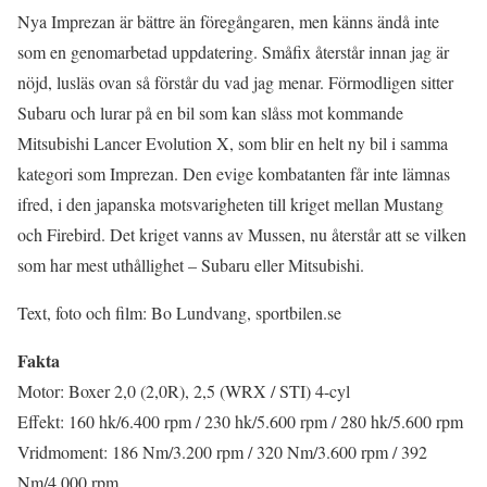
Nya Imprezan är bättre än föregångaren, men känns ändå inte
som en genomarbetad uppdatering. Småfix återstår innan jag är
nöjd, lusläs ovan så förstår du vad jag menar. Förmodligen sitter
Subaru och lurar på en bil som kan slåss mot kommande
Mitsubishi Lancer Evolution X, som blir en helt ny bil i samma
kategori som Imprezan. Den evige kombatanten får inte lämnas
ifred, i den japanska motsvarigheten till kriget mellan Mustang
och Firebird. Det kriget vanns av Mussen, nu återstår att se vilken
som har mest uthållighet – Subaru eller Mitsubishi.
Text, foto och film: Bo Lundvang, sportbilen.se
Fakta
Motor: Boxer 2,0 (2,0R), 2,5 (WRX / STI) 4-cyl
Effekt: 160 hk/6.400 rpm / 230 hk/5.600 rpm / 280 hk/5.600 rpm
Vridmoment: 186 Nm/3.200 rpm / 320 Nm/3.600 rpm / 392
Nm/4.000 rpm