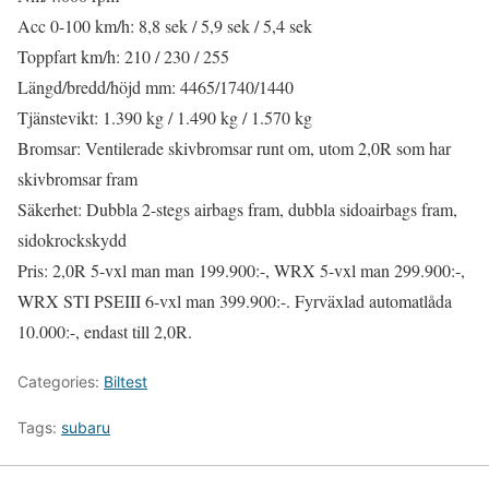
Acc 0-100 km/h: 8,8 sek / 5,9 sek / 5,4 sek
Toppfart km/h: 210 / 230 / 255
Längd/bredd/höjd mm: 4465/1740/1440
Tjänstevikt: 1.390 kg / 1.490 kg / 1.570 kg
Bromsar: Ventilerade skivbromsar runt om, utom 2,0R som har
skivbromsar fram
Säkerhet: Dubbla 2-stegs airbags fram, dubbla sidoairbags fram,
sidokrockskydd
Pris: 2,0R 5-vxl man man 199.900:-, WRX 5-vxl man 299.900:-,
WRX STI PSEIII 6-vxl man 399.900:-. Fyrväxlad automatlåda
10.000:-, endast till 2,0R.
Categories:
Biltest
Tags:
subaru