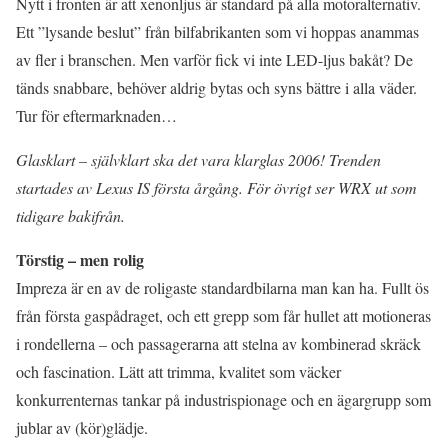
Nytt i fronten är att xenonljus är standard på alla motoralternativ.
Ett ”lysande beslut” från bilfabrikanten som vi hoppas anammas
av fler i branschen. Men varför fick vi inte LED-ljus bakåt? De
tänds snabbare, behöver aldrig bytas och syns bättre i alla väder.
Tur för eftermarknaden…
Glasklart – självklart ska det vara klarglas 2006! Trenden
startades av Lexus IS första årgång. För övrigt ser WRX ut som
tidigare bakifrån.
Törstig – men rolig
Impreza är en av de roligaste standardbilarna man kan ha. Fullt ös
från första gaspådraget, och ett grepp som får hullet att motioneras
i rondellerna – och passagerarna att stelna av kombinerad skräck
och fascination. Lätt att trimma, kvalitet som väcker
konkurrenternas tankar på industrispionage och en ägargrupp som
jublar av (kör)glädje.