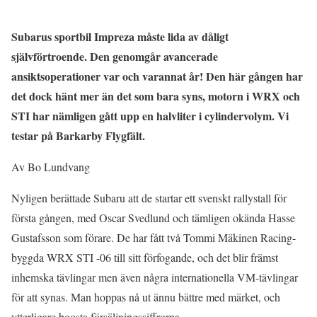
Subarus sportbil Impreza måste lida av dåligt
självförtroende. Den genomgår avancerade
ansiktsoperationer var och varannat år! Den här gången har
det dock hänt mer än det som bara syns, motorn i WRX och
STI har nämligen gått upp en halvliter i cylindervolym. Vi
testar på Barkarby Flygfält.
Av Bo Lundvang
Nyligen berättade Subaru att de startar ett svenskt rallystall för
första gången, med Oscar Svedlund och tämligen okända Hasse
Gustafsson som förare. De har fått två Tommi Mäkinen Racing-
byggda WRX STI -06 till sitt förfogande, och det blir främst
inhemska tävlingar men även några internationella VM-tävlingar
för att synas. Man hoppas nå ut ännu bättre med märket, och
ytterligare boosta försäljningssiffrorna.