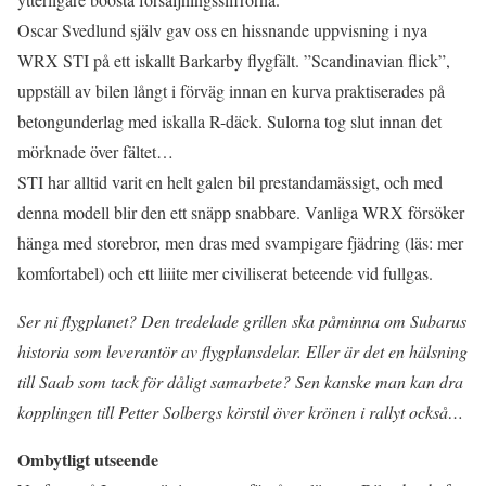
Oscar Svedlund själv gav oss en hissnande uppvisning i nya
WRX STI på ett iskallt Barkarby flygfält. ”Scandinavian flick”,
uppställ av bilen långt i förväg innan en kurva praktiserades på
betongunderlag med iskalla R-däck. Sulorna tog slut innan det
mörknade över fältet…
STI har alltid varit en helt galen bil prestandamässigt, och med
denna modell blir den ett snäpp snabbare. Vanliga WRX försöker
hänga med storebror, men dras med svampigare fjädring (läs: mer
komfortabel) och ett liiite mer civiliserat beteende vid fullgas.
Ser ni flygplanet? Den tredelade grillen ska påminna om Subarus
historia som leverantör av flygplansdelar. Eller är det en hälsning
till Saab som tack för dåligt samarbete? Sen kanske man kan dra
kopplingen till Petter Solbergs körstil över krönen i rallyt också…
Ombytligt utseende