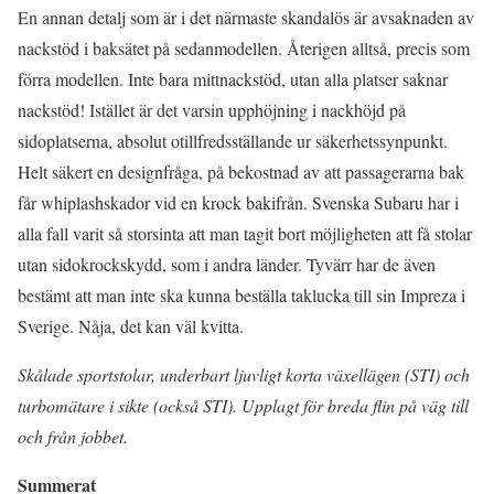
En annan detalj som är i det närmaste skandalös är avsaknaden av
nackstöd i baksätet på sedanmodellen. Återigen alltså, precis som
förra modellen. Inte bara mittnackstöd, utan alla platser saknar
nackstöd! Istället är det varsin upphöjning i nackhöjd på
sidoplatserna, absolut otillfredsställande ur säkerhetssynpunkt.
Helt säkert en designfråga, på bekostnad av att passagerarna bak
får whiplashskador vid en krock bakifrån. Svenska Subaru har i
alla fall varit så storsinta att man tagit bort möjligheten att få stolar
utan sidokrockskydd, som i andra länder. Tyvärr har de även
bestämt att man inte ska kunna beställa taklucka till sin Impreza i
Sverige. Nåja, det kan väl kvitta.
Skålade sportstolar, underbart ljuvligt korta växellägen (STI) och
turbomätare i sikte (också STI). Upplagt för breda flin på väg till
och från jobbet.
Summerat