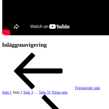
Inläggsnavigering
Föregående sida
Sida
1
Sida
2
Sida
3
…
Sida
35
Nästa sida