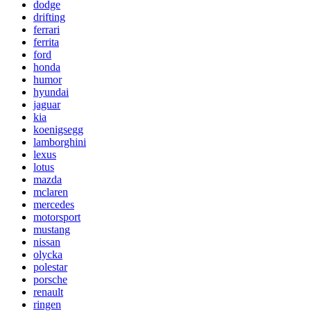
dodge
drifting
ferrari
ferrita
ford
honda
humor
hyundai
jaguar
kia
koenigsegg
lamborghini
lexus
lotus
mazda
mclaren
mercedes
motorsport
mustang
nissan
olycka
polestar
porsche
renault
ringen