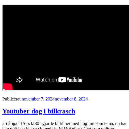
Publicerat
november 7, 2024
november 8, 2024
Youtuber dog i bilkrasch
25-åriga ”1Stockf30” gjorde bilfilmer med hög fart som tema, nu har
han dött i en bilkrasch med sin M240i efter något som polisen