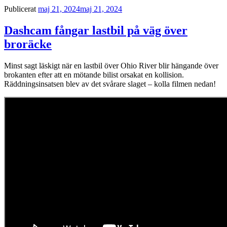
Publicerat
maj 21, 2024
maj 21, 2024
Dashcam fångar lastbil på väg över
broräcke
Minst sagt läskigt när en lastbil över Ohio River blir hängande över
brokanten efter att en mötande bilist orsakat en kollision.
Räddningsinsatsen blev av det svårare slaget – kolla filmen nedan!