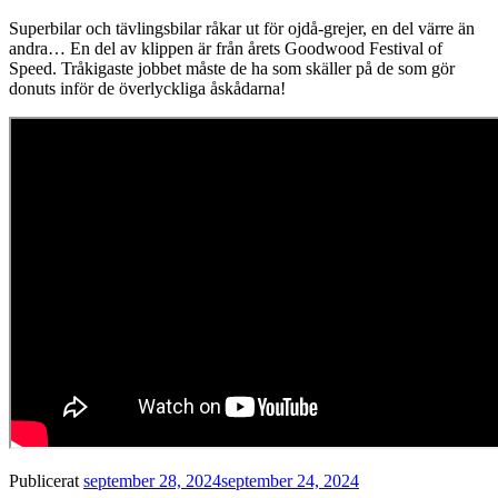
Superbilar och tävlingsbilar råkar ut för ojdå-grejer, en del värre än
andra… En del av klippen är från årets Goodwood Festival of
Speed. Tråkigaste jobbet måste de ha som skäller på de som gör
donuts inför de överlyckliga åskådarna!
Publicerat
september 28, 2024
september 24, 2024