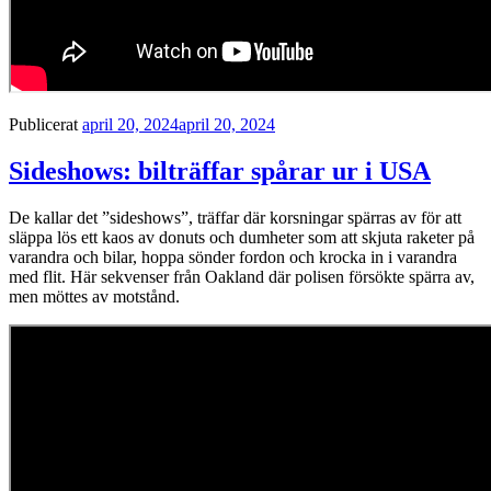
Publicerat
april 20, 2024
april 20, 2024
Sideshows: bilträffar spårar ur i USA
De kallar det ”sideshows”, träffar där korsningar spärras av för att
släppa lös ett kaos av donuts och dumheter som att skjuta raketer på
varandra och bilar, hoppa sönder fordon och krocka in i varandra
med flit. Här sekvenser från Oakland där polisen försökte spärra av,
men möttes av motstånd.