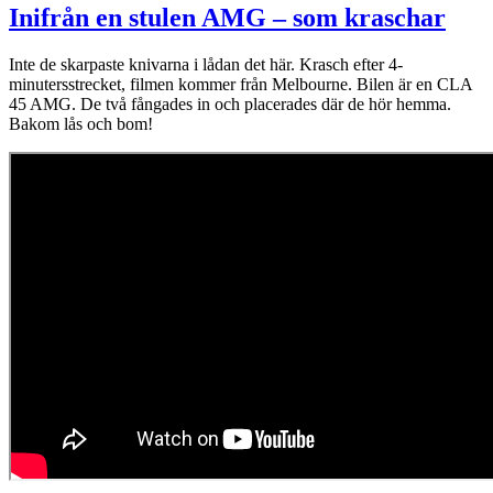
Inifrån en stulen AMG – som kraschar
Inte de skarpaste knivarna i lådan det här. Krasch efter 4-
minutersstrecket, filmen kommer från Melbourne. Bilen är en CLA
45 AMG. De två fångades in och placerades där de hör hemma.
Bakom lås och bom!