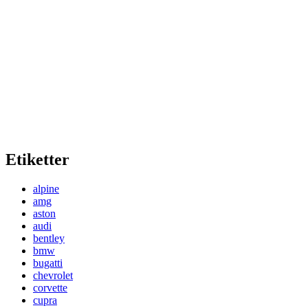
Etiketter
alpine
amg
aston
audi
bentley
bmw
bugatti
chevrolet
corvette
cupra