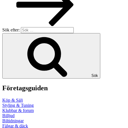
Sök efter:
Sök
Företagsguiden
Köp & Sälj
Styling & Tuning
Klubbar & forum
Billjud
Biltidningar
Fälgar & däck