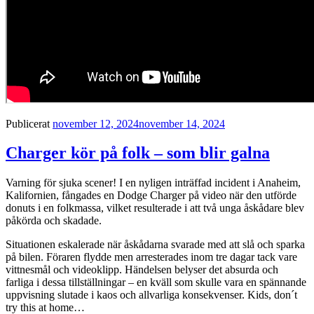
Publicerat
november 12, 2024
november 14, 2024
Charger kör på folk – som blir galna
Varning för sjuka scener! I en nyligen inträffad incident i Anaheim,
Kalifornien, fångades en Dodge Charger på video när den utförde
donuts i en folkmassa, vilket resulterade i att två unga åskådare blev
påkörda och skadade.
Situationen eskalerade när åskådarna svarade med att slå och sparka
på bilen. Föraren flydde men arresterades inom tre dagar tack vare
vittnesmål och videoklipp. Händelsen belyser det absurda och
farliga i dessa tillställningar – en kväll som skulle vara en spännande
uppvisning slutade i kaos och allvarliga konsekvenser. Kids, don´t
try this at home…