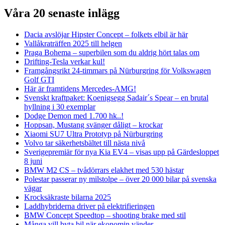
Våra 20 senaste inlägg
Dacia avslöjar Hipster Concept – folkets elbil är här
Vallåkraträffen 2025 till helgen
Praga Bohema – superbilen som du aldrig hört talas om
Drifting-Tesla verkar kul!
Framgångsrikt 24-timmars på Nürburgring för Volkswagen
Golf GTI
Här är framtidens Mercedes-AMG!
Svenskt kraftpaket: Koenigsegg Sadair´s Spear – en brutal
hyllning i 30 exemplar
Dodge Demon med 1.700 hk..!
Hoppsan, Mustang svänger dåligt – krockar
Xiaomi SU7 Ultra Prototyp på Nürburgring
Volvo tar säkerhetsbältet till nästa nivå
Sverigepremiär för nya Kia EV4 – visas upp på Gärdesloppet
8 juni
BMW M2 CS – tvådörrars elakhet med 530 hästar
Polestar passerar ny milstolpe – över 20 000 bilar på svenska
vägar
Krocksäkraste bilarna 2025
Laddhybriderna driver på elektrifieringen
BMW Concept Speedtop – shooting brake med stil
Många vill byta bil när ekonomin vänder