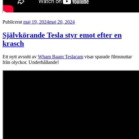
Publicerat
maj 19, 2024
maj 20, 2024
Självkörande Tesla styr emot efter en
krasch
Ett nytt avsnitt av
Wham Baam Teslacam
visar sparade filmsnuttar
från olyckor. Underhållande!