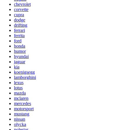
chevrolet
corvette
cupra
dodge
drifting
ferrari
ferrita
ford
honda
humor
hyundai
jaguar
kia
koenigsegg
lamborghini
lexus
lotus
mazda
mclaren
mercedes
motorsport
mustang
nissan
olycka
polestar