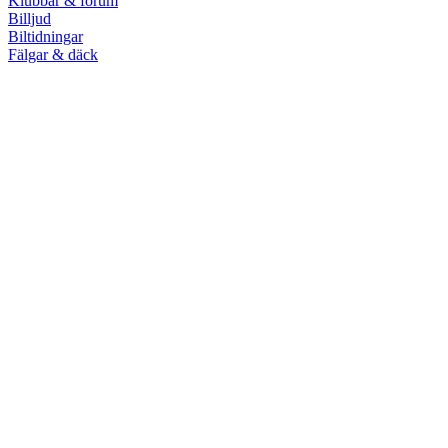
Klubbar & forum
Billjud
Biltidningar
Fälgar & däck