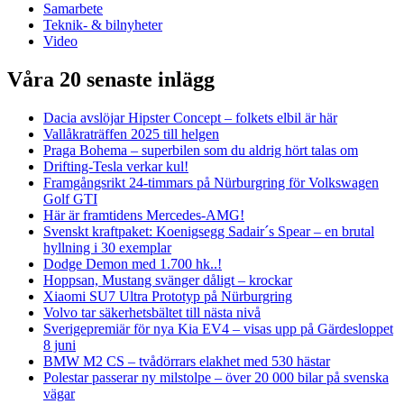
Samarbete
Teknik- & bilnyheter
Video
Våra 20 senaste inlägg
Dacia avslöjar Hipster Concept – folkets elbil är här
Vallåkraträffen 2025 till helgen
Praga Bohema – superbilen som du aldrig hört talas om
Drifting-Tesla verkar kul!
Framgångsrikt 24-timmars på Nürburgring för Volkswagen
Golf GTI
Här är framtidens Mercedes-AMG!
Svenskt kraftpaket: Koenigsegg Sadair´s Spear – en brutal
hyllning i 30 exemplar
Dodge Demon med 1.700 hk..!
Hoppsan, Mustang svänger dåligt – krockar
Xiaomi SU7 Ultra Prototyp på Nürburgring
Volvo tar säkerhetsbältet till nästa nivå
Sverigepremiär för nya Kia EV4 – visas upp på Gärdesloppet
8 juni
BMW M2 CS – tvådörrars elakhet med 530 hästar
Polestar passerar ny milstolpe – över 20 000 bilar på svenska
vägar