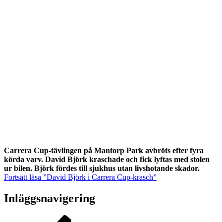
Carrera Cup-tävlingen på Mantorp Park avbröts efter fyra
körda varv. David Björk kraschade och fick lyftas med stolen
ur bilen. Björk fördes till sjukhus utan livshotande skador.
Fortsätt läsa
”David Björk i Carrera Cup-krasch”
Inläggsnavigering