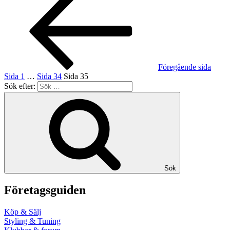
Föregående sida
Sida
1
…
Sida
34
Sida
35
Sök efter:
Sök
Företagsguiden
Köp & Sälj
Styling & Tuning