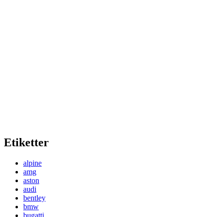
Etiketter
alpine
amg
aston
audi
bentley
bmw
bugatti