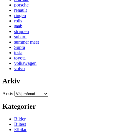
porsche
renault
ringen
rolls
saab
strippen
subaru
summer meet
Supra
tesla
toyota
volkswagen
volvo
Arkiv
Arkiv
Kategorier
Bilder
Biltest
Elbilar