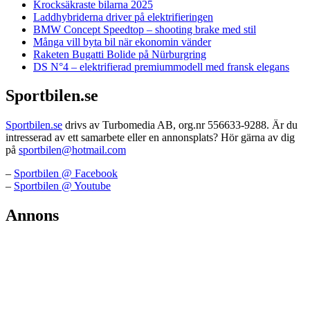
Krocksäkraste bilarna 2025
Laddhybriderna driver på elektrifieringen
BMW Concept Speedtop – shooting brake med stil
Många vill byta bil när ekonomin vänder
Raketen Bugatti Bolide på Nürburgring
DS N°4 – elektrifierad premiummodell med fransk elegans
Sportbilen.se
Sportbilen.se
drivs av Turbomedia AB, org.nr 556633-9288. Är du
intresserad av ett samarbete eller en annonsplats? Hör gärna av dig
på
sportbilen@hotmail.com
–
Sportbilen @ Facebook
–
Sportbilen @ Youtube
Annons