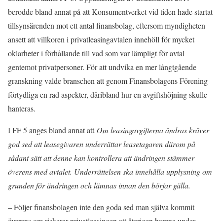
berodde bland annat på att Konsumentverket vid tiden hade startat
tillsynsärenden mot ett antal finansbolag, eftersom myndigheten
ansett att villkoren i privatleasingavtalen innehöll för mycket
oklarheter i förhållande till vad som var lämpligt för avtal
gentemot privatpersoner. För att undvika en mer långtgående
granskning valde branschen att genom Finansbolagens Förening
förtydliga en rad aspekter, däribland hur en avgiftshöjning skulle
hanteras.
I FF 5 anges bland annat att
Om leasingavgifterna ändras kräver
god sed att leasegivaren underrättar leasetagaren därom på
sådant sätt att denne kan kontrollera att ändringen stämmer
överens med avtalet. Underrättelsen ska innehålla upplysning om
grunden för ändringen och lämnas innan den börjar gälla.
– Följer finansbolagen inte den goda sed man själva kommit
överens om riskerar privatleasingen att återigen hamna under