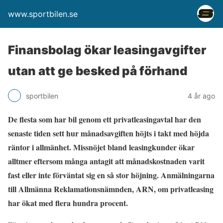
www.sportbilen.se
Finansbolag ökar leasingavgifter
utan att ge besked på förhand
sportbilen
4 år ago
De flesta som har bil genom ett privatleasingavtal har den
senaste tiden sett hur månadsavgiften höjts i takt med höjda
räntor i allmänhet. Missnöjet bland leasingkunder ökar
alltmer eftersom många antagit att månadskostnaden varit
fast eller inte förväntat sig en så stor höjning. Anmälningarna
till Allmänna Reklamationsnämnden, ARN, om privatleasing
har ökat med flera hundra procent.