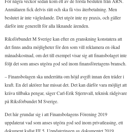
För några veckor sedan kom ett av de första besluten från ARN.
Anmälaren fick delvis rätt och ska få viss återbetalning. Men
beslutet är inte vägledande. Det utgör inte ny praxis, och gäller
därför inte generellt för alla liknande ärenden.
Riksförbundet M Sverige kan efter en granskning konstatera att
det finns andra möjligheter för den som vill reklamera en ökad
månadskostnad, om det till exempel visar sig att finansbolaget inte
följt det som anses utgöra god sed inom finansföretagens bransch.
– Finansbolagen ska underrätta om höjd avgift innan den träder i
kraft. En del aktörer har missat det. Det kan därför vara möjligt att
kräva tillbaka pengar, säger Carl-Erik Stjernvall, teknisk rådgivare
på Riksförbundet M Sverige.
Det här grundar sig i att Finansbolagens Förening 2019
uppdaterat vad som anses utgöra god sed inom privatleasing, ett
dokument kallat FF 5. Uppdateringen av dokumentet 2019