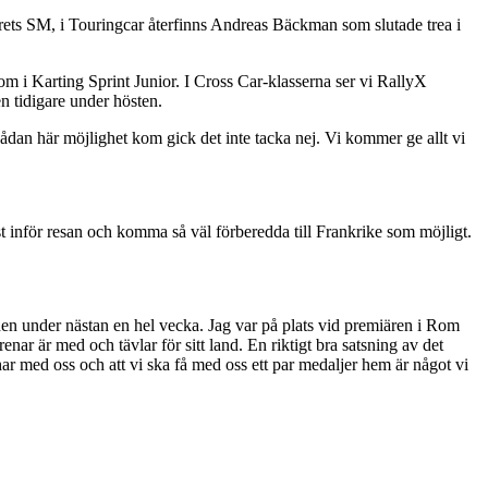
rets SM, i Touringcar återfinns Andreas Bäckman som slutade trea i
om i Karting Sprint Junior. I Cross Car-klasserna ser vi RallyX
n tidigare under hösten.
 sådan här möjlighet kom gick det inte tacka nej. Vi kommer ge allt vi
test inför resan och komma så väl förberedda till Frankrike som möjligt.
n under nästan en hel vecka. Jag var på plats vid premiären i Rom
enar är med och tävlar för sitt land. En riktigt bra satsning av det
 har med oss och att vi ska få med oss ett par medaljer hem är något vi