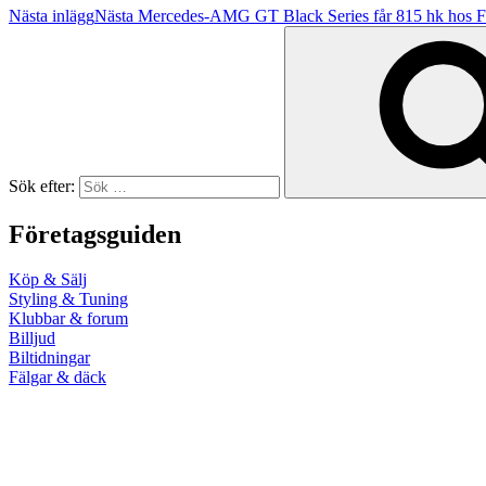
Nästa inlägg
Nästa
Mercedes-AMG GT Black Series får 815 hk hos Fe
Sök efter:
Företagsguiden
Köp & Sälj
Styling & Tuning
Klubbar & forum
Billjud
Biltidningar
Fälgar & däck