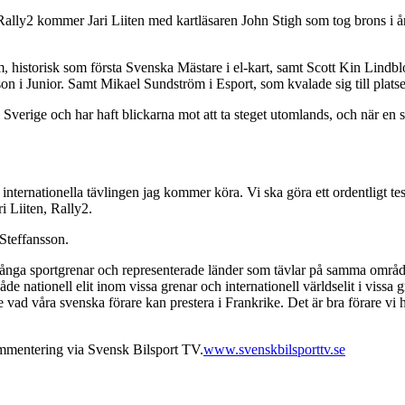
Rally2 kommer Jari Liiten med kartläsaren John Stigh som tog brons i å
, historisk som första Svenska Mästare i el-kart, samt Scott Kin Lindbl
 i Junior. Samt Mikael Sundström i Esport, som kvalade sig till platse
e i Sverige och har haft blickarna mot att ta steget utomlands, och när en
iga internationella tävlingen jag kommer köra. Vi ska göra ett ordentligt 
i Liiten, Rally2.
Steffansson.
nga sportgrenar och representerade länder som tävlar på samma område
 nationell elit inom vissa grenar och internationell världselit i vissa gr
se vad våra svenska förare kan prestera i Frankrike. Det är bra förare vi
mentering via Svensk Bilsport TV.
www.svenskbilsporttv.se