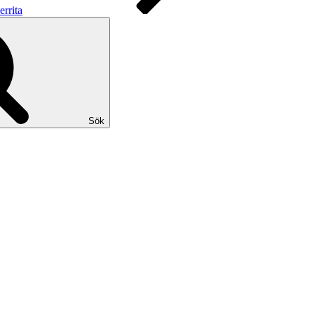
rrita
Sök