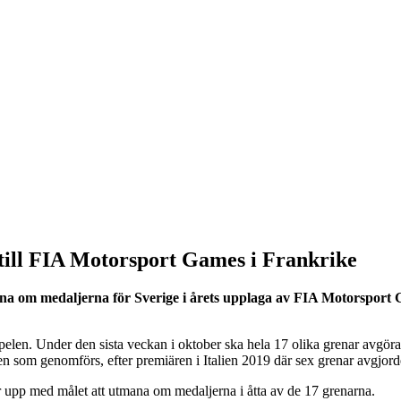
p till FIA Motorsport Games i Frankrike
na om medaljerna för Sverige i årets upplaga av FIA Motorsport 
pelen. Under den sista veckan i oktober ska hela 17 olika grenar avgö
en som genomförs, efter premiären i Italien 2019 där sex grenar avgjord
r upp med målet att utmana om medaljerna i åtta av de 17 grenarna.