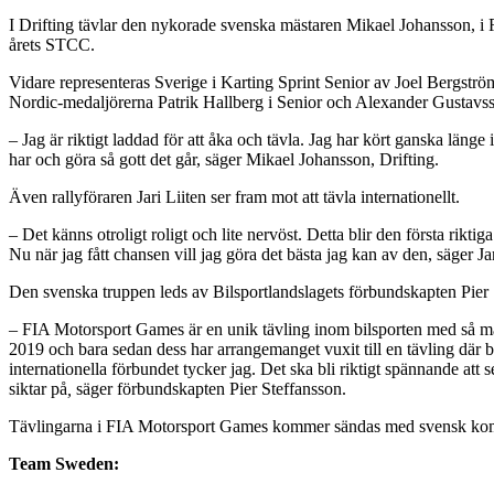
I Drifting tävlar den nykorade svenska mästaren Mikael Johansson, i 
årets STCC.
Vidare representeras Sverige i Karting Sprint Senior av Joel Bergström
Nordic-medaljörerna Patrik Hallberg i Senior och Alexander Gustavsson
– Jag är riktigt laddad för att åka och tävla. Jag har kört ganska läng
har och göra så gott det går, säger Mikael Johansson, Drifting.
Även rallyföraren Jari Liiten ser fram mot att tävla internationellt.
– Det känns otroligt roligt och lite nervöst. Detta blir den första rikt
Nu när jag fått chansen vill jag göra det bästa jag kan av den, säger Jar
Den svenska truppen leds av Bilsportlandslagets förbundskapten Pier 
– FIA Motorsport Games är en unik tävling inom bilsporten med så må
2019 och bara sedan dess har arrangemanget vuxit till en tävling där både
internationella förbundet tycker jag. Det ska bli riktigt spännande att 
siktar på
,
säger förbundskapten Pier Steffansson.
Tävlingarna i FIA Motorsport Games kommer sändas med svensk kom
Team Sweden: