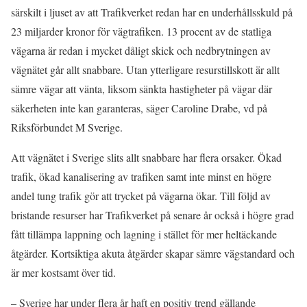
särskilt i ljuset av att Trafikverket redan har en underhållsskuld på
23 miljarder kronor för vägtrafiken. 13 procent av de statliga
vägarna är redan i mycket dåligt skick och nedbrytningen av
vägnätet går allt snabbare. Utan ytterligare resurstillskott är allt
sämre vägar att vänta, liksom sänkta hastigheter på vägar där
säkerheten inte kan garanteras, säger Caroline Drabe, vd på
Riksförbundet M Sverige.
Att vägnätet i Sverige slits allt snabbare har flera orsaker. Ökad
trafik, ökad kanalisering av trafiken samt inte minst en högre
andel tung trafik gör att trycket på vägarna ökar. Till följd av
bristande resurser har Trafikverket på senare år också i högre grad
fått tillämpa lappning och lagning i stället för mer heltäckande
åtgärder. Kortsiktiga akuta åtgärder skapar sämre vägstandard och
är mer kostsamt över tid.
– Sverige har under flera år haft en positiv trend gällande