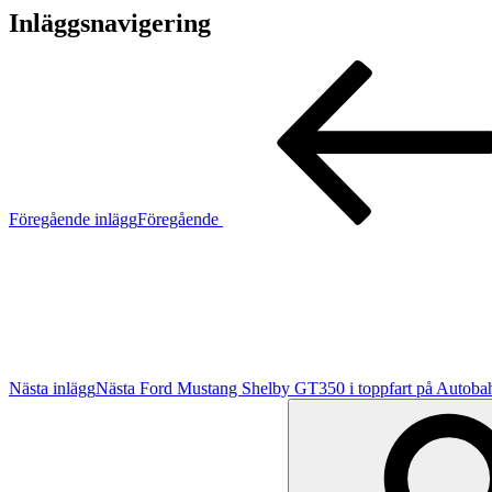
Inläggsnavigering
Föregående inlägg
Föregående
Nästa inlägg
Nästa
Ford Mustang Shelby GT350 i toppfart på Autoba