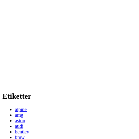
Etiketter
alpine
amg
aston
audi
bentley
bmw