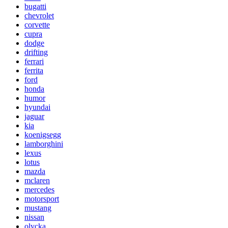
bugatti
chevrolet
corvette
cupra
dodge
drifting
ferrari
ferrita
ford
honda
humor
hyundai
jaguar
kia
koenigsegg
lamborghini
lexus
lotus
mazda
mclaren
mercedes
motorsport
mustang
nissan
olycka