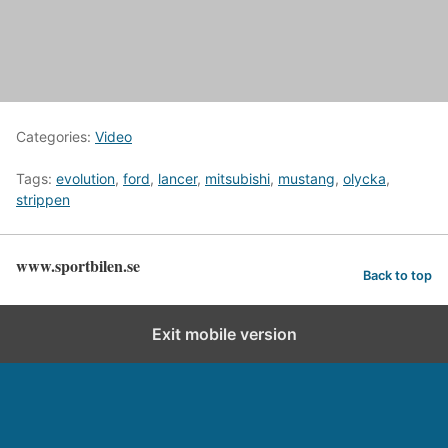
Categories:
Video
Tags:
evolution
,
ford
,
lancer
,
mitsubishi
,
mustang
,
olycka
,
strippen
www.sportbilen.se
Back to top
Exit mobile version