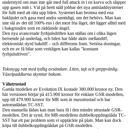
understyrd om man inte går med full attack in i en kurva och släpper
upp gasen mitt i. Väl på brett ställ jobbar det nya antisladdsystemet
för fullt med att räta upp bilen. Systemet kan bromsa med ena
bakhjulet och gasa med andra samtidigt, om det behövs. Man kan
inte slå av det till 100% ens i det mest fria läget, det ligger alltid med
i bakgrunden som en räddande ängel.
Den nya avancerade fyrhjulsdriften kan ställas om i olika lägen
beroende på underlag, och bilen har både aktiv mellandiff,
elektroniskt styrd bakdiff – och diffbroms fram. Seriösa doningar,
och en av få bilar som verkligen kan kallas ”konstant
fyrhjulsdriven”.
Toksnygg ratt med tydlig avsändare. Liten, tajt och greppvänlig.
Växelpaddlarna skymtar bakom.
Välutrustad
Gamla modellen av Evolution IX kostade 380.000 kronor ny. Den
här versionen börjar på 415.900 kronor för enklare GSR-modellen,
upp till 479.900 kronor för MR som är maxutrustad och har
automatlådan TC-SST.
Den manuella lådan kan man bara få i den mindre utrustade GSR-
modellen. Det är synd, för MR-modellens dubbelkopplingslåda TC-
SST har ett par problem som vi upptäckte på plats. Man kan dock
köpa till dubbelkopplingslådan på GSR-modellen.