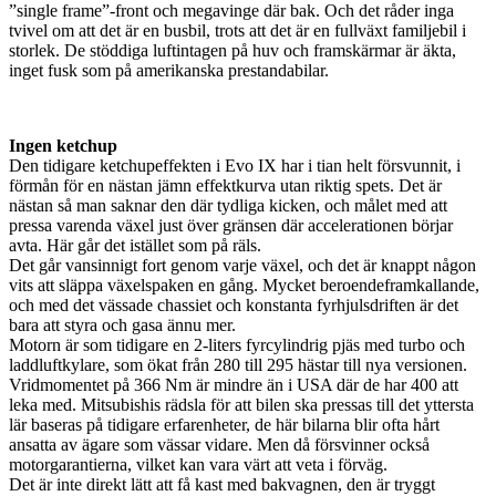
”single frame”-front och megavinge där bak. Och det råder inga
tvivel om att det är en busbil, trots att det är en fullväxt familjebil i
storlek. De stöddiga luftintagen på huv och framskärmar är äkta,
inget fusk som på amerikanska prestandabilar.
Ingen ketchup
Den tidigare ketchupeffekten i Evo IX har i tian helt försvunnit, i
förmån för en nästan jämn effektkurva utan riktig spets. Det är
nästan så man saknar den där tydliga kicken, och målet med att
pressa varenda växel just över gränsen där accelerationen börjar
avta. Här går det istället som på räls.
Det går vansinnigt fort genom varje växel, och det är knappt någon
vits att släppa växelspaken en gång. Mycket beroendeframkallande,
och med det vässade chassiet och konstanta fyrhjulsdriften är det
bara att styra och gasa ännu mer.
Motorn är som tidigare en 2-liters fyrcylindrig pjäs med turbo och
laddluftkylare, som ökat från 280 till 295 hästar till nya versionen.
Vridmomentet på 366 Nm är mindre än i USA där de har 400 att
leka med. Mitsubishis rädsla för att bilen ska pressas till det yttersta
lär baseras på tidigare erfarenheter, de här bilarna blir ofta hårt
ansatta av ägare som vässar vidare. Men då försvinner också
motorgarantierna, vilket kan vara värt att veta i förväg.
Det är inte direkt lätt att få kast med bakvagnen, den är tryggt