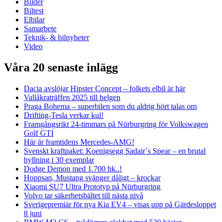
Bilder
Biltest
Elbilar
Samarbete
Teknik- & bilnyheter
Video
Våra 20 senaste inlägg
Dacia avslöjar Hipster Concept – folkets elbil är här
Vallåkraträffen 2025 till helgen
Praga Bohema – superbilen som du aldrig hört talas om
Drifting-Tesla verkar kul!
Framgångsrikt 24-timmars på Nürburgring för Volkswagen
Golf GTI
Här är framtidens Mercedes-AMG!
Svenskt kraftpaket: Koenigsegg Sadair´s Spear – en brutal
hyllning i 30 exemplar
Dodge Demon med 1.700 hk..!
Hoppsan, Mustang svänger dåligt – krockar
Xiaomi SU7 Ultra Prototyp på Nürburgring
Volvo tar säkerhetsbältet till nästa nivå
Sverigepremiär för nya Kia EV4 – visas upp på Gärdesloppet
8 juni