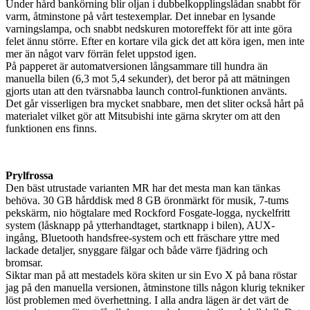
Under hård bankörning blir oljan i dubbelkopplingslådan snabbt för
varm, åtminstone på vårt testexemplar. Det innebar en lysande
varningslampa, och snabbt nedskuren motoreffekt för att inte göra
felet ännu större. Efter en kortare vila gick det att köra igen, men inte
mer än något varv förrän felet uppstod igen.
På papperet är automatversionen långsammare till hundra än
manuella bilen (6,3 mot 5,4 sekunder), det beror på att mätningen
gjorts utan att den tvärsnabba launch control-funktionen använts.
Det går visserligen bra mycket snabbare, men det sliter också hårt på
materialet vilket gör att Mitsubishi inte gärna skryter om att den
funktionen ens finns.
Prylfrossa
Den bäst utrustade varianten MR har det mesta man kan tänkas
behöva. 30 GB hårddisk med 8 GB öronmärkt för musik, 7-tums
pekskärm, nio högtalare med Rockford Fosgate-logga, nyckelfritt
system (låsknapp på ytterhandtaget, startknapp i bilen), AUX-
ingång, Bluetooth handsfree-system och ett fräschare yttre med
lackade detaljer, snyggare fälgar och både värre fjädring och
bromsar.
Siktar man på att mestadels köra skiten ur sin Evo X på bana röstar
jag på den manuella versionen, åtminstone tills någon klurig tekniker
löst problemen med överhettning. I alla andra lägen är det värt de