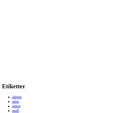
Etiketter
alpine
amg
aston
audi