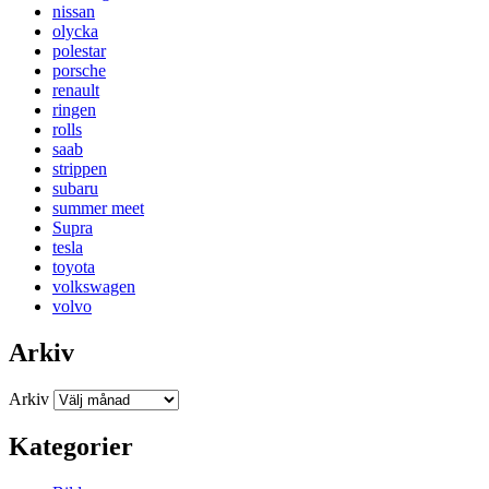
nissan
olycka
polestar
porsche
renault
ringen
rolls
saab
strippen
subaru
summer meet
Supra
tesla
toyota
volkswagen
volvo
Arkiv
Arkiv
Kategorier