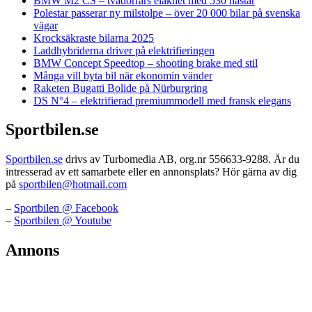
BMW M2 CS – tvådörrars elakhet med 530 hästar
Polestar passerar ny milstolpe – över 20 000 bilar på svenska
vägar
Krocksäkraste bilarna 2025
Laddhybriderna driver på elektrifieringen
BMW Concept Speedtop – shooting brake med stil
Många vill byta bil när ekonomin vänder
Raketen Bugatti Bolide på Nürburgring
DS N°4 – elektrifierad premiummodell med fransk elegans
Sportbilen.se
Sportbilen.se
drivs av Turbomedia AB, org.nr 556633-9288. Är du
intresserad av ett samarbete eller en annonsplats? Hör gärna av dig
på
sportbilen@hotmail.com
–
Sportbilen @ Facebook
–
Sportbilen @ Youtube
Annons