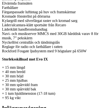
Elvärmda framsäten
Farthållare
Färganpassade luftintag på huv och framskärmar
Kromade fönsterlist på dörrarna
Kylargrill med silverfärgat raster och kromad sarg
Läder/alcantara-klätt sportsäte från Recaro
Läderklätt handbromshandtag
Navi- och musikserver MMCS med 30GB hårddisk varav 8 för
musik, 7” pekskärm
Nyckellöst centrallås och tändningslås
Reglage för radio och farthållare i ratten
Rockford Fosgate ljudsystem med 9 högtalare på 650W
Storleksskillnad mot Evo IX
+ 15 mm längd
+ 40 mm bredd
+ 30 mm höjd
+ 25 mm hjulbas
+ 30 mm spårvidd fram
+ 30 mm spårvidd bak
+ 1 tum hjuldimension (17-18 tum)
+ 95 kg vikt
Inläggsnavigering