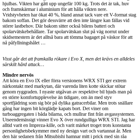
hjulbas. Vikten har gått upp ungefär 100 kg. Trots det är tak, huv
och framskärmar i aluminium för att hålla vikten nere.
Vridstyvheten har ökat 40 %, bland annat tack vare ett V-format stag
bakom soffan. Det gör dessvärre att den inte längre kan fällas vid
större lastbehov. Där bakom sitter också bilens batteri och
spolarvätskebehållare. Tar spolarvätskan slut på väg norrut under
skidsemestern är det alltså bara att tömma bagaget på väskor för att
nå påfyllningshålet …
Visst går det att framkalla rökare i Evo X, men det krävs en alldeles
särskilt hård attack…
Mindre nervös
Att köra en Evo IX eller förra versionens WRX STI ger extrem
närkontakt med markytan, där varenda liten kotte skickar stötar
genom ryggraden. I nyaste utgåvan av respektive bil bjuds man på
en större komfortupplevelse än tidigare, om än med styv
sportfjädring som sig bör på dylika gatracerbilar. Men trots snällare
gång har ingen bit körglädje kapats bort. Det viner om
turboaggregaten i båda bilarna, och mullrar fint från avgassystemen.
Utseendemässigt vinner Evo X över rundgulliga WRX STI. Jag har
alltid varit en Impreza-kille, och varit märket troget trots konstanta
personlighetsbekymmer med ny design vart och vartannat år. Men
den här sedanen från Mitsubishi hamnar mitt i prick med sin råa