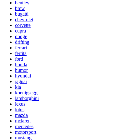
bentley
bmw
bugatti
chevrolet
corvette
cupra
dodge
drifting
ferrari
ferrita
ford
honda
humor
hyundai
jaguar
kia
koenigsegg
lamborghini
lexus
lotus
mazda
mclaren
mercedes
motorsport
mustang