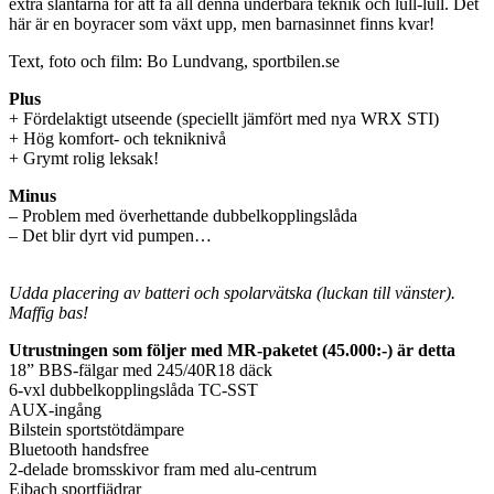
extra slantarna för att få all denna underbara teknik och lull-lull. Det
här är en boyracer som växt upp, men barnasinnet finns kvar!
Text, foto och film: Bo Lundvang, sportbilen.se
Plus
+ Fördelaktigt utseende (speciellt jämfört med nya WRX STI)
+ Hög komfort- och tekniknivå
+ Grymt rolig leksak!
Minus
– Problem med överhettande dubbelkopplingslåda
– Det blir dyrt vid pumpen…
Udda placering av batteri och spolarvätska (luckan till vänster).
Maffig bas!
Utrustningen som följer med MR-paketet (45.000:-) är detta
18” BBS-fälgar med 245/40R18 däck
6-vxl dubbelkopplingslåda TC-SST
AUX-ingång
Bilstein sportstötdämpare
Bluetooth handsfree
2-delade bromsskivor fram med alu-centrum
Eibach sportfjädrar