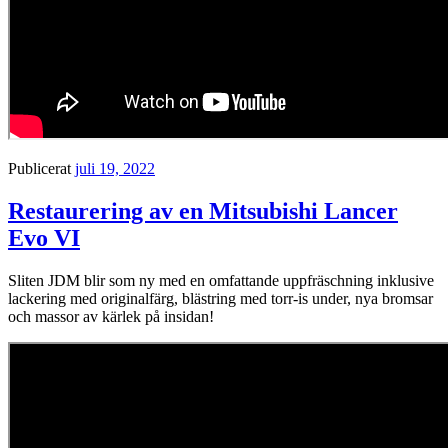
Publicerat
juli 19, 2022
Restaurering av en Mitsubishi Lancer
Evo VI
Sliten JDM blir som ny med en omfattande uppfräschning inklusive
lackering med originalfärg, blästring med torr-is under, nya bromsar
och massor av kärlek på insidan!