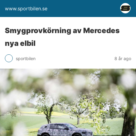
www.sportbilen.se
Smygprovkörning av Mercedes
nya elbil
sportbilen
8 år ago