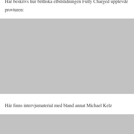
Här beskrivs hur brittiska elbilstidningen Fully Charged upplevde
provturen:
Här finns intervjumaterial med bland annat Michael Kelz