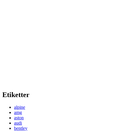
Etiketter
alpine
amg
aston
audi
bentley