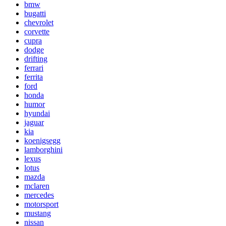
bmw
bugatti
chevrolet
corvette
cupra
dodge
drifting
ferrari
ferrita
ford
honda
humor
hyundai
jaguar
kia
koenigsegg
lamborghini
lexus
lotus
mazda
mclaren
mercedes
motorsport
mustang
nissan