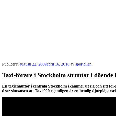
Publicerat
augusti 22, 2009
april 16, 2018
av
sportbilen
Taxi-förare i Stockholm struntar i döende 
En taxichaufför i centrala Stockholm skämmer ut sig och sitt före
drar slutsatsen att Taxi 020 egentligen är en hemlig djurplågarsek