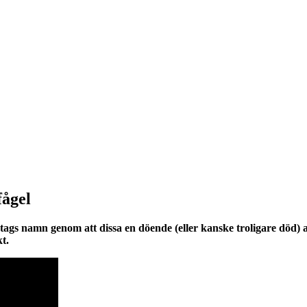
fågel
tags namn genom att dissa en döende (eller kanske troligare död) and
t.