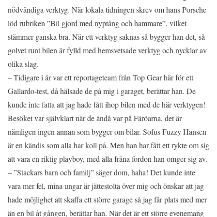
nödvändiga verktyg. När lokala tidningen skrev om hans Porsche
löd rubriken ”Bil gjord med nyptång och hammare”, vilket
stämmer ganska bra. När ett verktyg saknas så bygger han det, så
golvet runt bilen är fylld med hemsvetsade verktyg och nycklar av
olika slag.
– Tidigare i år var ett reportageteam från Top Gear här för ett
Gallardo-test, då hälsade de på mig i garaget, berättar han. De
kunde inte fatta att jag hade fått ihop bilen med de här verktygen!
Besöket var självklart när de ändå var på Färöarna, det är
nämligen ingen annan som bygger om bilar. Sofus Fuzzy Hansen
är en kändis som alla har koll på. Men han har fått ett rykte om sig
att vara en riktig playboy, med alla fräna fordon han omger sig av.
– ”Stackars barn och familj” säger dom, haha! Det kunde inte
vara mer fel, mina ungar är jättestolta över mig och önskar att jag
hade möjlighet att skaffa ett större garage så jag får plats med mer
än en bil åt gången, berättar han. När det är ett större evenemang