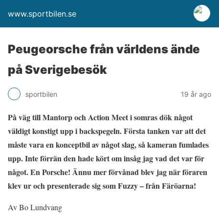
www.sportbilen.se
Peugeorsche från världens ände
på Sverigebesök
sportbilen
19 år ago
På väg till Mantorp och Action Meet i somras dök något
väldigt konstigt upp i backspegeln. Första tanken var att det
måste vara en konceptbil av något slag, så kameran fumlades
upp. Inte förrän den hade kört om insåg jag vad det var för
något. En Porsche! Ännu mer förvånad blev jag när föraren
klev ur och presenterade sig som Fuzzy – från Färöarna!
Av Bo Lundvang