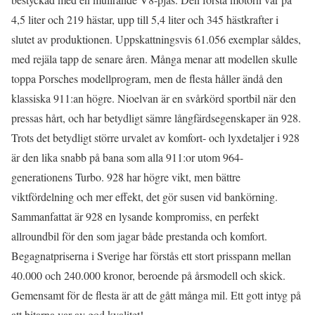
4,5 liter och 219 hästar, upp till 5,4 liter och 345 hästkrafter i
slutet av produktionen. Uppskattningsvis 61.056 exemplar såldes,
med rejäla tapp de senare åren. Många menar att modellen skulle
toppa Porsches modellprogram, men de flesta håller ändå den
klassiska 911:an högre. Nioelvan är en svårkörd sportbil när den
pressas hårt, och har betydligt sämre långfärdsegenskaper än 928.
Trots det betydligt större urvalet av komfort- och lyxdetaljer i 928
är den lika snabb på bana som alla 911:or utom 964-
generationens Turbo. 928 har högre vikt, men bättre
viktfördelning och mer effekt, det gör susen vid bankörning.
Sammanfattat är 928 en lysande kompromiss, en perfekt
allroundbil för den som jagar både prestanda och komfort.
Begagnatpriserna i Sverige har förstås ett stort prisspann mellan
40.000 och 240.000 kronor, beroende på årsmodell och skick.
Gemensamt för de flesta är att de gått många mil. Ett gott intyg på
att bitarna var av god kvalitet!