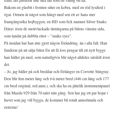
fram, det passerar inte lika lätt som en vanlig bil då.
Bakom en glasbit i fronten sitter en kobra, med en röd lysdiod i
ögat. Ormen är något som hängt med sen ett av hans mer
framgångsrika hojbyggen, en HD som fick namnet Silver Snake.
Därav även de motivlackade tärningarna på bilens vänstra sida,
som landat på dubbla ettor – ”snake eyes”.
På insidan har han inte gjort någon förändring, än i alla fall. Han
funderar på att sälja bilen för att få loss pengar till ett nytt bygge
han håller på med, som naturligtvis blir något alldeles särskilt även
det.
– Jo, jag håller på och breddar och förlänger en Corvette Stingray.
Den blir fem meter lång och två meter bred (446 cm lång och 177
cm bred original, red.anm.), och ska ha en jättelik instrumentpanel
från Mazda 929 från 70-talet nån gång. Sen har jag ett par hojar i
huvet som jag vill bygga, de kommer bli totalt annorlunda och
extrema!