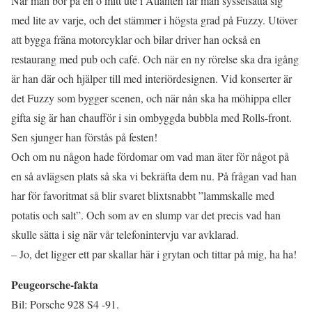
När man bor på en ö mitt ute i Atlanten får man sysselsätta sig
med lite av varje, och det stämmer i högsta grad på Fuzzy. Utöver
att bygga fräna motorcyklar och bilar driver han också en
restaurang med pub och café. Och när en ny rörelse ska dra igång
är han där och hjälper till med interiördesignen. Vid konserter är
det Fuzzy som bygger scenen, och när nån ska ha möhippa eller
gifta sig är han chaufför i sin ombyggda bubbla med Rolls-front.
Sen sjunger han förstås på festen!
Och om nu någon hade fördomar om vad man äter för något på
en så avlägsen plats så ska vi bekräfta dem nu. På frågan vad han
har för favoritmat så blir svaret blixtsnabbt ”lammskalle med
potatis och salt”. Och som av en slump var det precis vad han
skulle sätta i sig när vår telefonintervju var avklarad.
– Jo, det ligger ett par skallar här i grytan och tittar på mig, ha ha!
Peugeorsche-fakta
Bil: Porsche 928 S4 -91.