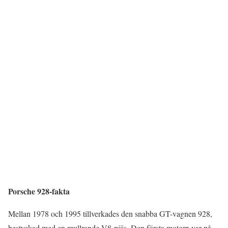
Porsche 928-fakta
Mellan 1978 och 1995 tillverkades den snabba GT-vagnen 928,
bestyckad med en mullrande V8-pjäs. Den första motorn var på