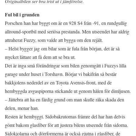
Originalbilen ser bra trist ut i jämförelse.
Ful bil i grunden
Porschen han har byggt om är en 928 S4 från -91, en rundgullig
allround-sportbil med seriösa prestanda. Men utseendet har aldrig
attraherat Fuzzy, som valde att bygga om den rejält.
– Helst bygger jag om bilar som är fula från början, det är så
mycket lättare att få dem att se bra ut.
Det är inga små förändringar som bilen genomgått i Fuzzys lilla
garage under huset i Torshavn. Börjar vi bakifrån så består
bakkjolens nederdel av en Toyota Avensis-front, med de
hembyggda avgaspiporna stickande ut genom hålen för dimljusen.
– Jättebra att ha en färdig grund om man skulle råka skada den
delen, menar han.
Resten är hembyggt. Sidobakrutornas främre del har han delvis
gömt bakom glasfiber för att justera bilens utseende från sidorna.
Sidokjolarna och dörrformerna är också gjutna i glasfiber, de