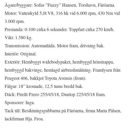
Ägare/byggare: Sofus ”Fuzzy” Hansen, Torshavn, Färöarna.
Motor: Vattenkyld 5,0l V8, 316 hk vid 6.000 rpm, 430 Nm vid
3.000 rpm.
Prestanda: 0-100 cirka 6 sekunder. Toppfart cirka 270 km/h.
Vikt: 1.580 kg.
Transmission: Automatlåda. Motor fram, drivning bak.
Interiör: Original.
Exteriör: Hembyggt widebodypaket, hembyggd hönstrappa,
hembyggd bakvinge, hemlagd airbrushmålning. Framlysen från
Peugeot 406, bakkjol Toyota Avensis (front).
Fälgar: 18” kromade, 12,5 tums bredd bak.
Däck: Pirelli Pzero 255/45/18, Dunlop 225/45/18 fram.
Sponsorer: Inga.
Tack till: Besiktningsgubbarna på Färöarna, firma Maria Pålsen,
lackfirman Hja. Froa.