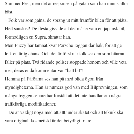
Summer Fest, men det är responsen på gatan som han minns allra
bäst.
– Folk var som galna, de sprang ut mitt framför bilen för att plåta.
Helt sanslöst! De flesta gissade att det måste vara en japansk bil,
förmodligen en Supra, skrattar han.
Men Fuzzy har lämnat kvar Porsche-loggan där bak, för att ge
folk en ärlig chans. Och det är först när folk ser den som bitarna
faller på plats. Två ridande poliser stoppade honom och ville veta
mer, deras enda kommentar var ”ball bil”!
Hemma på Färöarna ses han på med blida ögon från
myndigheterna. Han är numera god vän med Bilprovningen, som
många byggen senare har förstått att det inte handlar om några
trafikfarliga modifikationer.
– De är väldigt noga med att allt under skalet och all teknik ska
vara original, kosmetiskt är det betydligt friare.