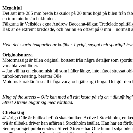
Megahjul
Det satt inte 285 mm breda baksulor på 20 tums höjd på bilen från f
en tum mindre än bakhjulen.
Fälgarna är Veilsides egna Andrew Baccarat-fälgar. Tredelade splitfälg
Bak är de extremt breddade, och har nu en offset på 0 mm – normalt 
Hela det svarta bakpartiet är kolfiber. Lyxigt, snyggt och sportigt! 
Originalsnurra
Motormässigt är bilen original, bortsett från några detaljer som spor
variabla ventiltider.
– Jag vill ha en ekonomisk bil som håller länge, inte något stressat obj
turbokonvertering, berättar Olle.
Motorns karaktär är snäll i låga varv, och jättearg i höga. Det gör den
King of the streets – Olle kan med all rätt kosta på sig en ”tilltuffni
Street Xtreme bugar sig med vördnad.
Chefsaktig
41-åriga Olle är butikschef på skatebutiken Active i Stockholm, en ked
två år tillbaka driver han affären i Stockholm istället. Han har ett fö
Sen reportaget publicerades i Street Xtreme har Olle hunnit sälja bile