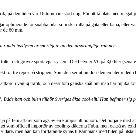
abrik, på den tiden var 16-tummare stort nog. För att få plats med meg
ar optimerade för snabba bilar som ska rulla på gata eller bana, eller v
är de 60 mm.
Fyra runda baklysen är sportigare än den ursprungliga rampen.
tluftfilter och grövre sportavgassystem. Det betyder V6 på 3,0 liter (s
ekt för tre repor på strippen. Som den ser ut nu drar den en liter milen i
 lättkörd i vanlig trafik, och dessutom ganska snål om man har mjuka toff
ng”. Både han och bilen tillhör Sveriges äkta cool-elit! Han befinner si
ja på fem affärer som ägs av en kompis till honom. Det började med att 
rflutet som officiell importör av cooling-kläderna Fubu, men också av exkl
n vidare, men han kan fortfarande synas tillsammans med bilen på utställn