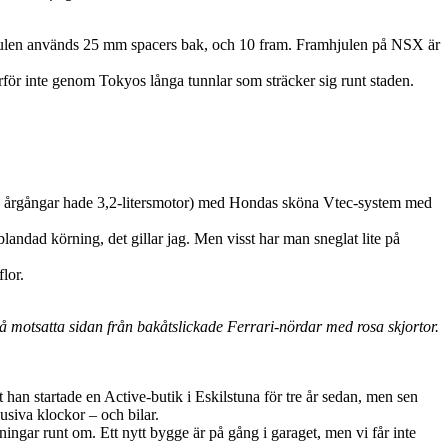
ahjulen används 25 mm spacers bak, och 10 fram. Framhjulen på NSX är
arför inte genom Tokyos långa tunnlar som sträcker sig runt staden.
enare årgångar hade 3,2-litersmotor) med Hondas sköna Vtec-system med
 blandad körning, det gillar jag. Men visst har man sneglat lite på
lor.
g på motsatta sidan från bakåtslickade Ferrari-nördar med rosa skjortor.
han startade en Active-butik i Eskilstuna för tre år sedan, men sen
usiva klockor – och bilar.
ingar runt om. Ett nytt bygge är på gång i garaget, men vi får inte