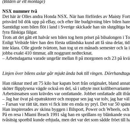
(Bilden är ett montage)
NSX nummer två
Det här är Olles andra Honda NSX. När han förfördes av Maisty Fortune-p
prisvärd bil dök upp på eBay, och efter lite budgivning blev bilen hans
Samtidigt som bilen flöt i land i Sverige skickade han sin slutgiltiga b
fyra fläskiga fälgar.
Trots att det gått ett halvår sen bilen tog hem priset på bilsalongen i 
Enligt Veilside blev han den första utländska kund att få sina delar, t
inte klara. Olle gjorde tvärtom, han tog ut en månads semester och la
jobba exakt 410 timmar, allt noggrant nedtecknat.
– Arbetsdagarna varade ungefär mellan 8 på morgonen och 23 på kvälle
Linjen över bilens axlar går mjukt ända bak till vingen. Dörrhandtagen
Han räknar med att 75 kilo har kapats bort från originalet, bland anna
sköter flipplysena vägde också en del, så i utbyte mot kolfibervariant
Arbetsinsatsen som krävdes var omfattande. Jobbet omfattade allt ifrån
– Jag har övat på epatraktorer och moppar sen jag var tolv, jag har väl
– Farsan var rätt tät, men vi fick inte en enda ny pryl. Det var 50 spän
Han inspirerades av sköna byggen i Bilsport, Power och Wheels, och nä
På en resa i Miami Beach 1991 såg han en sprillans ny blänkande sva
tvåsitsig sportbil kunde erbjuda, men det var det som sådde fröet till 