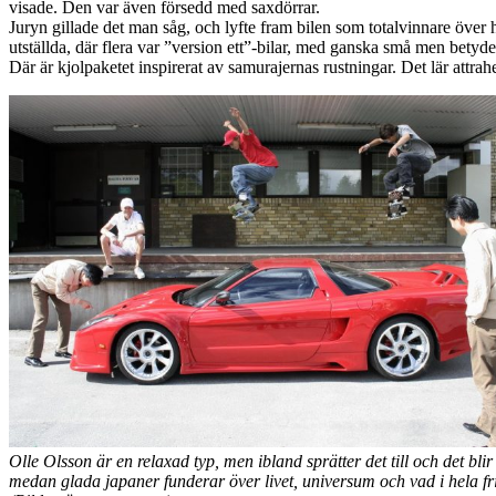
visade. Den var även försedd med saxdörrar.
Juryn gillade det man såg, och lyfte fram bilen som totalvinnare över 
utställda, där flera var ”version ett”-bilar, med ganska små men bet
Där är kjolpaketet inspirerat av samurajernas rustningar. Det lär attra
Olle Olsson är en relaxad typ, men ibland sprätter det till och det bl
medan glada japaner funderar över livet, universum och vad i hela fr