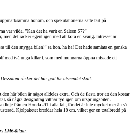
rar uppmärksamma honom, och spekulationerna satte fart på
rna var vilda. ”Kan det ha varit en Saleen S7?”
r, men det räcker egentligen med att köra en sväng. Intresset är
era till den snygga bilen!” sa hon, ha ha! Det hade samlats en ganska
Golf med två unga killar i, som med munnarna öppna missade ett
essutom räcker det här gott för utseendet skull.
den här bilen är något alldeles extra. Och de flesta tror att den kostar
tal, så några designdrag vittnar tydligen om ursprungsbilen.
linje från en Honda -91 i alla fall, för det är inte mycket mer än så
usterad. Kjolpaketet breddar hela 18 cm, vilket ger en totalbredd på
rs LM6-fälgar.