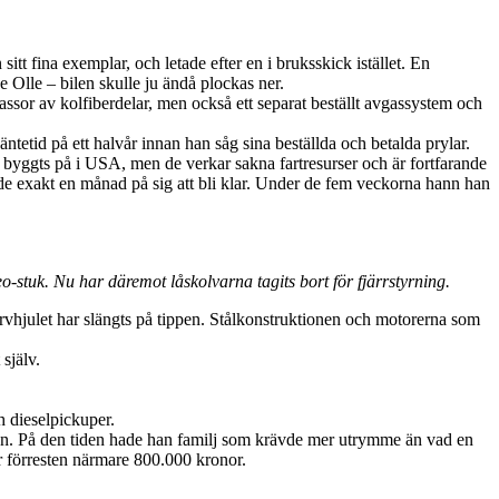
tt fina exemplar, och letade efter en i bruksskick istället. En
e Olle – bilen skulle ju ändå plockas ner.
 massor av kolfiberdelar, men också ett separat beställt avgassystem och
äntetid på ett halvår innan han såg sina beställda och betalda prylar.
ar byggts på i USA, men de verkar sakna fartresurser och är fortfarande
ade exakt en månad på sig att bli klar. Under de fem veckorna hann han
o-stuk. Nu har däremot låskolvarna tagits bort för fjärrstyrning.
ervhjulet har slängts på tippen. Stålkonstruktionen och motorerna som
själv.
h dieselpickuper.
den. På den tiden hade han familj som krävde mer utrymme än vad en
var förresten närmare 800.000 kronor.