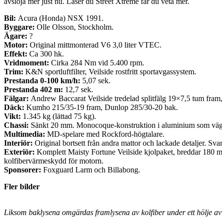
avslöja mer just nu. Läser du Street Xtreme får du veta mer.
Bil:
Acura (Honda) NSX 1991.
Byggare:
Olle Olsson, Stockholm.
Ägare:
?
Motor:
Original mittmonterad V6 3,0 liter VTEC.
Effekt:
Ca 300 hk.
Vridmoment:
Cirka 284 Nm vid 5.400 rpm.
Trim:
K&N sportluftfilter, Veilside rostfritt sportavgassystem.
Prestanda 0-100 km/h:
5,07 sek.
Prestanda 402 m:
12,7 sek.
Fälgar:
Andrew Baccarat Veilside tredelad splitfälg 19×7,5 tum fram
Däck:
Kumho 215/35-19 fram, Dunlop 285/30-20 bak.
Vikt:
1.345 kg (lättad 75 kg).
Chassi:
Sänkt 20 mm. Monocoque-konstruktion i aluminium som väg
Multimedia:
MD-spelare med Rockford-högtalare.
Interiör:
Original bortsett från andra mattor och lackade detaljer. Sv
Exteriör:
Komplett Maisty Fortune Veilside kjolpaket, breddar 180 mm
kolfibervärmeskydd för motorn.
Sponsorer:
Foxguard Larm och Billabong.
Fler bilder
Liksom baklysena omgärdas framlysena av kolfiber under ett hölje av