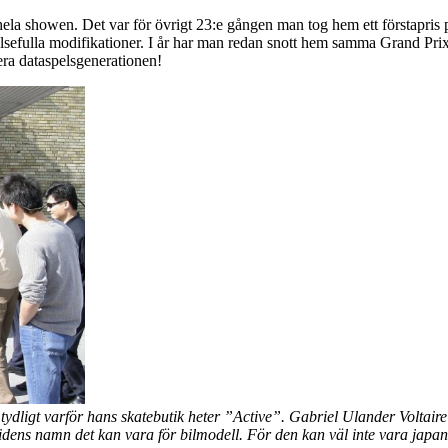
hela showen. Det var för övrigt 23:e gången man tog hem ett förstapris på
ydelsefulla modifikationer. I år har man redan snott hem samma Grand Pr
hera dataspelsgenerationen!
ir tydligt varför hans skatebutik heter ”Active”. Gabriel Ulander Volta
idens namn det kan vara för bilmodell. För den kan väl inte vara japa