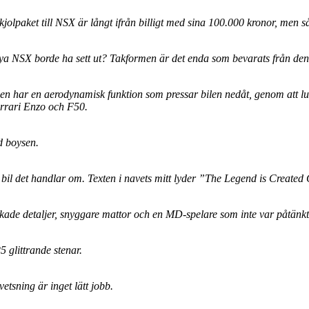
 kjolpaket till NSX är långt ifrån billigt med sina 100.000 kronor, men 
 nya NSX borde ha sett ut? Takformen är det enda som bevarats från den
 Hålen har en aerodynamisk funktion som pressar bilen nedåt, genom att 
errari Enzo och F50.
d boysen.
 bil det handlar om. Texten i navets mitt lyder ”The Legend is Created 
ckade detaljer, snyggare mattor och en MD-spelare som inte var påtänkt 
5 glittrande stenar.
etsning är inget lätt jobb.