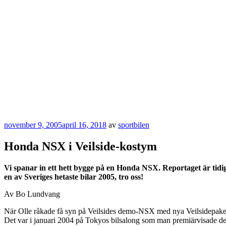
Publicerat
november 9, 2005
april 16, 2018
av
sportbilen
Honda NSX i Veilside-kostym
Vi spanar in ett hett bygge på en Honda NSX. Reportaget är tidig
en av Sveriges hetaste bilar 2005, tro oss!
Av Bo Lundvang
När Olle råkade få syn på Veilsides demo-NSX med nya Veilsidepaket re
Det var i januari 2004 på Tokyos bilsalong som man premiärvisade d