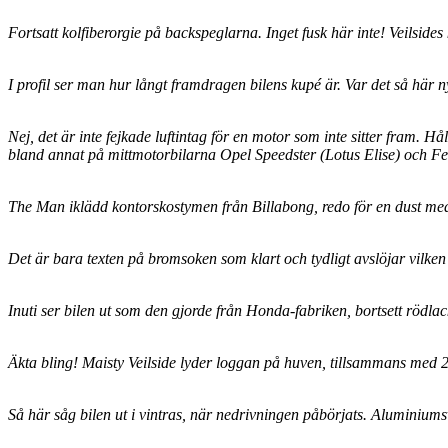
Fortsatt kolfiberorgie på backspeglarna. Inget fusk här inte! Veilsides
I profil ser man hur långt framdragen bilens kupé är. Var det så här
Nej, det är inte fejkade luftintag för en motor som inte sitter fram.
bland annat på mittmotorbilarna Opel Speedster (Lotus Elise) och F
The Man iklädd kontorskostymen från Billabong, redo för en dust me
Det är bara texten på bromsoken som klart och tydligt avslöjar vilken
Inuti ser bilen ut som den gjorde från Honda-fabriken, bortsett rödla
Äkta bling! Maisty Veilside lyder loggan på huven, tillsammans med 2
Så här såg bilen ut i vintras, när nedrivningen påbörjats. Aluminiumsv