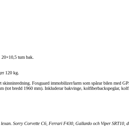
, 20×10,5 tum bak.
er 120 kg.
art skinninredning. Foxguard immobilizer/larm som spårar bilen med GPS v
 (tot bredd 1960 mm). Inkluderar bakvinge, kolfiberbackspeglar, kolfib
 lexan. Sorry Corvette C6, Ferrari F430, Gallardo och Viper SRT10, d