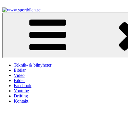
Hoppa
till
innehåll
www.sportbilen.se
Sportbilen
Teknik- & bilnyheter
Elbilar
Video
Bilder
Facebook
Youtube
Drifting
Kontakt