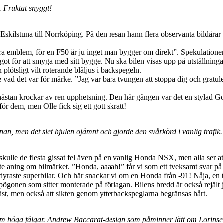
. Fruktat snyggt!
rån Eskilstuna till Norrköping. På den resan hann flera observanta bildå
ågra emblem, för en F50 är ju inget man bygger om direkt”. Spekulatione
got för att smyga med sitt bygge. Nu ska bilen visas upp på utställninga
ötsligt vilt roterande blåljus i backspegeln.
de vad det var för märke. ”Jag var bara tvungen att stoppa dig och gratul
 nästan krockar av ren upphetsning. Den här gången var det en stylad 
ör dem, men Olle fick sig ett gott skratt!
men det slet hjulen ojämnt och gjorde den svårkörd i vanlig trafik. D
kulle de flesta gissat fel även på en vanlig Honda NSX, men alla ser att 
te aning om bilmärket. ”Honda, aaaah!” får vi som ett tveksamt svar på 
dyraste superbilar. Och här snackar vi om en Honda från -91! Nåja, en tak
pögonen som sitter monterade på förlagan. Bilens bredd är också rejält j
st, men också att sikten genom ytterbackspeglarna begränsas hårt.
um höga fälgar. Andrew Baccarat-design som påminner lätt om Lorinse