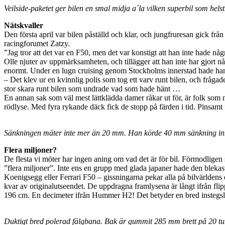
Veilside-paketet ger bilen en smal midja a´la vilken superbil som helst
Nätskvaller
Den första april var bilen påställd och klar, och jungfruresan gick f
racingforumet Zatzy.
”Jag tror att det var en F50, men det var konstigt att han inte hade n
Olle njuter av uppmärksamheten, och tillägger att han inte har gjort nå
enormt. Under en lugn cruising genom Stockholms innerstad hade han pl
– Det klev ur en kvinnlig polis som tog ett varv runt bilen, och fråga
stor skara runt bilen som undrade vad som hade hänt …
En annan sak som väl mest lättklädda damer råkar ut för, är folk som
rödlyse. Med fyra rykande däck fick de stopp på färden i tid. Pinsamt f
Sänkningen mäter inte mer än 20 mm. Han körde 40 mm sänkning innan, 
Flera miljoner?
De flesta vi möter har ingen aning om vad det är för bil. Förmodligen s
”flera miljoner”. Inte ens en grupp med glada japaner hade den blekas
Koenigsegg eller Ferrari F50 – gissningarna pekar alla på bilvärldens 
kvar av originalutseendet. De uppdragna framlysena är långt ifrån flip
196 cm. En decimeter ifrån Hummer H2! Det betyder en bred instegsli
Duktigt bred polerad fälgbana. Bak är gummit 285 mm brett på 20 t