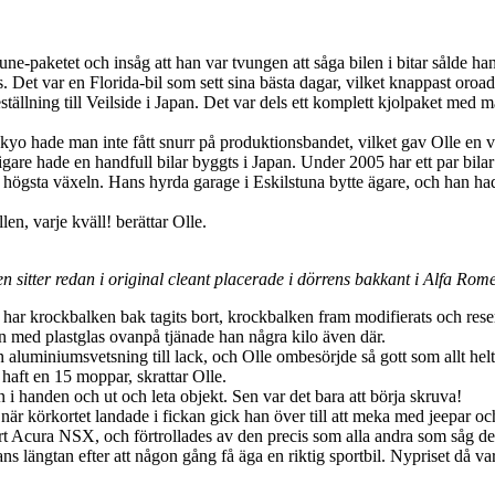
aketet och insåg att han var tvungen att såga bilen i bitar sålde han si
. Det var en Florida-bil som sett sina bästa dagar, vilket knappast oroad
eställning till Veilside i Japan. Det var dels ett komplett kjolpaket med
Tokyo hade man inte fått snurr på produktionsbandet, vilket gav Olle en v
idigare hade en handfull bilar byggts i Japan. Under 2005 har ett par bil
 i högsta växeln. Hans hyrda garage i Eskilstuna bytte ägare, och han h
n, varje kväll! berättar Olle.
 sitter redan i original cleant placerade i dörrens bakkant i Alfa Rome
t har krockbalken bak tagits bort, krockbalken fram modifierats och res
en med plastglas ovanpå tjänade han några kilo även där.
 aluminiumsvetsning till lack, och Olle ombesörjde så gott som allt helt 
 haft en 15 moppar, skrattar Olle.
n i handen och ut och leta objekt. Sen var det bara att börja skruva!
r körkortet landade i fickan gick han över till att meka med jeepar oc
rt Acura NSX, och förtrollades av den precis som alla andra som såg 
hans längtan efter att någon gång få äga en riktig sportbil. Nypriset då 