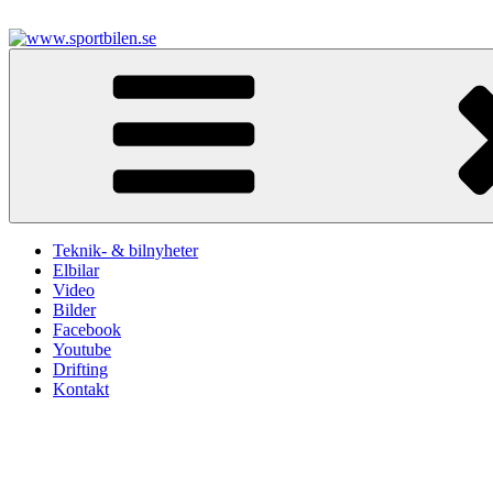
Hoppa
till
innehåll
www.sportbilen.se
Sportbilen
Teknik- & bilnyheter
Elbilar
Video
Bilder
Facebook
Youtube
Drifting
Kontakt