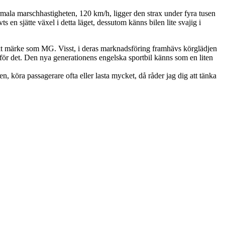
rmala marschhastigheten, 120 km/h, ligger den strax under fyra tusen
 en sjätte växel i detta läget, dessutom känns bilen lite svajig i
nrikt märke som MG. Visst, i deras marknadsföring framhävs körglädjen
n för det. Den nya generationens engelska sportbil känns som en liten
n, köra passagerare ofta eller lasta mycket, då råder jag dig att tänka