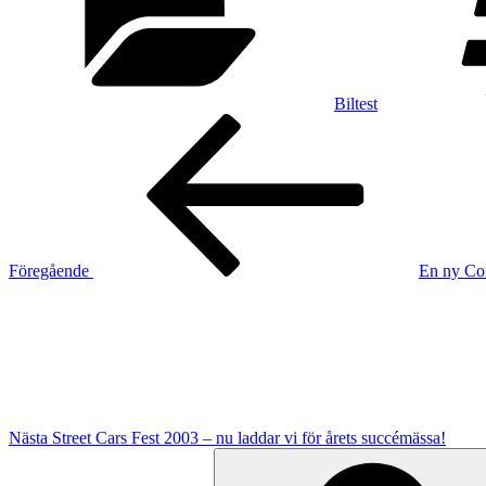
Biltest
Inläggsnavigering
Föregående
inlägg
Föregående
En ny Cor
Nästa
inlägg
Nästa
Street Cars Fest 2003 – nu laddar vi för årets succémässa!
Sök
efter: