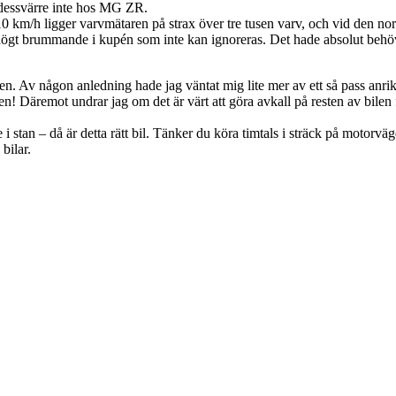
 dessvärre inte hos MG ZR.
0 km/h ligger varvmätaren på strax över tre tusen varv, och vid den no
t högt brummande i kupén som inte kan ignoreras. Det hade absolut behövts
viken. Av någon anledning hade jag väntat mig lite mer av ett så pass a
ten! Däremot undrar jag om det är värt att göra avkall på resten av bile
 stan – då är detta rätt bil. Tänker du köra timtals i sträck på motorväge
bilar.