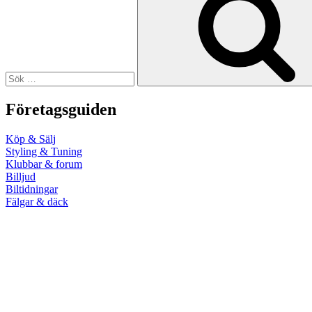
Företagsguiden
Köp & Sälj
Styling & Tuning
Klubbar & forum
Billjud
Biltidningar
Fälgar & däck