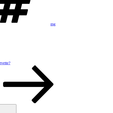
mg
vette?
Sök