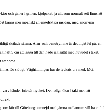
r och galler i grillen, kjolpaket, ja allt som normalt sett finns att
. Det känns mer japanskt än engelskt på insidan, med anonyma
väldigt skålade sätena. Arm- och benutrymme är det inget fel på, en
haft 5 cm att lägga till där, hade jag suttit med huvudet i taket.
t att döma.
 kännas för stötigt. Väghållningen har de lyckats bra med, MG.
n varv händer inte så mycket. Det roliga ökar i takt med att
direkt.
Jag som kör till Göteborgs omnejd med jämna mellanrum vill ha en bil