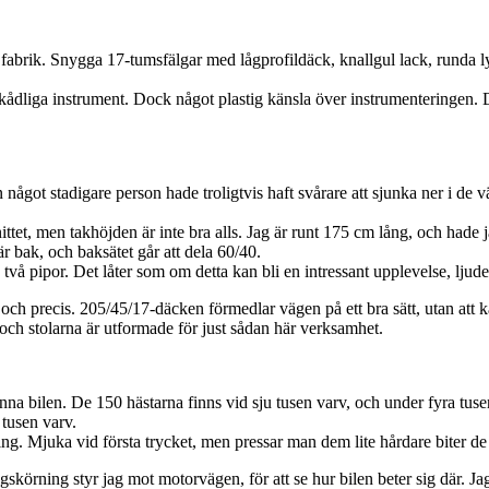
fabrik. Snygga 17-tumsfälgar med lågprofildäck, knallgul lack, runda lykto
erskådliga instrument. Dock något plastig känsla över instrumenteringen
något stadigare person hade troligtvis haft svårare att sjunka ner i de 
t, men takhöjden är inte bra alls. Jag är runt 175 cm lång, och hade jag 
r bak, och baksätet går att dela 60/40.
å pipor. Det låter som om detta kan bli en intressant upplevelse, ljude
 och precis. 205/45/17-däcken förmedlar vägen på ett bra sätt, utan att
och stolarna är utformade för just sådan här verksamhet.
nna bilen. De 150 hästarna finns vid sju tusen varv, och under fyra tuse
tusen varv.
g. Mjuka vid första trycket, men pressar man dem lite hårdare biter de 
gskörning styr jag mot motorvägen, för att se hur bilen beter sig där. 