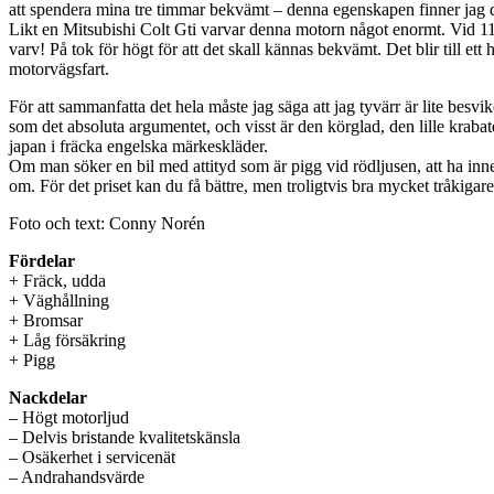
att spendera mina tre timmar bekvämt – denna egenskapen finner jag
Likt en Mitsubishi Colt Gti varvar denna motorn något enormt. Vid 11
varv! På tok för högt för att det skall kännas bekvämt. Det blir till et
motorvägsfart.
För att sammanfatta det hela måste jag säga att jag tyvärr är lite bes
som det absoluta argumentet, och visst är den körglad, den lille kraba
japan i fräcka engelska märkeskläder.
Om man söker en bil med attityd som är pigg vid rödljusen, att ha inne i
om. För det priset kan du få bättre, men troligtvis bra mycket tråkigare 
Foto och text: Conny Norén
Fördelar
+ Fräck, udda
+ Väghållning
+ Bromsar
+ Låg försäkring
+ Pigg
Nackdelar
– Högt motorljud
– Delvis bristande kvalitetskänsla
– Osäkerhet i servicenät
– Andrahandsvärde