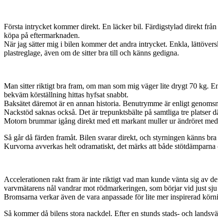
Första intrycket kommer direkt. En läcker bil. Färdigstylad direkt från 
köpa på eftermarknaden.
När jag sätter mig i bilen kommer det andra intrycket. Enkla, lättöv
plastreglage, även om de sitter bra till och känns gedigna.
Man sitter riktigt bra fram, om man som mig väger lite drygt 70 kg. En 
bekväm körställning hittas hyfsat snabbt.
Baksätet däremot är en annan historia. Benutrymme är enligt genomsnitte
Nackstöd saknas också. Det är trepunktsbälte på samtliga tre platser dä
Motorn brummar igång direkt med ett markant muller ur ändröret med tv
Så går då färden framåt. Bilen svarar direkt, och styrningen känns bra
Kurvorna avverkas helt odramatiskt, det märks att både stötdämparna 
Accelerationen rakt fram är inte riktigt vad man kunde vänta sig av de
varvmätarens nål vandrar mot rödmarkeringen, som börjar vid just sju 
Bromsarna verkar även de vara anpassade för lite mer inspirerad körnin
Så kommer då bilens stora nackdel. Efter en stunds stads- och landsvä