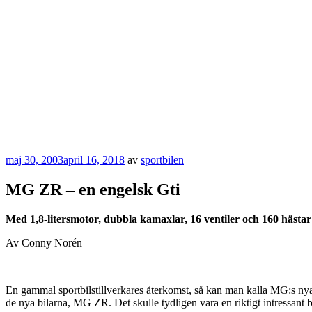
Publicerat
maj 30, 2003
april 16, 2018
av
sportbilen
MG ZR – en engelsk Gti
Med 1,8-litersmotor, dubbla kamaxlar, 16 ventiler och 160 hästar
Av Conny Norén
En gammal sportbilstillverkares återkomst, så kan man kalla MG:s nya
de nya bilarna, MG ZR. Det skulle tydligen vara en riktigt intressant bi