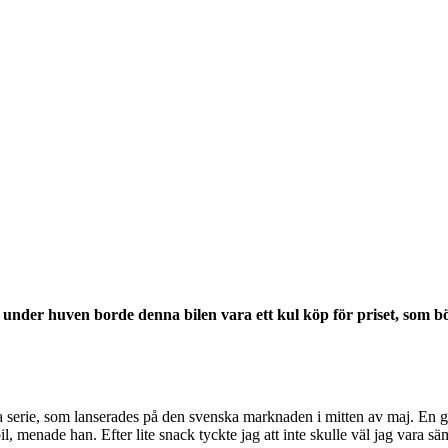
 under huven borde denna bilen vara ett kul köp för priset, som bö
 serie, som lanserades på den svenska marknaden i mitten av maj. En go
l, menade han. Efter lite snack tyckte jag att inte skulle väl jag vara sä