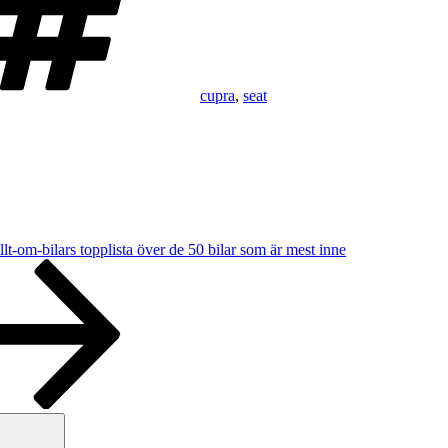
cupra
,
seat
lt-om-bilars topplista över de 50 bilar som är mest inne
Sök