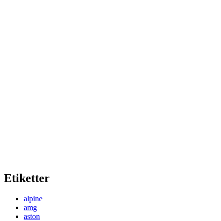
Etiketter
alpine
amg
aston