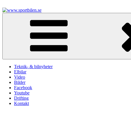
Hoppa
till
innehåll
www.sportbilen.se
Sportbilen
Teknik- & bilnyheter
Elbilar
Video
Bilder
Facebook
Youtube
Drifting
Kontakt