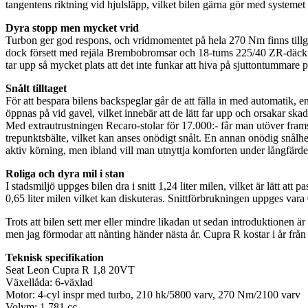
tangentens riktning vid hjulsläpp, vilket bilen gärna gör med systemet
Dyra stopp men mycket vrid
Turbon ger god respons, och vridmomentet på hela 270 Nm finns tillgä
dock försett med rejäla Brembobromsar och 18-tums 225/40 ZR-däck s
tar upp så mycket plats att det inte funkar att hiva på sjuttontummare på
Snålt tilltaget
För att bespara bilens backspeglar går de att fälla in med automatik, 
öppnas på vid gavel, vilket innebär att de lätt far upp och orsakar sk
Med extrautrustningen Recaro-stolar för 17.000:- får man utöver fram
trepunktsbälte, vilket kan anses onödigt snålt. En annan onödig snålhet ä
aktiv körning, men ibland vill man utnyttja komforten under långfärde
Roliga och dyra mil i stan
I stadsmiljö uppges bilen dra i snitt 1,24 liter milen, vilket är lätt a
0,65 liter milen vilket kan diskuteras. Snittförbrukningen uppges vara 
Trots att bilen sett mer eller mindre likadan ut sedan introduktionen är
men jag förmodar att nånting händer nästa år. Cupra R kostar i år frå
Teknisk specifikation
Seat Leon Cupra R 1,8 20VT
Växellåda: 6-växlad
Motor: 4-cyl inspr med turbo, 210 hk/5800 varv, 270 Nm/2100 varv
Volym: 1.781 cc