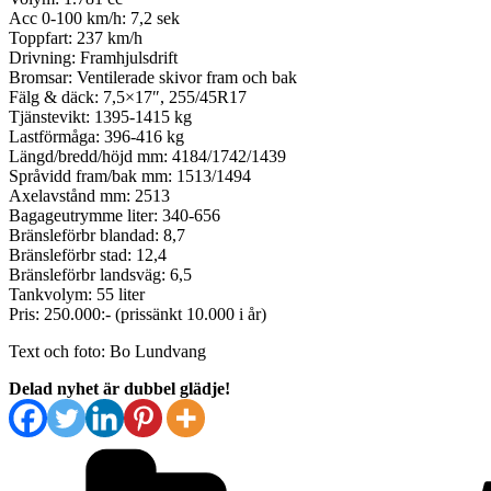
Acc 0-100 km/h: 7,2 sek
Toppfart: 237 km/h
Drivning: Framhjulsdrift
Bromsar: Ventilerade skivor fram och bak
Fälg & däck: 7,5×17″, 255/45R17
Tjänstevikt: 1395-1415 kg
Lastförmåga: 396-416 kg
Längd/bredd/höjd mm: 4184/1742/1439
Språvidd fram/bak mm: 1513/1494
Axelavstånd mm: 2513
Bagageutrymme liter: 340-656
Bränsleförbr blandad: 8,7
Bränsleförbr stad: 12,4
Bränsleförbr landsväg: 6,5
Tankvolym: 55 liter
Pris: 250.000:- (prissänkt 10.000 i år)
Text och foto: Bo Lundvang
Delad nyhet är dubbel glädje!
Kategorier