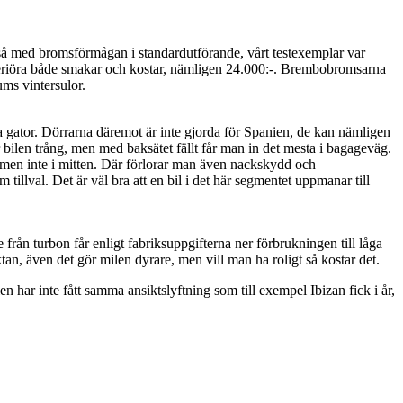
 så med bromsförmågan i standardutförande, vårt testexemplar var
eriöra både smakar och kostar, nämligen 24.000:-. Brembobromsarna
ums vintersulor.
ka gator. Dörrarna däremot är inte gjorda för Spanien, de kan nämligen
 bilen trång, men med baksätet fällt får man in det mesta i bagageväg.
 men inte i mitten. Där förlorar man även nackskydd och
 tillval. Det är väl bra att en bil i det här segmentet uppmanar till
 från turbon får enligt fabriksuppgifterna ner förbrukningen till låga
tan, även det gör milen dyrare, men vill man ha roligt så kostar det.
en har inte fått samma ansiktslyftning som till exempel Ibizan fick i år,