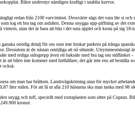
 urkopplat. Bilen understyr nämligen kraftigt i snabba kurvor.
ngligt redan från 2100 varv/minut. Dessvärre sägs det vara lite si och
om tog ett bra tag om asfalten. Denna snygga upp-piffning av det ext
 vintern, utan det är bara att bita i det sura äpplet och kosta på sig 18-t
en ganska onödig detalj för oss som inte brukar parkera på trånga spans
ador. Dessutom är de nästan omöjliga att nå sittande. Utrymmesmässigt är
säte med rediga sidogrepp även ett baksäte med bra tag om sidfläsket –
r att bilen inte kommer med farthållare, det går inte ens att beställa som
r också.
tt passera om man har bråttom. Landsvägskörning utan för mycket arbetande
0,87 liter milen. För att få ut alla 210 hästarna ska man tanka med 98 ok
 den snygg och tuff, speciellt med extraplasten som sitter på Cupran. Bil
n 249.900 kronor.