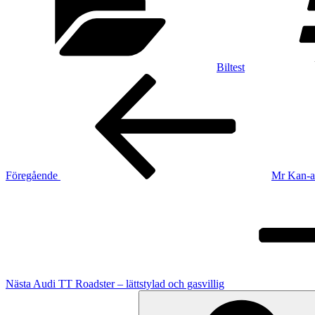
Biltest
Inläggsnavigering
Föregående
inlägg
Föregående
Mr Kan-al
Nästa
inlägg
Nästa
Audi TT Roadster – lättstylad och gasvillig
Sök
efter: