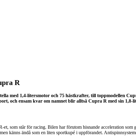
upra R
tella med 1,4-litersmotor och 75 hästkrafter, till toppmodellen Cup
Sport, och ensam kvar om namnet blir alltså Cupra R med sin 1,8-
 R-et, som står för racing. Bilen har förutom hisnande acceleration som
men känns ändå som en liten sportkupé i uppförandet. Antispinnsystemet s