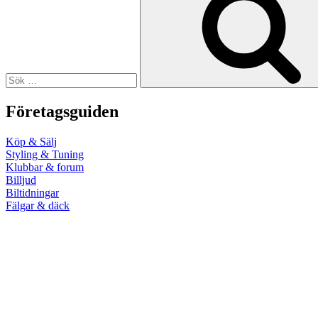
Företagsguiden
Köp & Sälj
Styling & Tuning
Klubbar & forum
Billjud
Biltidningar
Fälgar & däck