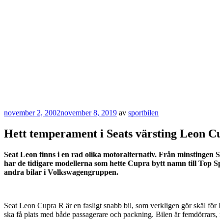
Publicerat
november 2, 2002
november 8, 2019
av
sportbilen
Hett temperament i Seats värsting Leon C
Seat Leon finns i en rad olika motoralternativ. Från minstingen S
har de tidigare modellerna som hette Cupra bytt namn till Top 
andra bilar i Volkswagengruppen.
Seat Leon Cupra R är en fasligt snabb bil, som verkligen gör skäl för
ska få plats med både passagerare och packning. Bilen är femdörrars, 