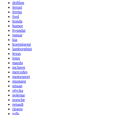
drifting
ferrari
ferrita
ford
honda
humor
hyundai
jaguar
kia
koenigsegg
lamborghini
lexus
lotus
mazda
mclaren
mercedes
motorsport
mustang
nissan
olycka
polestar
porsche
renault
ringen
rolls