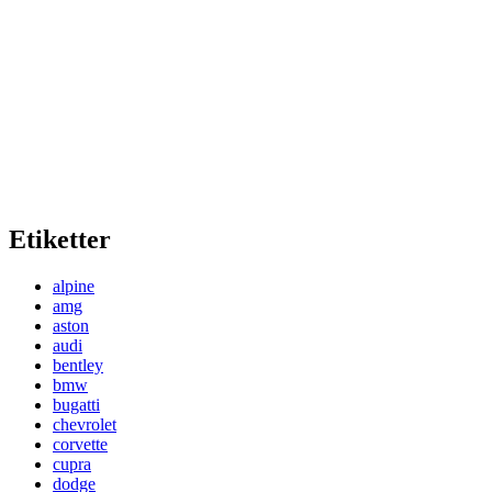
Etiketter
alpine
amg
aston
audi
bentley
bmw
bugatti
chevrolet
corvette
cupra
dodge