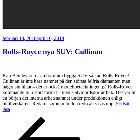
Publicerat
februari 18, 2018
april 16, 2018
Rolls-Royce nya SUV: Cullinan
Kan Bentley och Lamborghini bygga SUV så kan Rolls-Royce!
Cullinan är inte bara namnet på den största felfria diamanten man
någonsin hittat – det är också modellbeteckningen på Rolls-Royce
kommande bil i stort format – med självmordsdörrar bak. Det var till
en början det interna arbetsnamnet under produktionen enligt
biltillverkaren. Redan i sommar är den redo att visas upp.
Fortsätt
”Rolls-
läsa
Royce
Inläggsnavigering
Föregående
Sida
Sida
nya
sida
SUV:
Cullinan”