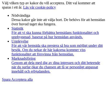
Välj vilken typ av kakor du vill acceptera. Ditt val kommer att
sparas i ett år.
Läs vår cookie-policy
Nödvändiga
Dessa kakor går inte att välja bort. De behövs för att hemsidan
över huvud taget ska fungera.
Statistik
För att vi ska kunna förbättra hemsidans funktionalitet och
uppbyggnad, baserat på hur hemsidan används.
Upplevelse
För att vår hemsida ska prestera så bra som möjligt under ditt
besök. Om du nekar de här kakorna kommer viss
funktionalitet att försvinna från hemsidan.
Marknadsföring
Genom att dela med dig av dina intressen och ditt beteende
när du surfar ökar du chansen att få se personligt anpassat
innehåll och erbjudanden.
Spara
Acceptera alla