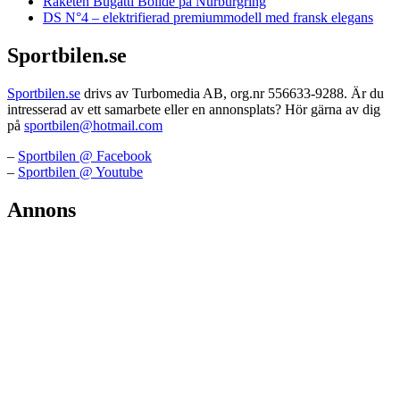
Raketen Bugatti Bolide på Nürburgring
DS N°4 – elektrifierad premiummodell med fransk elegans
Sportbilen.se
Sportbilen.se
drivs av Turbomedia AB, org.nr 556633-9288. Är du
intresserad av ett samarbete eller en annonsplats? Hör gärna av dig
på
sportbilen@hotmail.com
–
Sportbilen @ Facebook
–
Sportbilen @ Youtube
Annons