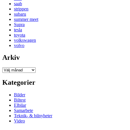
saab
strippen
subaru
summer meet
Supra
tesla
toyota
volkswagen
volvo
Arkiv
Arkiv
Kategorier
Bilder
Biltest
Elbilar
Samarbete
Teknik- & bilnyheter
Video