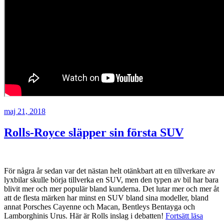
Publicerat
maj 21, 2018
Rolls-Royce släpper sin första SUV
För några år sedan var det nästan helt otänkbart att en tillverkare av
lyxbilar skulle börja tillverka en SUV, men den typen av bil har bara
blivit mer och mer populär bland kunderna. Det lutar mer och mer åt
att de flesta märken har minst en SUV bland sina modeller, bland
annat Porsches Cayenne och Macan, Bentleys Bentayga och
”Rolls
Lamborghinis Urus. Här är Rolls inslag i debatten!
Fortsätt läsa