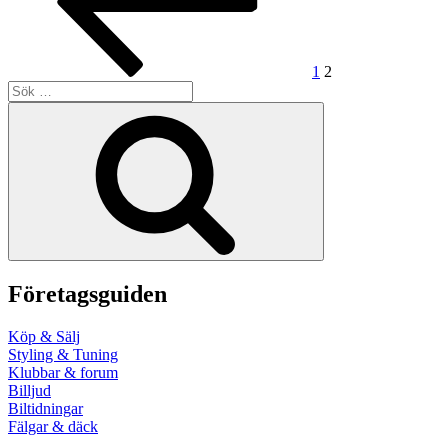
1
2
Sök
efter:
Sök
Företagsguiden
Köp & Sälj
Styling & Tuning
Klubbar & forum
Billjud
Biltidningar
Fälgar & däck