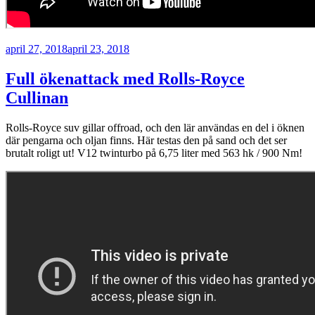
Publicerat
april 27, 2018
april 23, 2018
Full ökenattack med Rolls-Royce
Cullinan
Rolls-Royce suv gillar offroad, och den lär användas en del i öknen
där pengarna och oljan finns. Här testas den på sand och det ser
brutalt roligt ut! V12 twinturbo på 6,75 liter med 563 hk / 900 Nm!