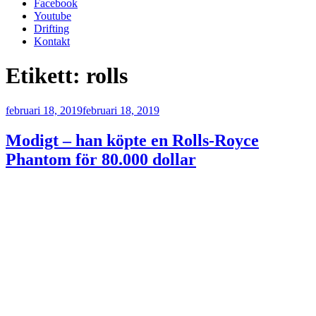
Facebook
Youtube
Drifting
Kontakt
Etikett:
rolls
Publicerat
februari 18, 2019
februari 18, 2019
Modigt – han köpte en Rolls-Royce
Phantom för 80.000 dollar