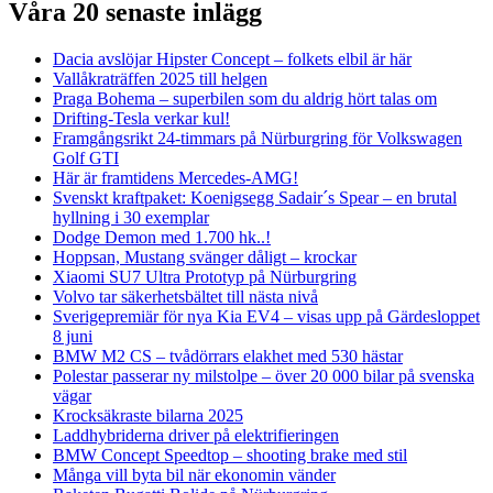
Våra 20 senaste inlägg
Dacia avslöjar Hipster Concept – folkets elbil är här
Vallåkraträffen 2025 till helgen
Praga Bohema – superbilen som du aldrig hört talas om
Drifting-Tesla verkar kul!
Framgångsrikt 24-timmars på Nürburgring för Volkswagen
Golf GTI
Här är framtidens Mercedes-AMG!
Svenskt kraftpaket: Koenigsegg Sadair´s Spear – en brutal
hyllning i 30 exemplar
Dodge Demon med 1.700 hk..!
Hoppsan, Mustang svänger dåligt – krockar
Xiaomi SU7 Ultra Prototyp på Nürburgring
Volvo tar säkerhetsbältet till nästa nivå
Sverigepremiär för nya Kia EV4 – visas upp på Gärdesloppet
8 juni
BMW M2 CS – tvådörrars elakhet med 530 hästar
Polestar passerar ny milstolpe – över 20 000 bilar på svenska
vägar
Krocksäkraste bilarna 2025
Laddhybriderna driver på elektrifieringen
BMW Concept Speedtop – shooting brake med stil
Många vill byta bil när ekonomin vänder