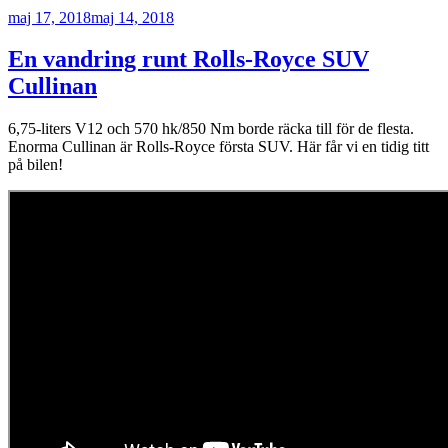
Royce
Publicerat
maj 17, 2018
maj 14, 2018
släppe
sin
första
En vandring runt Rolls-Royce SUV
SUV”
Cullinan
6,75-liters V12 och 570 hk/850 Nm borde räcka till för de flesta.
Enorma Cullinan är Rolls-Royce första SUV. Här får vi en tidig titt
på bilen!