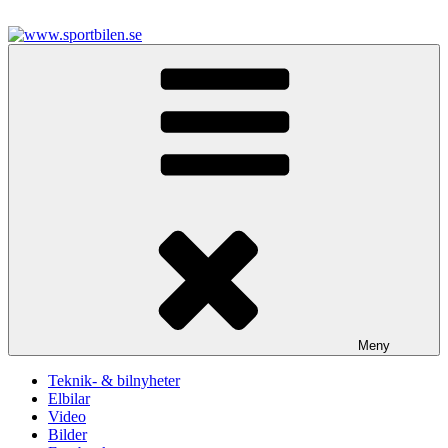
Hoppa
till
innehåll
www.sportbilen.se
Sportbilen
Meny
Teknik- & bilnyheter
Elbilar
Video
Bilder