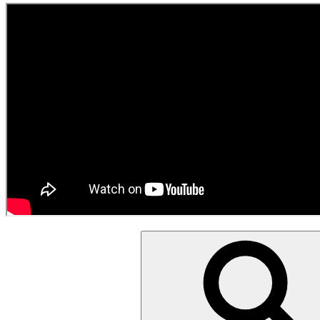
Sök
efter: