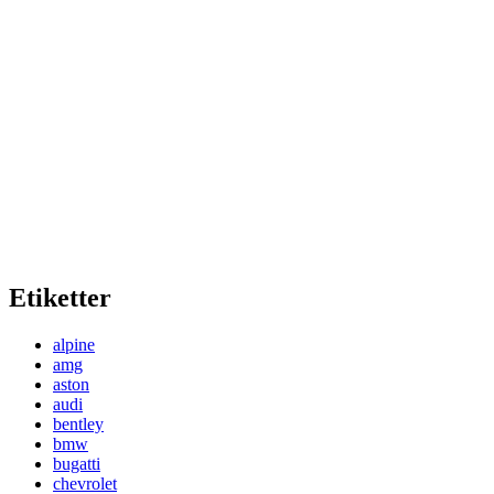
Etiketter
alpine
amg
aston
audi
bentley
bmw
bugatti
chevrolet