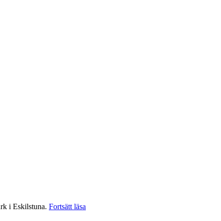
”GTR
k i Eskilstuna.
Fortsätt läsa
Motorpark