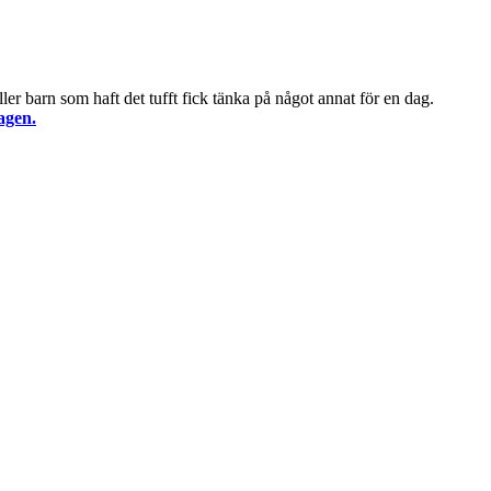
och
KAK
inleder
flerårigt
samarbete”
er barn som haft det tufft fick tänka på något annat för en dag.
agen.