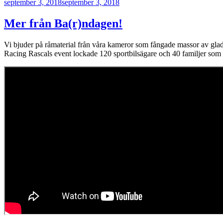
Publicerat
september 3, 2018
september 3, 2018
Mer från Ba(r)ndagen!
Vi bjuder på råmaterial från våra kameror som fångade massor av glada 
Racing Rascals event lockade 120 sportbilsägare och 40 familjer som