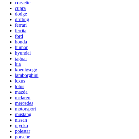
corvette
cupra
dodge
drifting
ferrari
ferrita
ford
honda
humor
hyundai
jaguar
kia
koenigsegg
lamborghini
lexus
lotus
mazda
mclaren
mercedes
motorsport
mustang
nissan
olycka
polestar
porsche