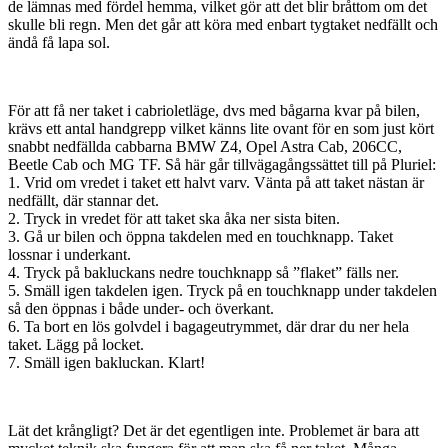
de lämnas med fördel hemma, vilket gör att det blir bråttom om det
skulle bli regn. Men det går att köra med enbart tygtaket nedfällt och
ändå få lapa sol.
För att få ner taket i cabrioletläge, dvs med bågarna kvar på bilen,
krävs ett antal handgrepp vilket känns lite ovant för en som just kört
snabbt nedfällda cabbarna BMW Z4, Opel Astra Cab, 206CC,
Beetle Cab och MG TF. Så här går tillvägagångssättet till på Pluriel:
1. Vrid om vredet i taket ett halvt varv. Vänta på att taket nästan är
nedfällt, där stannar det.
2. Tryck in vredet för att taket ska åka ner sista biten.
3. Gå ur bilen och öppna takdelen med en touchknapp. Taket
lossnar i underkant.
4. Tryck på bakluckans nedre touchknapp så ”flaket” fälls ner.
5. Smäll igen takdelen igen. Tryck på en touchknapp under takdelen
så den öppnas i både under- och överkant.
6. Ta bort en lös golvdel i bagageutrymmet, där drar du ner hela
taket. Lägg på locket.
7. Smäll igen bakluckan. Klart!
Lät det krångligt? Det är det egentligen inte. Problemet är bara att