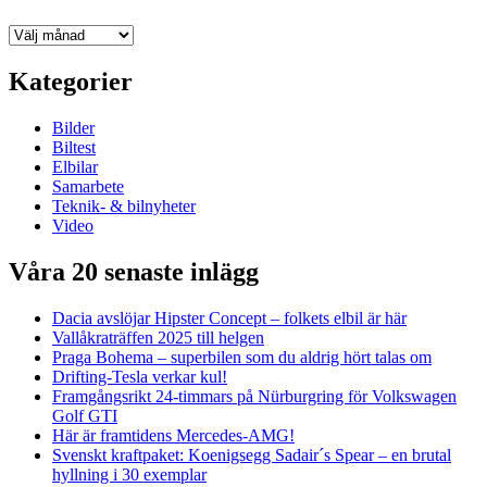
Arkiv
Kategorier
Bilder
Biltest
Elbilar
Samarbete
Teknik- & bilnyheter
Video
Våra 20 senaste inlägg
Dacia avslöjar Hipster Concept – folkets elbil är här
Vallåkraträffen 2025 till helgen
Praga Bohema – superbilen som du aldrig hört talas om
Drifting-Tesla verkar kul!
Framgångsrikt 24-timmars på Nürburgring för Volkswagen
Golf GTI
Här är framtidens Mercedes-AMG!
Svenskt kraftpaket: Koenigsegg Sadair´s Spear – en brutal
hyllning i 30 exemplar