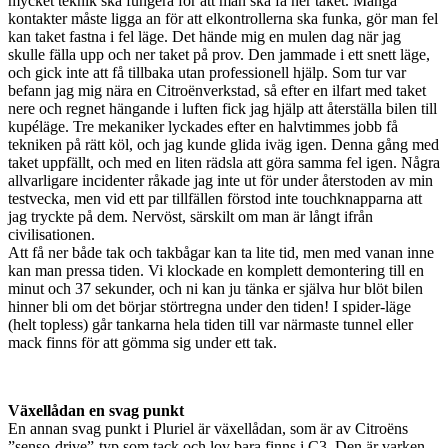
mycket teknik ska fungera för att man ska få ner taket. Många
kontakter måste ligga an för att elkontrollerna ska funka, gör man fel
kan taket fastna i fel läge. Det hände mig en mulen dag när jag
skulle fälla upp och ner taket på prov. Den jammade i ett snett läge,
och gick inte att få tillbaka utan professionell hjälp. Som tur var
befann jag mig nära en Citroënverkstad, så efter en ilfart med taket
nere och regnet hängande i luften fick jag hjälp att återställa bilen till
kupéläge. Tre mekaniker lyckades efter en halvtimmes jobb få
tekniken på rätt köl, och jag kunde glida iväg igen. Denna gång med
taket uppfällt, och med en liten rädsla att göra samma fel igen. Några
allvarligare incidenter råkade jag inte ut för under återstoden av min
testvecka, men vid ett par tillfällen förstod inte touchknapparna att
jag tryckte på dem. Nervöst, särskilt om man är långt ifrån
civilisationen.
Att få ner både tak och takbågar kan ta lite tid, men med vanan inne
kan man pressa tiden. Vi klockade en komplett demontering till en
minut och 37 sekunder, och ni kan ju tänka er själva hur blöt bilen
hinner bli om det börjar störtregna under den tiden! I spider-läge
(helt topless) går tankarna hela tiden till var närmaste tunnel eller
mack finns för att gömma sig under ett tak.
Växellådan en svag punkt
En annan svag punkt i Pluriel är växellådan, som är av Citroëns
”senso-drive”-typ som tack och lov bara finns i C3. Den är varken