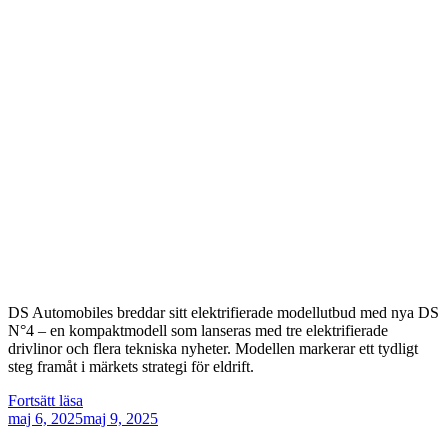
DS Automobiles breddar sitt elektrifierade modellutbud med nya DS
N°4 – en kompaktmodell som lanseras med tre elektrifierade
drivlinor och flera tekniska nyheter. Modellen markerar ett tydligt
steg framåt i märkets strategi för eldrift.
”DS
Fortsätt läsa
Publicerat
N°4
maj 6, 2025
maj 9, 2025
–