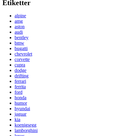
Etiketter
alpine
amg
aston
audi
bentley
bmw
bugatti
chevrolet
corvette
cupra
dodge
drifting
ferrari
ferrita
ford
honda
humor
hyundai
jaguar
kia
koenigsegg
lamborghini
lexus