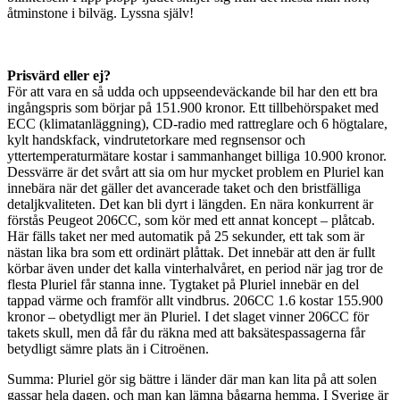
åtminstone i bilväg. Lyssna själv!
Prisvärd eller ej?
För att vara en så udda och uppseendeväckande bil har den ett bra
ingångspris som börjar på 151.900 kronor. Ett tillbehörspaket med
ECC (klimatanläggning), CD-radio med rattreglare och 6 högtalare,
kylt handskfack, vindrutetorkare med regnsensor och
yttertemperaturmätare kostar i sammanhanget billiga 10.900 kronor.
Dessvärre är det svårt att sia om hur mycket problem en Pluriel kan
innebära när det gäller det avancerade taket och den bristfälliga
detaljkvaliteten. Det kan bli dyrt i längden. En nära konkurrent är
förstås Peugeot 206CC, som kör med ett annat koncept – plåtcab.
Här fälls taket ner med automatik på 25 sekunder, ett tak som är
nästan lika bra som ett ordinärt plåttak. Det innebär att den är fullt
körbar även under det kalla vinterhalvåret, en period när jag tror de
flesta Pluriel får stanna inne. Tygtaket på Pluriel innebär en del
tappad värme och framför allt vindbrus. 206CC 1.6 kostar 155.900
kronor – obetydligt mer än Pluriel. I det slaget vinner 206CC för
takets skull, men då får du räkna med att baksätespassagerna får
betydligt sämre plats än i Citroënen.
Summa: Pluriel gör sig bättre i länder där man kan lita på att solen
gassar hela dagen, och man kan lämna bågarna hemma. I Sverige är