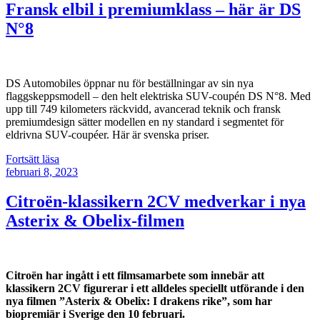
elektrifierad
Fransk elbil i premiumklass – här är DS
premiummodell
N°8
med
fransk
elegans”
DS Automobiles öppnar nu för beställningar av sin nya
flaggskeppsmodell – den helt elektriska SUV-coupén DS N°8. Med
upp till 749 kilometers räckvidd, avancerad teknik och fransk
premiumdesign sätter modellen en ny standard i segmentet för
eldrivna SUV-coupéer. Här är svenska priser.
”Fransk
Fortsätt läsa
Publicerat
elbil
februari 8, 2023
i
premiumklass
Citroën-klassikern 2CV medverkar i nya
–
Asterix & Obelix-filmen
här
är
DS
N°8”
Citroën har ingått i ett filmsamarbete som innebär att
klassikern 2CV figurerar i ett alldeles speciellt utförande i den
nya filmen ”Asterix & Obelix: I drakens rike”, som har
biopremiär i Sverige den 10 februari.