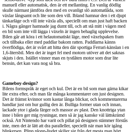
manuell eller automatisk, den är ett mellanting. En vanlig dödlig
skulle närmast jämföra den med en ovanligt slö automatlåda, som
växlar långsamt och lite som den vill. Ibland hamnar den i ett djupt
tänkarläge och vill inte växla alls, speciellt om man just haft backen
i. Några gånger hamnade jag dumt till, och att stå mitt i vägen med
en bil som inte vill lägga i växeln är ingen behaglig upplevelse.
Bilen går att köra i ett helautomatiskt läge, med växelspaken fram
och tillbaka eller med paddlar bakom ratten. Paddlarna känns
överflödiga, det är svårt att hitta den där sportiga Ferrari-känslan i en
1,6-litersbil. Men det är inget fel med motorn utöver att det saknas
skjuts i den. Istället vinner man en tystlåten motor som drar lite
bensin, det kan vara nog så bra.
Gameboy-design?
Bilens formspråk är eget och kul. Det är en bil som man gärna kikar
lite extra efter, och man får många kommentarer om just designen.
Det är främst kvinnor som kastar långa blickar, och kommentarerna
handlar just om hur gullig den är. Bulliga former utan och innan,
lackade ytor i glada färger och massor av plast. Den knottriga ytan
inne i bilen ger mig rysningar, men så är jag kanske väl lättskrämd
också. Att Nintendo har varit och pillat på designen stämmer förstås
inte, men det är lätt att dra paralleller, speciellt när man kör igång
blinkersen. Plipp plopp-ljudet skiljer sig från det mesta man hört,