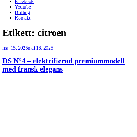
Facebook
Youtube
Drifting
Kontakt
Etikett:
citroen
Publicerat
maj 15, 2025
maj 16, 2025
DS N°4 – elektrifierad premiummodell
med fransk elegans