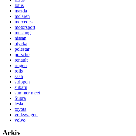
lotus
mazda
mclaren
mercedes
motorsport
mustang
nissan
olycka
polestar
porsche
renault
ringen
rolls
saab
strippen
subaru
summer meet
Supra
tesla
toyota
volkswagen
volvo
Arkiv