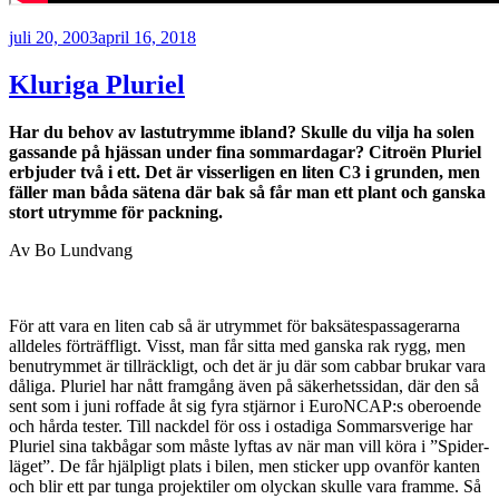
Publicerat
juli 20, 2003
april 16, 2018
Kluriga Pluriel
Har du behov av lastutrymme ibland? Skulle du vilja ha solen
gassande på hjässan under fina sommardagar? Citroën Pluriel
erbjuder två i ett. Det är visserligen en liten C3 i grunden, men
fäller man båda sätena där bak så får man ett plant och ganska
stort utrymme för packning.
Av Bo Lundvang
För att vara en liten cab så är utrymmet för baksätespassagerarna
alldeles förträffligt. Visst, man får sitta med ganska rak rygg, men
benutrymmet är tillräckligt, och det är ju där som cabbar brukar vara
dåliga. Pluriel har nått framgång även på säkerhetssidan, där den så
sent som i juni roffade åt sig fyra stjärnor i EuroNCAP:s oberoende
och hårda tester. Till nackdel för oss i ostadiga Sommarsverige har
Pluriel sina takbågar som måste lyftas av när man vill köra i ”Spider-
läget”. De får hjälpligt plats i bilen, men sticker upp ovanför kanten
och blir ett par tunga projektiler om olyckan skulle vara framme. Så