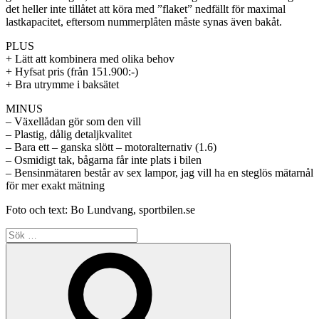
det heller inte tillåtet att köra med ”flaket” nedfällt för maximal
lastkapacitet, eftersom nummerplåten måste synas även bakåt.
PLUS
+ Lätt att kombinera med olika behov
+ Hyfsat pris (från 151.900:-)
+ Bra utrymme i baksätet
MINUS
– Växellådan gör som den vill
– Plastig, dålig detaljkvalitet
– Bara ett – ganska slött – motoralternativ (1.6)
– Osmidigt tak, bågarna får inte plats i bilen
– Bensinmätaren består av sex lampor, jag vill ha en steglös mätarnål
för mer exakt mätning
Foto och text: Bo Lundvang, sportbilen.se
Sök
efter:
Sök