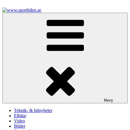
Hoppa
till
innehåll
www.sportbilen.se
Sportbilen
Meny
Teknik- & bilnyheter
Elbilar
Video
Bilder