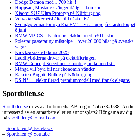
Dodge Demon med 1.700 hk..!
Hoppsan, Mustang svänger dåligt – krockar
Xiaomi SU7 Ultra Prototyp på Nürburgring
Volvo tar säkerhetsbältet till nästa nivå
Sverigepremiär för nya Kia EV4 – visas upp på Gärdesloppet
8 juni
BMW M2 CS – tvådörrars elakhet med 530 hästar
Polestar passerar ny milstolpe – över 20 000 bilar på svenska
vägar
Krocksäkraste bilarna 2025
Laddhybriderna driver på elektrifieringen
BMW Concept Speedtop – shooting brake med stil
Många vill byta bil när ekonomin vänder
Raketen Bugatti Bolide på Nürburgring
DS N°4 – elektrifierad premiummodell med fransk elegans
Sportbilen.se
Sportbilen.se
drivs av Turbomedia AB, org.nr 556633-9288. Är du
intresserad av ett samarbete eller en annonsplats? Hör gärna av dig
på
sportbilen@hotmail.com
–
Sportbilen @ Facebook
–
Sportbilen @ Youtube