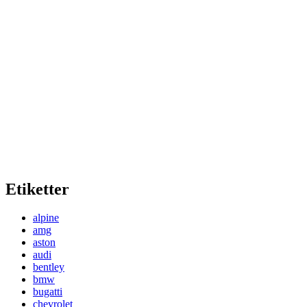
Etiketter
alpine
amg
aston
audi
bentley
bmw
bugatti
chevrolet