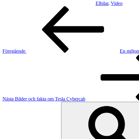
Elbilar
,
Video
Inläggsnavigering
Föregående
inlägg
Föregående
En miljon
Nästa
inlägg
Nästa
Bilder och fakta om Tesla Cybercab
Sök
efter: