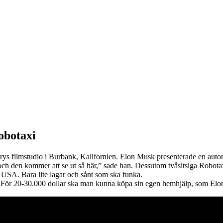
obotaxi
erys filmstudio i Burbank, Kalifornien. Elon Musk presenterade en aut
 och den kommer att se ut så här,” sade han. Dessutom tvåsitsiga Robotax
i USA. Bara lite lagar och sånt som ska funka.
r 20-30.000 dollar ska man kunna köpa sin egen hemhjälp, som Elon tr