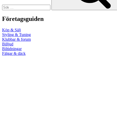
Företagsguiden
Köp & Sälj
Styling & Tuning
Klubbar & forum
Billjud
Biltidningar
Fälgar & däck