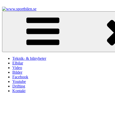
Hoppa
till
innehåll
www.sportbilen.se
Sportbilen
Teknik- & bilnyheter
Elbilar
Video
Bilder
Facebook
Youtube
Drifting
Kontakt