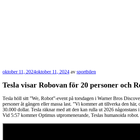
Publicerat
oktober 11, 2024
oktober 11, 2024
av
sportbilen
Tesla visar Robovan för 20 personer och R
Tesla höll sitt ”We, Robot”-event på torsdagen i Warner Bros Discov
personer åt gången eller massa last. ”Vi kommer att tillverka den här,
30.000 dollar. Tesla räknar med att den kan rulla ut 2026 någonstans 
Vid 5:57 kommer Optimus utpromenerande, Teslas humanoida robot. Fö