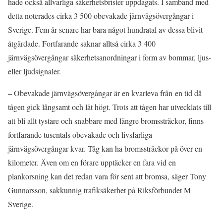
hade också allvarliga säkerhetsbrister uppdagats. I samband med
detta noterades cirka 3 500 obevakade järnvägsövergångar i
Sverige. Fem år senare har bara något hundratal av dessa blivit
åtgärdade. Fortfarande saknar alltså cirka 3 400
järnvägsövergångar säkerhetsanordningar i form av bommar, ljus-
eller ljudsignaler.
– Obevakade järnvägsövergångar är en kvarleva från en tid då
tågen gick långsamt och lät högt. Trots att tågen har utvecklats till
att bli allt tystare och snabbare med längre bromssträckor, finns
fortfarande tusentals obevakade och livsfarliga
järnvägsövergångar kvar. Tåg kan ha bromssträckor på över en
kilometer. Även om en förare upptäcker en fara vid en
plankorsning kan det redan vara för sent att bromsa, säger Tony
Gunnarsson, sakkunnig trafiksäkerhet på Riksförbundet M
Sverige.