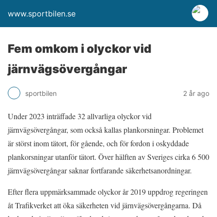
www.sportbilen.se
Fem omkom i olyckor vid
järnvägsövergångar
sportbilen
2 år ago
Under 2023 inträffade 32 allvarliga olyckor vid
järnvägsövergångar, som också kallas plankorsningar. Problemet
är störst inom tätort, för gående, och för fordon i oskyddade
plankorsningar utanför tätort. Över hälften av Sveriges cirka 6 500
järnvägsövergångar saknar fortfarande säkerhetsanordningar.
Efter flera uppmärksammade olyckor år 2019 uppdrog regeringen
åt Trafikverket att öka säkerheten vid järnvägsövergångarna. Då