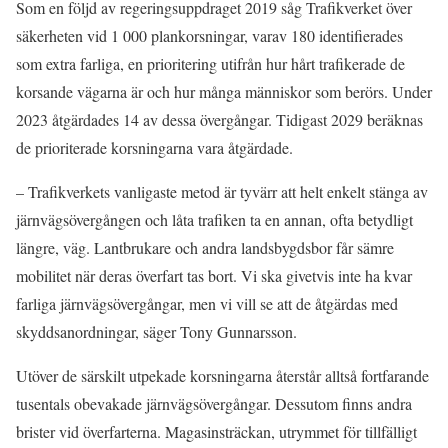
Som en följd av regeringsuppdraget 2019 såg Trafikverket över
säkerheten vid 1 000 plankorsningar, varav 180 identifierades
som extra farliga, en prioritering utifrån hur hårt trafikerade de
korsande vägarna är och hur många människor som berörs. Under
2023 åtgärdades 14 av dessa övergångar. Tidigast 2029 beräknas
de prioriterade korsningarna vara åtgärdade.
– Trafikverkets vanligaste metod är tyvärr att helt enkelt stänga av
järnvägsövergången och låta trafiken ta en annan, ofta betydligt
längre, väg. Lantbrukare och andra landsbygdsbor får sämre
mobilitet när deras överfart tas bort. Vi ska givetvis inte ha kvar
farliga järnvägsövergångar, men vi vill se att de åtgärdas med
skyddsanordningar, säger Tony Gunnarsson.
Utöver de särskilt utpekade korsningarna återstår alltså fortfarande
tusentals obevakade järnvägsövergångar. Dessutom finns andra
brister vid överfarterna. Magasinsträckan, utrymmet för tillfälligt