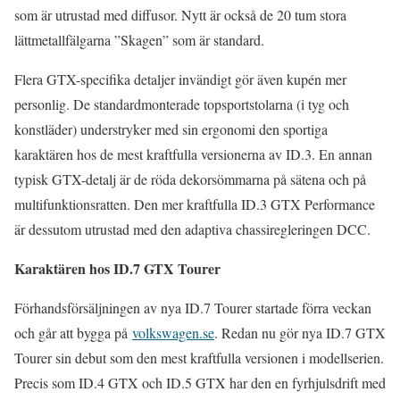
som är utrustad med diffusor. Nytt är också de 20 tum stora
lättmetallfälgarna ”Skagen” som är standard.
Flera GTX-specifika detaljer invändigt gör även kupén mer
personlig. De standardmonterade topsportstolarna (i tyg och
konstläder) understryker med sin ergonomi den sportiga
karaktären hos de mest kraftfulla versionerna av ID.3. En annan
typisk GTX-detalj är de röda dekorsömmarna på sätena och på
multifunktionsratten. Den mer kraftfulla ID.3 GTX Performance
är dessutom utrustad med den adaptiva chassiregleringen DCC.
Karaktären hos ID.7 GTX Tourer
Förhandsförsäljningen av nya ID.7 Tourer startade förra veckan
och går att bygga på
volkswagen.se
. Redan nu gör nya ID.7 GTX
Tourer sin debut som den mest kraftfulla versionen i modellserien.
Precis som ID.4 GTX och ID.5 GTX har den en fyrhjulsdrift med