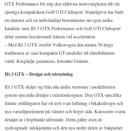
GTX Performance för mig den eldrivna motsvarigheten till vår
sportiga kompaktikon Golf GTI Clubsport. Naturligtvis har både
en elmotor och en turboladdad bensinmotor sin egen unika
karaktär, men ID.3 GTX Performance och Golf GTI Clubsport
delar samma fascinerande känsla vid acceleration.
– Med ID.3 GTX överför Volkswagen den nästan 50-åriga
traditionen av sina kompakta GT-modeller till elmobilitetens
värld. Körglädje garanteras, fortsätter Grünitz.
ID.3 GTX – Design och utrustning
ID.3 GTX skiljer sig från alla andra versioner i modellserien
genom speciella detaljer i exteriördesignen. Den GTX-specifika
främre stötfångaren har ett nytt svart luftintag i bikakedesign och
nya varselljuselement på vänster och höger sida. Karossens svarta
detaljer är i högblankt utförande. Detta gäller även de
nydesignade sidokjolarna och den nya nedre delen av bakpartiet