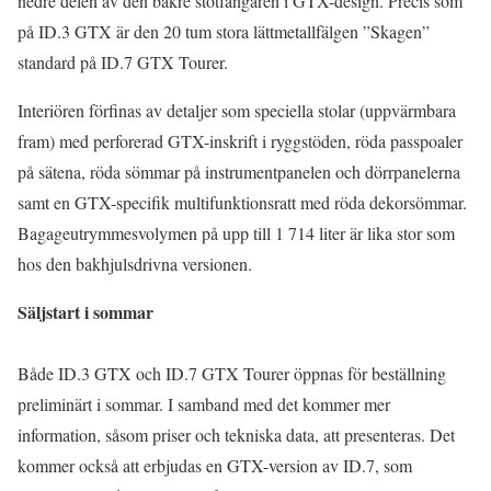
nedre delen av den bakre stötfångaren i GTX-design. Precis som
på ID.3 GTX är den 20 tum stora lättmetallfälgen ”Skagen”
standard på ID.7 GTX Tourer.
Interiören förfinas av detaljer som speciella stolar (uppvärmbara
fram) med perforerad GTX-inskrift i ryggstöden, röda passpoaler
på sätena, röda sömmar på instrumentpanelen och dörrpanelerna
samt en GTX-specifik multifunktionsratt med röda dekorsömmar.
Bagageutrymmesvolymen på upp till 1 714 liter är lika stor som
hos den bakhjulsdrivna versionen.
Säljstart i sommar
Både ID.3 GTX och ID.7 GTX Tourer öppnas för beställning
preliminärt i sommar. I samband med det kommer mer
information, såsom priser och tekniska data, att presenteras. Det
kommer också att erbjudas en GTX-version av ID.7, som