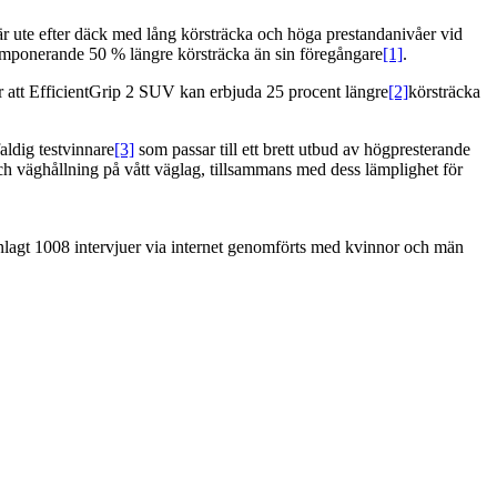
m är ute efter däck med lång körsträcka och höga prestandanivåer vid
 imponerande 50 % längre körsträcka än sin föregångare
[1]
.
ör att EfficientGrip 2 SUV kan erbjuda 25 procent längre
[2]
körsträcka
aldig testvinnare
[3]
som passar till ett brett utbud av högpresterande
ch väghållning på vått väglag, tillsammans med dess lämplighet för
gt 1008 intervjuer via internet genomförts med kvinnor och män