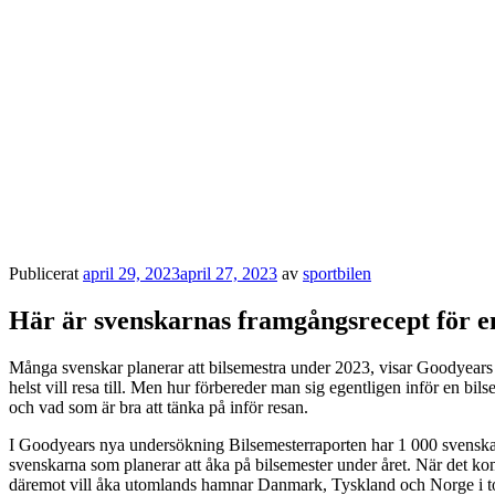
Publicerat
april 29, 2023
april 27, 2023
av
sportbilen
Här är svenskarnas framgångsrecept för e
Många svenskar planerar att bilsemestra under 2023, visar Goodyear
helst vill resa till. Men hur förbereder man sig egentligen inför en 
och vad som är bra att tänka på inför resan.
I Goodyears nya undersökning Bilsemesterraporten har 1 000 svenskar f
svenskarna som planerar att åka på bilsemester under året. När det kom
däremot vill åka utomlands hamnar Danmark, Tyskland och Norge i top