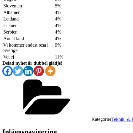
Slovenien
5%
Albanien
4%
Lettland
4%
Litauen
4%
Serbien
4%
Annat land
4%
Vi kommer endast resa i
9%
Sverige
Vet ej
11%
Delad nyhet är dubbel glädje!
Kategorier
Teknik- & b
Inläggsnavigering