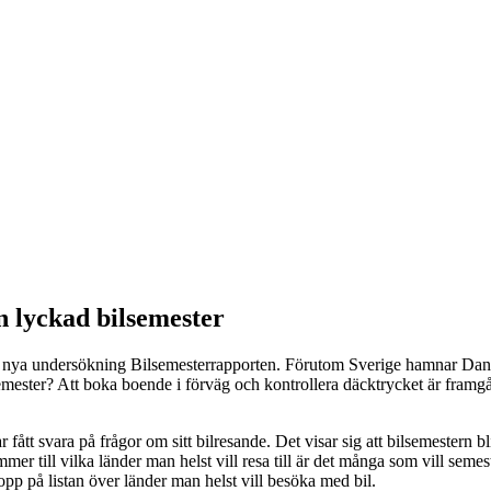
n lyckad bilsemester
s nya undersökning Bilsemesterrapporten. Förutom Sverige hamnar Danm
bilsemester? Att boka boende i förväg och kontrollera däcktrycket är fr
ått svara på frågor om sitt bilresande. Det visar sig att bilsemestern 
mer till vilka länder man helst vill resa till är det många som vill se
p på listan över länder man helst vill besöka med bil.