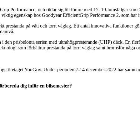
ientGrip Performance, och riktar sig till förare med 15–19-tumsfälgar so
 en viktig egenskap hos Goodyear EfficientGrip Performance 2, som har
t prestanda på vått och torrt väglag. Ett antal innovativa funktioner g
ndanivå.
n i den prisbelönta serien med ultrahögpresterande (UHP) däck. En flerf
teknologi som förbättrar prestanda på torrt väglag samt bromsförmåga o
gsföretaget YouGov. Under perioden 7-14 december 2022 har sammanla
 förbereda dig inför en bilsemester?