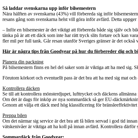
Så laddar svenskarna upp inför bilsemestern
Nära hälften av svenskarna (43%) vill förbereda sig inför bilsemestern
resans gång som svenskarna helst vill göra inför avfärd. Detta uppger
– Inför en bilsemester är det viktigt att förbereda både sig själv och 
tänka på är att ett däck som inte har rätt tryck slits fortare och kan v
fler mil per full tank. Går resan utanför Sveriges gränser är det ocks
Här är några tips från Goodyear på hur du förbereder dig och bil
Planera din packning
På bilsemestern finns en hel del saker som är viktiga att ha med sig. Sk
Förutom körkort och eventuellt pass är det bra att ha med sig mat och
Kontrollera däcken
Se till att kontrollera mönsterdjupet, lufttrycket och däckens allmänna
Om det är dags för inköp av nya sommardäck så ger EU-däckmärkningen 
Genom att välja ett däck med hög klassificering för bränsleeffektivite
Preppa bilen
Om det närmar sig service är det bra att få bilen servad i god tid innan 
vätskenivåer är viktiga att ha koll på innan avfärd. Kontrollera därfö
Sommardäck från Goodyear: