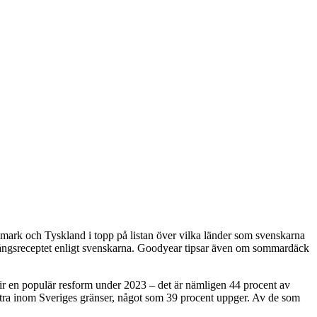
ark och Tyskland i topp på listan över vilka länder som svenskarna
amgångsreceptet enligt svenskarna. Goodyear tipsar även om sommardäck
blir en populär resform under 2023 – det är nämligen 44 procent av
mestra inom Sveriges gränser, något som 39 procent uppger. Av de som