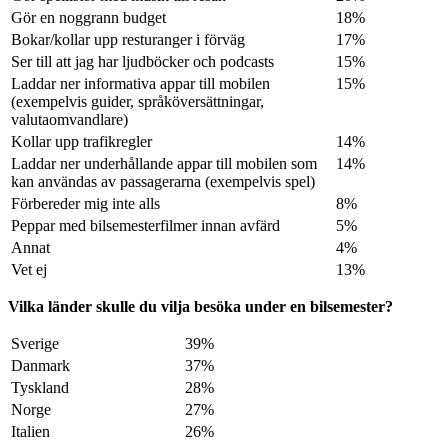
Gör en noggrann budget
18%
Bokar/kollar upp resturanger i förväg
17%
Ser till att jag har ljudböcker och podcasts
15%
Laddar ner informativa appar till mobilen
15%
(exempelvis guider, språköversättningar,
valutaomvandlare)
Kollar upp trafikregler
14%
Laddar ner underhållande appar till mobilen som
14%
kan användas av passagerarna (exempelvis spel)
Förbereder mig inte alls
8%
Peppar med bilsemesterfilmer innan avfärd
5%
Annat
4%
Vet ej
13%
Vilka länder skulle du vilja besöka under en bilsemester?
Sverige
39%
Danmark
37%
Tyskland
28%
Norge
27%
Italien
26%