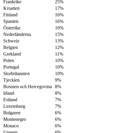
Frankrike
25%
Kroatien
17%
Finland
16%
Spanien
16%
Österrike
16%
Nederländerna
15%
Schweiz
13%
Belgien
12%
Grekland
11%
Polen
10%
Portugal
10%
Storbritannien
10%
Tjeckien
9%
Bosnien och Hercegovina
8%
Irland
8%
Estland
7%
Luxemburg
7%
Bulgaren
6%
Montenegro
6%
Monaco
6%
Ungern
6%