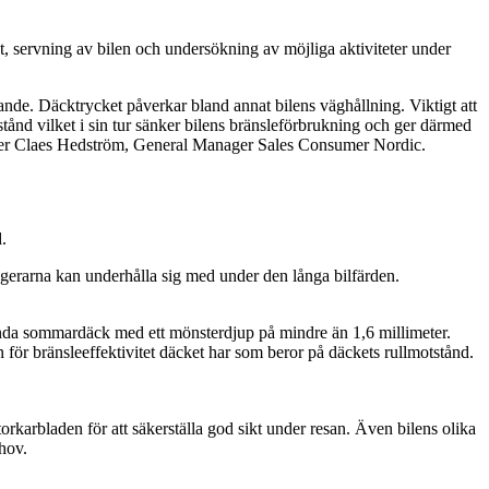
t, servning av bilen och undersökning av möjliga aktiviteter under
djande. Däcktrycket påverkar bland annat bilens väghållning. Viktigt att
tstånd vilket i sin tur sänker bilens bränsleförbrukning och ger därmed
a, säger Claes Hedström, General Manager Sales Consumer Nordic.
.
agerarna kan underhålla sig med under den långa bilfärden.
använda sommardäck med ett mönsterdjup på mindre än 1,6 millimeter.
ör bränsleeffektivitet däcket har som beror på däckets rullmotstånd.
 torkarbladen för att säkerställa god sikt under resan. Även bilens olika
ehov.