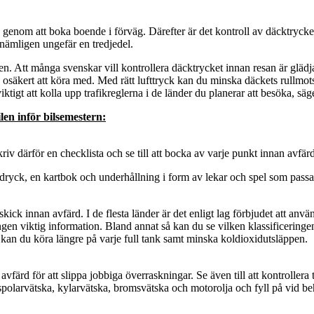
 genom att boka boende i förväg. Därefter är det kontroll av däcktrycke
 nämligen ungefär en tredjedel.
bilen. Att många svenskar vill kontrollera däcktrycket innan resan är glä
ara osäkert att köra med. Med rätt lufttryck kan du minska däckets rullmo
å viktigt att kolla upp trafikreglerna i de länder du planerar att besök
en inför bilsemestern:
riv därför en checklista och se till att bocka av varje punkt innan avfärd
 dryck, en kartbok och underhållning i form av lekar och spel som pass
 skick innan avfärd. I de flesta länder är det enligt lag förbjudet att 
viktig information. Bland annat så kan du se vilken klassificeringen f
t kan du köra längre på varje full tank samt minska koldioxidutsläppen.
avfärd för att slippa jobbiga överraskningar. Se även till att kontrollera
r spolarvätska, kylarvätska, bromsvätska och motorolja och fyll på vid b