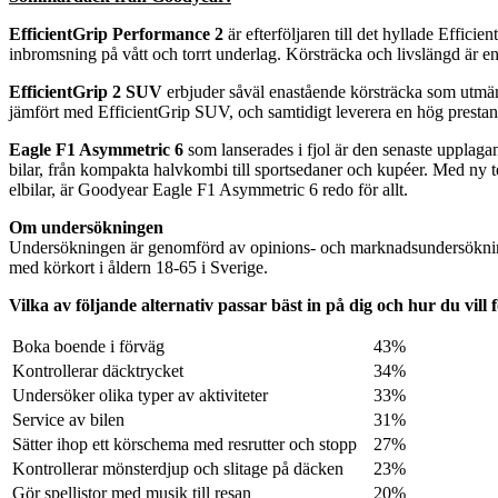
EfficientGrip Performance 2
är efterföljaren till det hyllade Effic
inbromsning på vått och torrt underlag. Körsträcka och livslängd är
EfficientGrip 2 SUV
erbjuder såväl enastående körsträcka som utmärk
jämfört med EfficientGrip SUV, och samtidigt leverera en hög presta
Eagle F1 Asymmetric 6
som lanserades i fjol är den senaste upplaga
bilar, från kompakta halvkombi till sportsedaner och kupéer. Med ny 
elbilar, är Goodyear Eagle F1 Asymmetric 6 redo för allt.
Om undersökningen
Undersökningen är genomförd av opinions- och marknadsundersöknin
med körkort i åldern 18-65 i Sverige.
Vilka av följande alternativ passar bäst in på dig och hur du vill
Boka boende i förväg
43%
Kontrollerar däcktrycket
34%
Undersöker olika typer av aktiviteter
33%
Service av bilen
31%
Sätter ihop ett körschema med resrutter och stopp
27%
Kontrollerar mönsterdjup och slitage på däcken
23%
Gör spellistor med musik till resan
20%