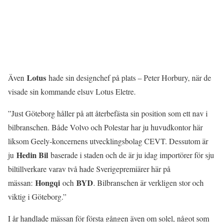
Lotus
Även
hade sin designchef på plats – Peter Horbury, när de
visade sin kommande elsuv Lotus Eletre.
”Just Göteborg håller på att återbefästa sin position som ett nav i
bilbranschen. Både Volvo och Polestar har ju huvudkontor här
liksom Geely-koncernens utvecklingsbolag CEVT. Dessutom är
Hedin Bil
ju
baserade i staden och de är ju idag importörer för sju
biltillverkare varav två hade Sverigepremiärer här på
Hongqi
BYD
mässan:
och
. Bilbranschen är verkligen stor och
viktig i Göteborg.”
I år handlade mässan för första gången även om solel, något som