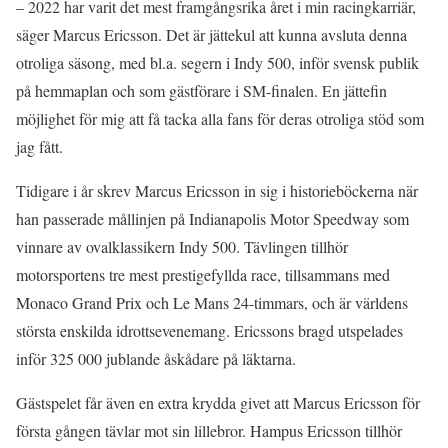
– 2022 har varit det mest framgångsrika året i min racingkarriär,
säger Marcus Ericsson. Det är jättekul att kunna avsluta denna
otroliga säsong, med bl.a. segern i Indy 500, inför svensk publik
på hemmaplan och som gästförare i SM-finalen. En jättefin
möjlighet för mig att få tacka alla fans för deras otroliga stöd som
jag fått.
Tidigare i år skrev Marcus Ericsson in sig i historieböckerna när
han passerade mållinjen på Indianapolis Motor Speedway som
vinnare av ovalklassikern Indy 500. Tävlingen tillhör
motorsportens tre mest prestigefyllda race, tillsammans med
Monaco Grand Prix och Le Mans 24-timmars, och är världens
största enskilda idrottsevenemang. Ericssons bragd utspelades
inför 325 000 jublande åskådare på läktarna.
Gästspelet får även en extra krydda givet att Marcus Ericsson för
första gången tävlar mot sin lillebror. Hampus Ericsson tillhör