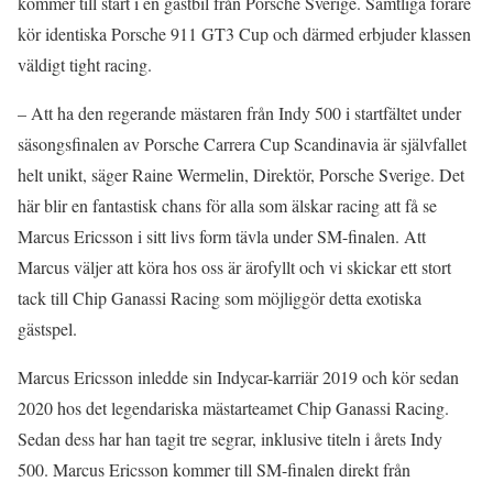
kommer till start i en gästbil från Porsche Sverige. Samtliga förare
kör identiska Porsche 911 GT3 Cup och därmed erbjuder klassen
väldigt tight racing.
– Att ha den regerande mästaren från Indy 500 i startfältet under
säsongsfinalen av Porsche Carrera Cup Scandinavia är självfallet
helt unikt, säger Raine Wermelin, Direktör, Porsche Sverige. Det
här blir en fantastisk chans för alla som älskar racing att få se
Marcus Ericsson i sitt livs form tävla under SM-finalen. Att
Marcus väljer att köra hos oss är ärofyllt och vi skickar ett stort
tack till Chip Ganassi Racing som möjliggör detta exotiska
gästspel.
Marcus Ericsson inledde sin Indycar-karriär 2019 och kör sedan
2020 hos det legendariska mästarteamet Chip Ganassi Racing.
Sedan dess har han tagit tre segrar, inklusive titeln i årets Indy
500. Marcus Ericsson kommer till SM-finalen direkt från