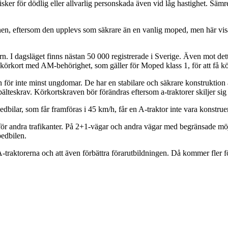
sker för dödlig eller allvarlig personskada även vid låg hastighet. Sämre
rnen, eftersom den upplevs som säkrare än en vanlig moped, men här visar
torn. I dagsläget finns nästan 50 000 registrerade i Sverige. Även mot de
a körkort med AM-behörighet, som gäller för Moped klass 1, för att få kö
teten för inte minst ungdomar. De har en stabilare och säkrare konstruk
 bälteskrav. Körkortskraven bör förändras eftersom a-traktorer skiljer s
edbilar, som får framföras i 45 km/h, får en A-traktor inte vara konstru
för andra trafikanter. På 2+1-vägar och andra vägar med begränsade mö
pedbilen.
 A-traktorerna och att även förbättra förarutbildningen. Då kommer fler