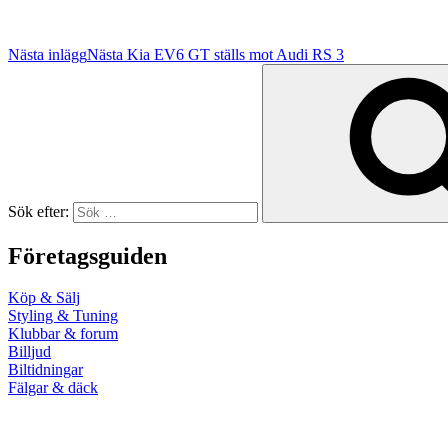
Nästa inlägg
Nästa
Kia EV6 GT ställs mot Audi RS 3
Sök efter:
Företagsguiden
Köp & Sälj
Styling & Tuning
Klubbar & forum
Billjud
Biltidningar
Fälgar & däck