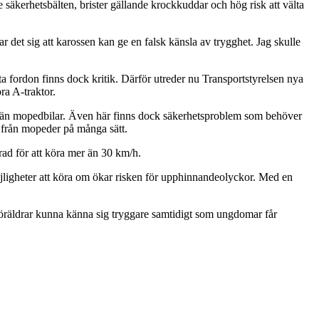
 säkerhetsbälten, brister gällande krockkuddar och hög risk att välta
 det sig att karossen kan ge en falsk känsla av trygghet. Jag skulle
tta fordon finns dock kritik. Därför utreder nu Transportstyrelsen nya
ra A-traktor.
tion än mopedbilar. Även här finns dock säkerhetsproblem som behöver
ig från mopeder på många sätt.
erad för att köra mer än 30 km/h.
jligheter att köra om ökar risken för upphinnandeolyckor. Med en
 föräldrar kunna känna sig tryggare samtidigt som ungdomar får