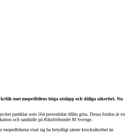
de kritik mot mopedbilens höga utsläpp och dåliga säkerhet. Nu
ket partiklar som 164 personbilar tillåts göra. Dessa fordon är en
unikation och samhälle på Riksförbundet M Sverige.
ar mopedbilarna visat sig ha betydligt sämre krocksäkerhet än