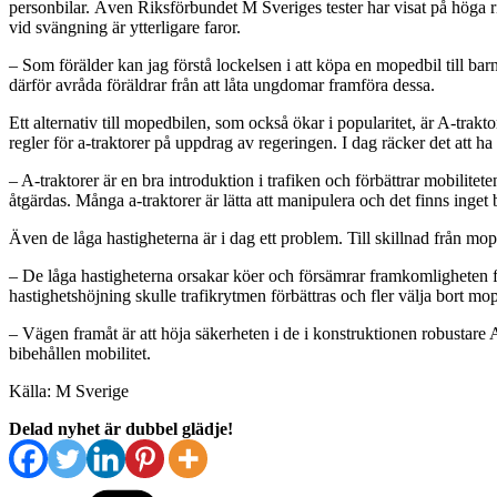
personbilar. Även Riksförbundet M Sveriges tester har visat på höga ri
vid svängning är ytterligare faror.
– Som förälder kan jag förstå lockelsen i att köpa en mopedbil till ba
därför avråda föräldrar från att låta ungdomar framföra dessa.
Ett alternativ till mopedbilen, som också ökar i popularitet, är A-trak
regler för a-traktorer på uppdrag av regeringen. I dag räcker det att h
– A-traktorer är en bra introduktion i trafiken och förbättrar mobili
åtgärdas. Många a-traktorer är lätta att manipulera och det finns inget
Även de låga hastigheterna är i dag ett problem. Till skillnad från mop
– De låga hastigheterna orsakar köer och försämrar framkomligheten 
hastighetshöjning skulle trafikrytmen förbättras och fler välja bort mo
– Vägen framåt är att höja säkerheten i de i konstruktionen robustare
bibehållen mobilitet.
Källa: M Sverige
Delad nyhet är dubbel glädje!