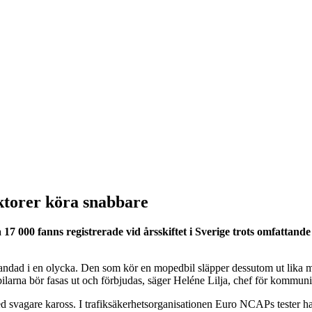
ktorer köra snabbare
 17 000 fanns registrerade vid årsskiftet i Sverige trots omfattan
andad i en olycka. Den som kör en mopedbil släpper dessutom ut lika myc
edbilarna bör fasas ut och förbjudas, säger Heléne Lilja, chef för komm
 med svagare kaross. I trafiksäkerhetsorganisationen Euro NCAPs tester h