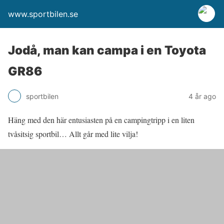
www.sportbilen.se
Jodå, man kan campa i en Toyota
GR86
sportbilen
4 år ago
Häng med den här entusiasten på en campingtripp i en liten
tvåsitsig sportbil… Allt går med lite vilja!