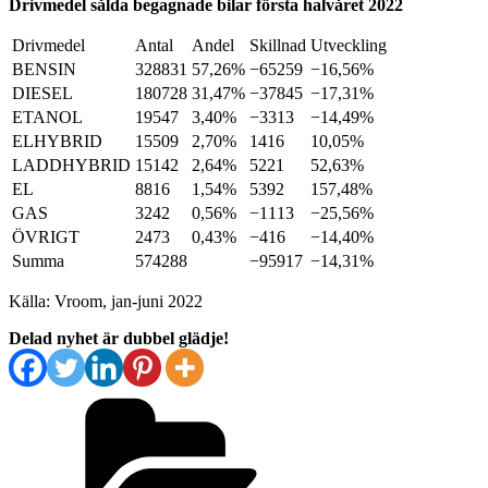
Drivmedel sålda begagnade bilar första halvåret 2022
Drivmedel
Antal
Andel
Skillnad
Utveckling
BENSIN
328831
57,26%
−65259
−16,56%
DIESEL
180728
31,47%
−37845
−17,31%
ETANOL
19547
3,40%
−3313
−14,49%
ELHYBRID
15509
2,70%
1416
10,05%
LADDHYBRID
15142
2,64%
5221
52,63%
EL
8816
1,54%
5392
157,48%
GAS
3242
0,56%
−1113
−25,56%
ÖVRIGT
2473
0,43%
−416
−14,40%
Summa
574288
−95917
−14,31%
Källa: Vroom, jan-juni 2022
Delad nyhet är dubbel glädje!