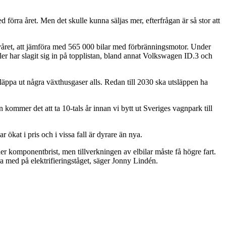
förra året. Men det skulle kunna säljas mer, efterfrågan är så stor att
lvåret, att jämföra med 565 000 bilar med förbränningsmotor. Under
ler har slagit sig in på topplistan, bland annat Volkswagen ID.3 och
läppa ut några växthusgaser alls. Redan till 2030 ska utsläppen ha
kommer det att ta 10-tals år innan vi bytt ut Sveriges vagnpark till
 ökat i pris och i vissa fall är dyrare än nya.
der komponentbrist, men tillverkningen av elbilar måste få högre fart.
a med på elektrifieringståget, säger Jonny Lindén.