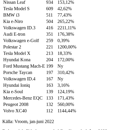
Nissan Leaf
934
153,12%
Tesla Model S
609
42,62%
BMW i3
511
77,43%
Kia e-Niro
504
265,22%
Volkswagen ID.3
416
2211,11%
Audi E-tron
351
176,38%
Volkswagen e-Golf
259
0,39%
Polestar 2
221
1200,00%
Tesla Model X
213
18,33%
Hyundai Kona
204
172,00%
Ford Mustang Mach-E
199
Ny
Porsche Taycan
197
310,42%
Volkswagen ID.4
167
Ny
Hyundai Ioniq
163
3,16%
Kia e-Soul
139
124,19%
Mercedes-Benz EQC
133
171,43%
Peugeot 2008
132
560,00%
Volvo XC40
112
1144,44%
Källa: Vroom, jan-juni 2022