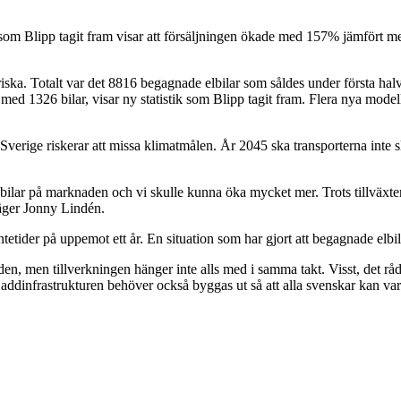
som Blipp tagit fram visar att försäljningen ökade med 157% jämfört med 
riska. Totalt var det 8816 begagnade elbilar som såldes under första ha
med 1326 bilar, visar ny statistik som Blipp tagit fram. Flera nya model
Sverige riskerar att missa klimatmålen. År 2045 ska transporterna inte s
ilar på marknaden och vi skulle kunna öka mycket mer. Trots tillväxten 
säger Jonny Lindén.
etider på uppemot ett år. En situation som har gjort att begagnade elbilar
iden, men tillverkningen hänger inte alls med i samma takt. Visst, det rå
addinfrastrukturen behöver också byggas ut så att alla svenskar kan var