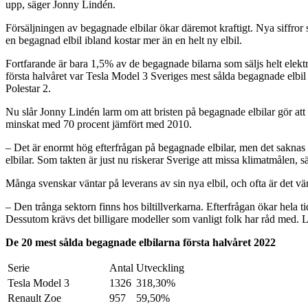
upp, säger Jonny Lindén.
Försäljningen av begagnade elbilar ökar däremot kraftigt. Nya siffror 
en begagnad elbil ibland kostar mer än en helt ny elbil.
Fortfarande är bara 1,5% av de begagnade bilarna som säljs helt elekt
första halvåret var Tesla Model 3 Sveriges mest sålda begagnade elbil 
Polestar 2.
Nu slår Jonny Lindén larm om att bristen på begagnade elbilar gör att 
minskat med 70 procent jämfört med 2010.
– Det är enormt hög efterfrågan på begagnade elbilar, men det saknas b
elbilar. Som takten är just nu riskerar Sverige att missa klimatmålen, 
Många svenskar väntar på leverans av sin nya elbil, och ofta är det vänt
– Den trånga sektorn finns hos biltillverkarna. Efterfrågan ökar hela t
Dessutom krävs det billigare modeller som vanligt folk har råd med. L
De 20 mest sålda begagnade elbilarna första halvåret 2022
Serie
Antal
Utveckling
Tesla Model 3
1326
318,30%
Renault Zoe
957
59,50%