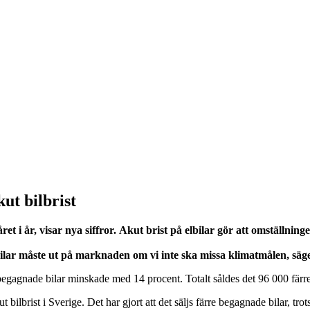
ut bilbrist
t i år, visar nya siffror.
Akut brist på elbilar gör att omställning
 elbilar måste ut på marknaden om vi inte ska missa klimatmålen, s
av begagnade bilar minskade med 14 procent. Totalt såldes det 96 000 fär
kut bilbrist i Sverige. Det har gjort att det säljs färre begagnade bilar, t