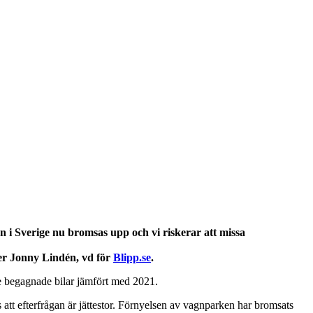
en i Sverige nu bromsas upp och vi riskerar att missa
äger Jonny Lindén, vd för
Blipp.se
.
re begagnade bilar jämfört med 2021.
rots att efterfrågan är jättestor. Förnyelsen av vagnparken har bromsats