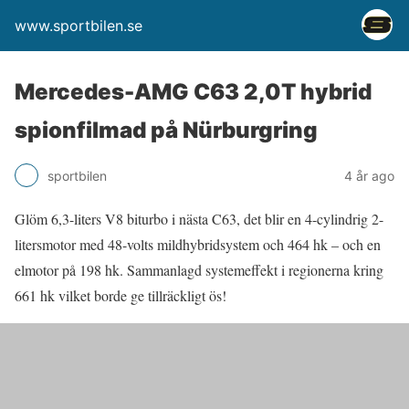
www.sportbilen.se
Mercedes-AMG C63 2,0T hybrid
spionfilmad på Nürburgring
sportbilen
4 år ago
Glöm 6,3-liters V8 biturbo i nästa C63, det blir en 4-cylindrig 2-
litersmotor med 48-volts mildhybridsystem och 464 hk – och en
elmotor på 198 hk. Sammanlagd systemeffekt i regionerna kring
661 hk vilket borde ge tillräckligt ös!