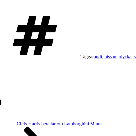
Taggar
audi
,
nissan
,
olycka
,
s
Chris Harris berättar om Lamborghini Miura