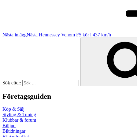
Nästa inlägg
Nästa
Hennessey Venom F5 kör i 437 km/h
Sök efter:
Företagsguiden
Köp & Sälj
Styling & Tuning
Klubbar & forum
Billjud
Biltidningar
Fälgar & däck