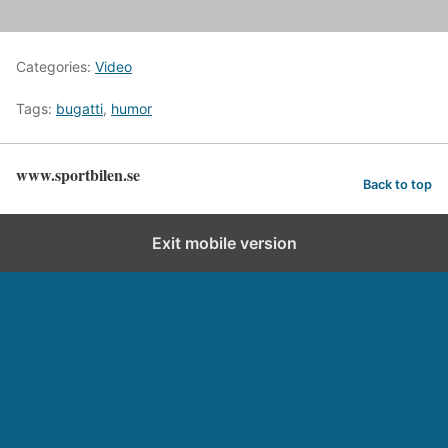
Categories:
Video
Tags:
bugatti
,
humor
www.sportbilen.se
Back to top
Exit mobile version